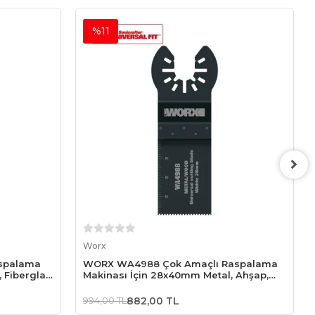
%11
Sepete Ekle
Worx
spalama
WORX WA4988 Çok Amaçlı Raspalama
 Fiberglas,
Makinası İçin 28x40mm Metal, Ahşap,
Fiberglas, PVC Universal Kesme Bıçağı
994,00 TL
882,00 TL