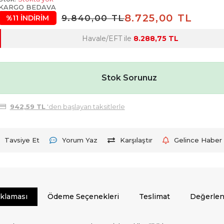
KARGO BEDAVA
8.725,00 TL
9.840,00 TL
%11 İNDİRİM
Havale/EFT ile
8.288,75 TL
Stok Sorunuz
942,59 TL
'den başlayan taksitlerle
Tavsiye Et
Yorum Yaz
Karşılaştır
Gelince Haber 
ıklaması
Ödeme Seçenekleri
Teslimat
Değerlen