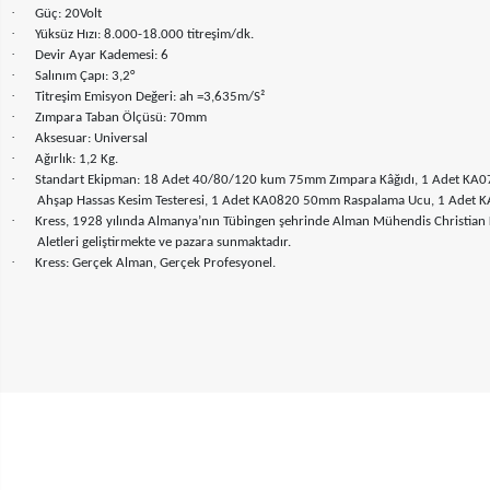
·
Güç: 20Volt
·
Yüksüz Hızı: 8.000-18.000 titreşim/dk.
·
Devir Ayar Kademesi: 6
·
Salınım Çapı: 3,2°
·
Titreşim Emisyon Değeri: ah =3,635m/S²
·
Zımpara Taban Ölçüsü: 70mm
·
Aksesuar: Universal
·
Ağırlık: 1,2 Kg.
·
Standart Ekipman: 18 Adet 40/80/120 kum 75mm Zımpara Kâğıdı, 1 Adet KA07
Ahşap Hassas Kesim Testeresi, 1 Adet KA0820 50mm Raspalama Ucu, 1 Adet KA09
·
Kress, 1928 yılında Almanya’nın Tübingen şehrinde Alman Mühendis Christian Kress
Aletleri geliştirmekte ve pazara sunmaktadır.
·
Kress: Gerçek Alman, Gerçek Profesyonel.