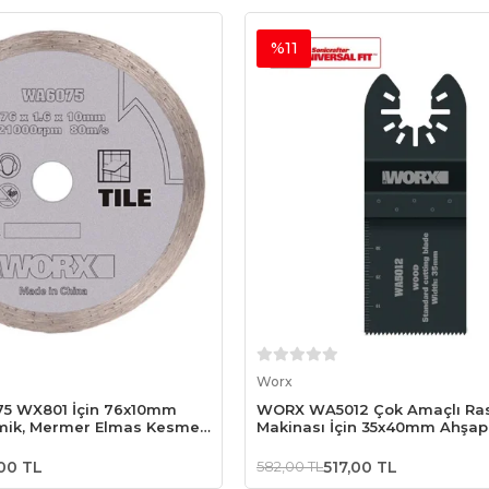
%11
Sepete Ekle
Sepete Ekle
Worx
 WX801 İçin 76x10mm
WORX WA5012 Çok Amaçlı Ra
mik, Mermer Elmas Kesme
Makinası İçin 35x40mm Ahşap,
PVC Universal Kesme Bıçağı
00 TL
582,00 TL
517,00 TL