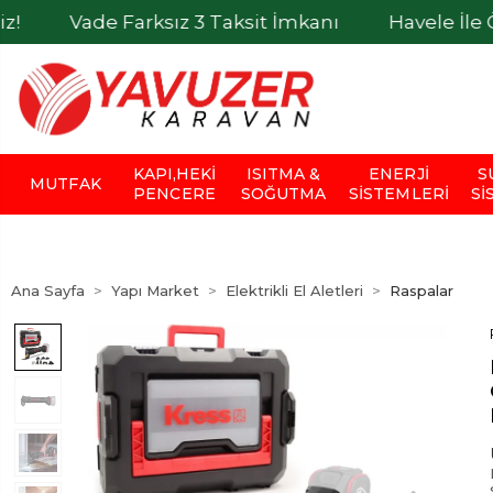
e Farksız 3 Taksit İmkanı
Havele İle Ödemelerd
KAPI,HEKI
ISITMA &
ENERJI
S
MUTFAK
PENCERE
SOĞUTMA
SISTEMLERI
SI
Ana Sayfa
Yapı Market
Elektrikli El Aletleri
Raspalar