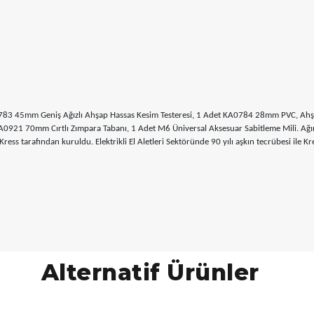
83 45mm Geniş Ağızlı Ahşap Hassas Kesim Testeresi, 1 Adet KA0784 28mm PVC, Ahş
21 70mm Cırtlı Zımpara Tabanı, 1 Adet M6 Üniversal Aksesuar Sabitleme Mili. Ağır 
 tarafından kuruldu. Elektrikli El Aletleri Sektöründe 90 yılı aşkın tecrübesi ile Kres
Alternatif Ürünler