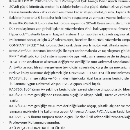
·
Kress KUD12.91 20Volt Kömürsüz Profesyonel Çok Amaçlı Devir Ayarlı Kesme R
·
20Volt güçlü kömürsüz motor ile rakiplerinden daha güçlü, daha hızlı ve yükse
·
Hassas kesimlerden kaba ve düz kesimlere kadar ahşap, metal, plastik, fayans d
·
Rakiplerine oranla 5 kat daha hızlı kesim, raspalama ve zımpara yapma imkanına
·
Kress KROSS PACK Li-ion akü teknolojisi sayesinde 20Volt Kress akünüzle tüm 20Volt
·
Düz ve ulaşılması zor girintili çıkıntılı yüzeylerden Vinil, halı yapıştırıcısı, fay
·
Hyperlock™ patentli tasarım bağlantı sistemi 1 ton sabitleme kuvveti sağlayarak
·
Mükemmel sonuçlar için 3,2° salınım açısı, hareketi ile pürüzlü yüzeylerin zı
·
CONSTANT SPEED™ Teknolojisi, Elektronik devir ayarlı motor yük altında maksimu
·
Kress Aktif Akü Koruma Teknolojisi ile aşırı zorlanmalarda ve uç sıkışması gibi
·
PMP™ Akıllı güç kontrol sistemi sayesinde aşırı yük, aşırı ısınma ve derin deşar
·
TOOL-FREE Anahtarsız aksesuar değiştirme özelliği ile tüm Universal raspalama bıç
·
Anti-Vibrasyon, titreşim engelleme teknolojisi sayesinde, karşı denge mekanizma
·
Hızlı ve kolay aksesuar değiştirmek için UNIVERSAL FIT SYSTEM kilit mekanizması i
·
KA0784: 28mm genişliğe ve 40mm derinliğe kadar özel tasarlanmış kesici dişler il
kullanıma uygun Universal Ahşap, PVC, Alçıpan kesici bıçak.
·
KA0760: 180˚ Yarım Ay şeklinde kesici dişler sayesinde ince ahşap, plastik, fibe
·
KA0820: 50mm genişliğinde raspalama bıçağı ile Ahşap, Vinil, Duvar ve Zemin kaplam
sağlar.
·
KA0783: 45mm genişliğe ve 40mm derinliğe kadar ahşap, plastik, alçıpan ve met
zımpara makineleri ile kullanıma uygun Universal Ahşap, PVC, Alçıpan kesici bı
·
KA0921: 75 x 80mm zımpara taban ölçüsü ile dahili 18 adet delikli zımpara kağıt
·
Profesyonel Kullanıma uygundur.
·
AKÜ VE ŞARJ CİHAZI DAHİL DEĞİLDİR