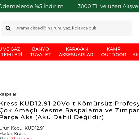
e %5 İndirim
3000 TL ve üzeri Alışverişlerinizd
U VE GAZ
BANYO
KARAVAN
KAMP
STEMLERI
TUVALET
AKSESUARLARI
OUTDOOR
AK
Raspalar
Kress KUD12.91 20Volt Kömürsüz Profes
Çok Amaçlı Kesme Raspalama ve Zımpar
Parça Aks (Akü Dahil Değildir)
Ürün Kodu:
KUD12.91
Marka:
Kress
Stok:
Stokta yok