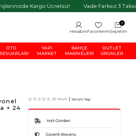
e Kargo Ücretsiz!
Vade Farksız 3 Taksit İmkanı
0
Hesabım
Favorilerim
Sepetim
OTO
YAPI
BAHÇE
OUTLET
SESUARLARI
MARKET
MAKINELERI
ÜRÜNLER
Yorum Yap
(0) Yorum
yonel
a + 24
Hızlı Gönderi
Güvenli Alışveriş