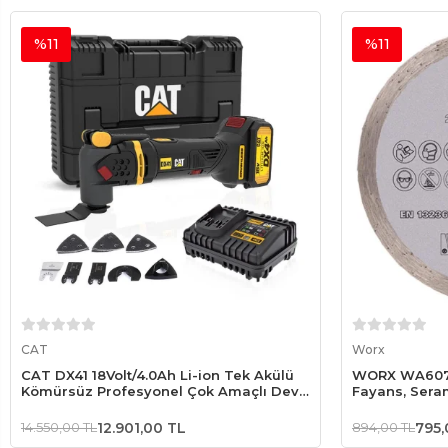
%11
%11
Sepete Ekle
CAT
Worx
CAT DX41 18Volt/4.0Ah Li-ion Tek Akülü
WORX WA6075
Kömürsüz Profesyonel Çok Amaçlı Devir
Fayans, Sera
Ayarlı Raspalama+14 Adet Aksesuar
Diski
14.550,00 TL
12.901,00 TL
894,00 TL
795,