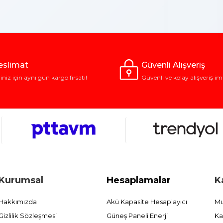
Teslimat
Güvenli Alışveriş
riniz için aynı gün kargo fırsatı!
Güvenli ve kolay alışveriş im
Kurumsal
Hesaplamalar
K
Hakkımızda
Akü Kapasite Hesaplayıcı
Mu
Gizlilik Sözleşmesi
Güneş Paneli Enerji
Ka