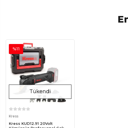
En
%11
Tükendi
Stokta Yok
Kress
Kress KUD12.91 20Volt
Kömürsüz Profesyonel Çok