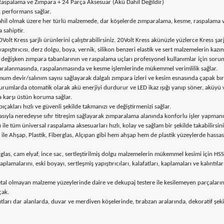
aspalama ve Zımpara + 24 Parça Aksesuar (Akü Dahil Değildir)
k performans sağlar.
ahil olmak üzere her türlü malzemede, dar köşelerde zımparalama, kesme, raspalama ve 
 sahiptir.
 Kress şarjlı ürünlerini çalıştırabilirsiniz. 20Volt Kress akünüzle yüzlerce Kress şarjl
ans yapıştırıcısı, derz dolgu, boya, vernik, silikon benzeri elastik ve sert malzemelerin 
 değişken zımpara tabanlarının ve raspalama uçları profesyonel kullanımlar için sorun
mparalanmasında, raspalanmasında ve kesme işlemlerinde mükemmel verimlilik sağlar.
m devir/salınım sayısı sağlayarak dalgalı zımpara izleri ve kesim esnasında çapak bır
 durumlarda otomatik olarak akü enerjiyi durdurur ve LED ikaz ışığı yanıp söner, aküyü
ja karşı üstün koruma sağlar.
akları hızlı ve güvenli şekilde takmanızı ve değiştirmenizi sağlar.
sıyla neredeyse sıfır titreşim sağlayarak zımparalama alanında konforlu işler yapmanız
le tüm üniversal raspalama aksesuarları hızlı, kolay ve sağlam bir şekilde takabilirsini
e Ahşap, Plastik, Fiberglas, Alçıpan gibi hem ahşap hem de plastik yüzeylerde hassas ke
rglas, cam elyaf, ince sac, sertleştirilmiş dolgu malzemelerin mükemmel kesimi için HSS
alarını, eski boyayı, sertleşmiş yapıştırıcıları, kalafatları, kaplamaları ve kalıntılar
al olmayan malzeme yüzeylerinde daire ve dekupaj testere ile kesilemeyen parçaların 
çak.
ları dar alanlarda, duvar ve merdiven köşelerinde, tırabzan aralarında, dekoratif şek