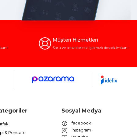
Müşteri Hizmetleri
kanı!
Soru ve sorunlarınız için hızlı destek imkanı.
ategoriler
Sosyal Medya
facebook
tfak
instagram
pı & Pencere
youtube