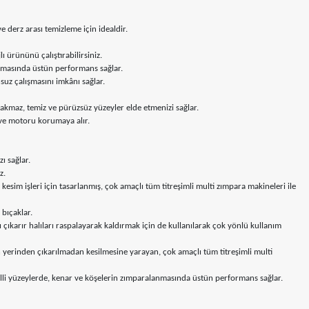
derz arası temizleme için idealdir.
ı ürününü çalıştırabilirsiniz.
kazınmasında üstün performans sağlar.
suz çalışmasını imkânı sağlar.
akmaz, temiz ve pürüzsüz yüzeyler elde etmenizi sağlar.
 ve motoru korumaya alır.
ı sağlar.
z.
sim işleri için tasarlanmış, çok amaçlı tüm titreşimli multi zımpara makineleri ile
 bıçaklar.
ı çıkarır halıları raspalayarak kaldırmak için de kullanılarak çok yönlü kullanım
yerinden çıkarılmadan kesilmesine yarayan, çok amaçlı tüm titreşimli multi
illi yüzeylerde, kenar ve köşelerin zımparalanmasında üstün performans sağlar.