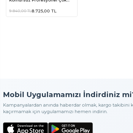
Amaçlı Kesme Raspalama ve
Zımpara + 24 Parça Aks (Akü
9.840,00 TL
8.725,00 TL
Dahil Değildir)
Mobil Uygulamamızı İndirdiniz mi
Kampanyalardan anında haberdar olmak, kargo takibini ko
kaçırmamak için uygulamamızı hemen indirin.