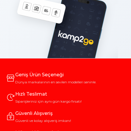
Geniş Ürün Seçeneği
Dünya markalarının en sevilen modelleri seninle.
Hızlı Teslimat
Siparişleriniz için aynı gün kargo fırsatı!
Güvenli Alışveriş
Güvenli ve kolay alışveriş imkanı!