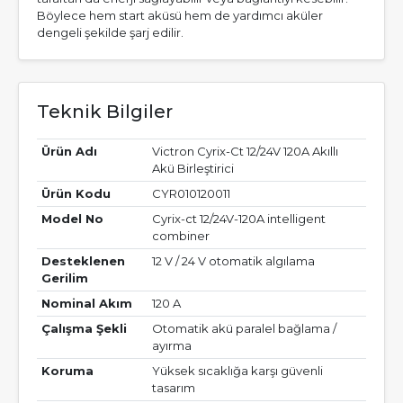
Böylece hem start aküsü hem de yardımcı aküler
dengeli şekilde şarj edilir.
Teknik Bilgiler
Ürün Adı
Victron Cyrix-Ct 12/24V 120A Akıllı
Akü Birleştirici
Ürün Kodu
CYR010120011
Model No
Cyrix-ct 12/24V-120A intelligent
combiner
Desteklenen
12 V / 24 V otomatik algılama
Gerilim
Nominal Akım
120 A
Çalışma Şekli
Otomatik akü paralel bağlama /
ayırma
Koruma
Yüksek sıcaklığa karşı güvenli
tasarım