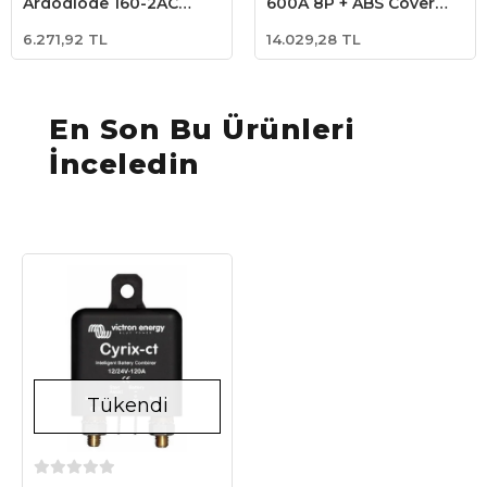
Argodiode 160-2AC
600A 8P + ABS Cover
Battery Isolator
(VBB160080010)
6.271,92 TL
14.029,28 TL
(ARG160201020)
En Son Bu Ürünleri
İnceledin
Tükendi
Stokta Yok