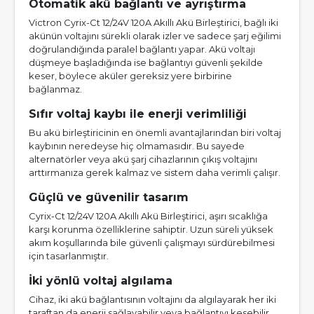
Otomatik akü bağlantı ve ayrıştırma
Victron Cyrix-Ct 12/24V 120A Akıllı Akü Birleştirici, bağlı iki
akünün voltajını sürekli olarak izler ve sadece şarj eğilimi
doğrulandığında paralel bağlantı yapar. Akü voltajı
düşmeye başladığında ise bağlantıyı güvenli şekilde
keser, böylece aküler gereksiz yere birbirine
bağlanmaz.
Sıfır voltaj kaybı ile enerji verimliliği
Bu akü birleştiricinin en önemli avantajlarından biri voltaj
kaybının neredeyse hiç olmamasıdır. Bu sayede
alternatörler veya akü şarj cihazlarının çıkış voltajını
arttırmanıza gerek kalmaz ve sistem daha verimli çalışır.
Güçlü ve güvenilir tasarım
Cyrix-Ct 12/24V 120A Akıllı Akü Birleştirici, aşırı sıcaklığa
karşı korunma özelliklerine sahiptir. Uzun süreli yüksek
akım koşullarında bile güvenli çalışmayı sürdürebilmesi
için tasarlanmıştır.
İki yönlü voltaj algılama
Cihaz, iki akü bağlantısının voltajını da algılayarak her iki
taraftan da enerji sağlayabilir veya bağlantıyı kesebilir.