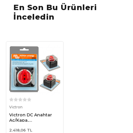
En Son Bu Ürünleri
İnceledin
Sepete Ekle
Victron
Victron DC Anahtar
Aç/Kapa,
VBS127010010
2.418,06 TL