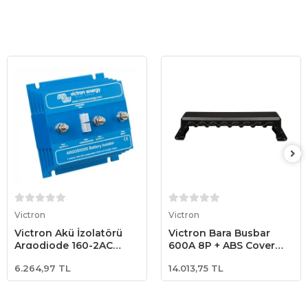
Sepete Ekle
Sepete Ekle
Victron
Victron
Victron Akü İzolatörü
Victron Bara Busbar
Argodiode 160-2AC
600A 8P + ABS Cover
Battery Isolator
(VBB160080010)
6.264,97 TL
14.013,75 TL
(ARG160201020)