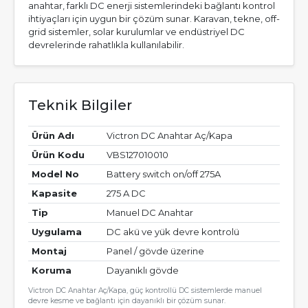
anahtar, farklı DC enerji sistemlerindeki bağlantı kontrol
ihtiyaçları için uygun bir çözüm sunar. Karavan, tekne, off-
grid sistemler, solar kurulumlar ve endüstriyel DC
devrelerinde rahatlıkla kullanılabilir.
Teknik Bilgiler
Ürün Adı
Victron DC Anahtar Aç/Kapa
Ürün Kodu
VBS127010010
Model No
Battery switch on/off 275A
Kapasite
275 A DC
Tip
Manuel DC Anahtar
Uygulama
DC akü ve yük devre kontrolü
Montaj
Panel / gövde üzerine
Koruma
Dayanıklı gövde
Victron DC Anahtar Aç/Kapa, güç kontrollü DC sistemlerde manuel
devre kesme ve bağlantı için dayanıklı bir çözüm sunar.