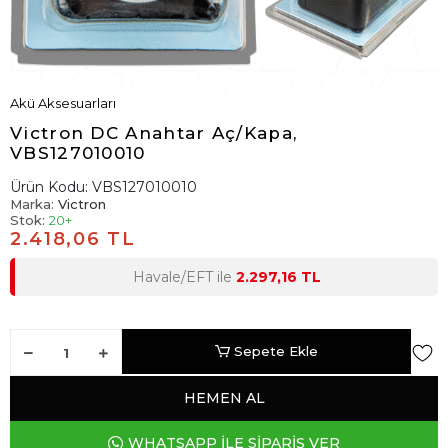
Akü Aksesuarları
Victron DC Anahtar Aç/Kapa,
VBS127010010
Ürün Kodu:
VBS127010010
Marka:
Victron
Stok:
20+
2.418,06 TL
Havale/EFT ile
2.297,16 TL
Sepete Ekle
HEMEN AL
WHATSAPP İLE SİPARİŞ VER