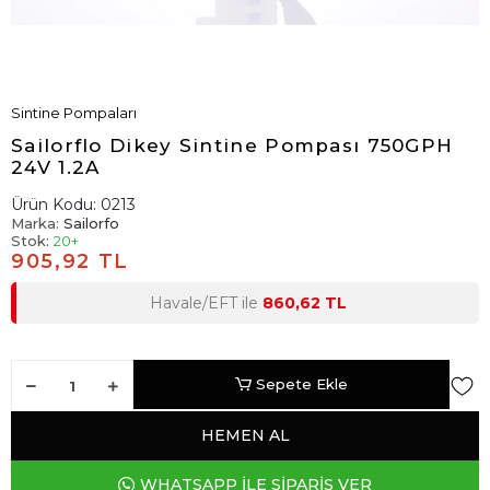
Sintine Pompaları
Sailorflo Dikey Sintine Pompası 750GPH
24V 1.2A
Ürün Kodu:
0213
Marka:
Sailorfo
Stok:
20+
905,92 TL
Havale/EFT ile
860,62 TL
Sepete Ekle
HEMEN AL
WHATSAPP İLE SİPARİŞ VER