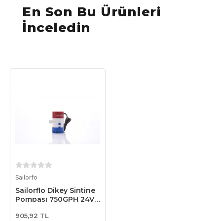
En Son Bu Ürünleri
İnceledin
Sepete Ekle
Sailorfo
Sailorflo Dikey Sintine
Pompası 750GPH 24V
1.2A
905,92 TL