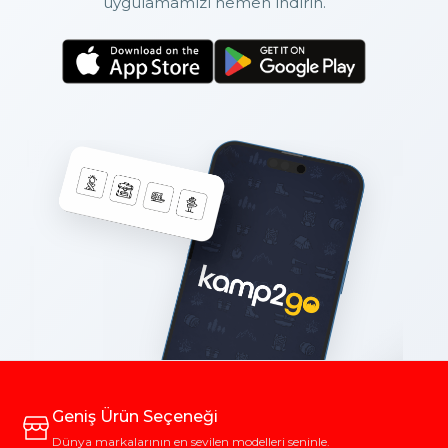
uygulamamızı hemen indirin.
Geniş Ürün Seçeneği
Dünya markalarının en sevilen modelleri seninle.