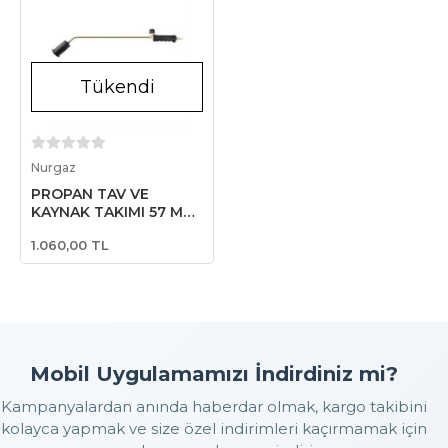
Tükendi
Stokta Yok
Nurgaz
PROPAN TAV VE
KAYNAK TAKIMI 57 MM
METAL BAŞLIKLI 45 CM
1.060,00 TL
BOYUN
Mobil Uygulamamızı İndirdiniz mi?
Kampanyalardan anında haberdar olmak, kargo takibini
kolayca yapmak ve size özel indirimleri kaçırmamak için