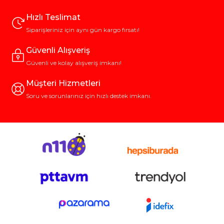
Hızlı Teslimat
Siparişleriniz için aynı gün kargo fırsatı!
Güvenli Alışveriş
Güvenli ve kolay alışveriş imkanı!
Müşteri Hizmetleri
Soru ve sorunlarınız için hızlı destek imkanı.