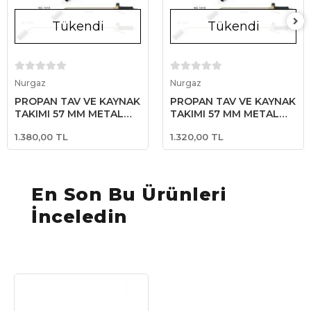
Tükendi
Tükendi
Stokta Yok
Stokta Yok
Nurgaz
Nurgaz
PROPAN TAV VE KAYNAK
PROPAN TAV VE KAYNAK
TAKIMI 57 MM METAL
TAKIMI 57 MM METAL
BAŞLIKLI TETİKLİ 75 CM
BAŞLIKLI TETİKLİ 45 CM
1.380,00 TL
1.320,00 TL
BOYUN
BOYUN
En Son Bu Ürünleri
İnceledin