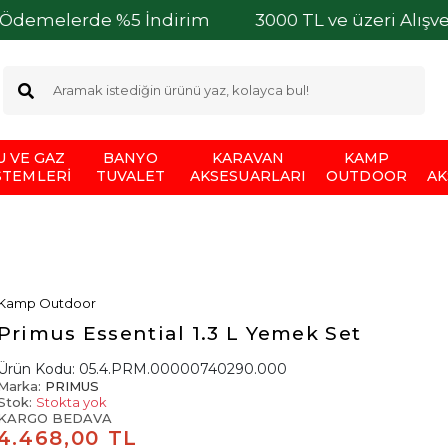
erde %5 İndirim
3000 TL ve üzeri Alışverişlerini
U VE GAZ
BANYO
KARAVAN
KAMP
STEMLERI
TUVALET
AKSESUARLARI
OUTDOOR
AK
Kamp Outdoor
Primus Essential 1.3 L Yemek Set
Ürün Kodu:
05.4.PRM.00000740290.000
Marka:
PRIMUS
Stok:
Stokta yok
KARGO BEDAVA
4.468,00 TL