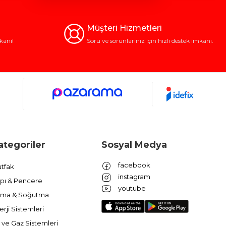
Müşteri Hizmetleri
kanı!
Soru ve sorunlarınız için hızlı destek imkanı.
ategoriler
Sosyal Medya
facebook
tfak
instagram
pı & Pencere
youtube
ıtma & Soğutma
erji Sistemleri
 ve Gaz Sistemleri