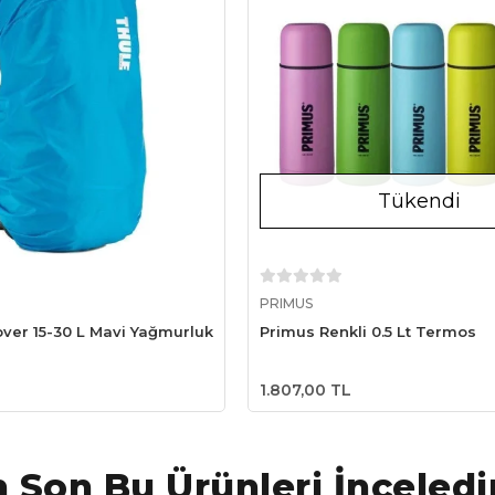
Tükendi
Sepete Ekle
Stokta Yok
PRIMUS
over 15-30 L Mavi Yağmurluk
Primus Renkli 0.5 Lt Termos
1.807,00 TL
 Son Bu Ürünleri İnceledi