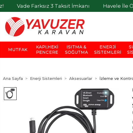
de Farksız 3 Taksit İmkanı
Havele İle Ödemeler
KAPI,HEKI
ISITMA &
ENERJI
S
MUTFAK
PENCERE
SOĞUTMA
SISTEMLERI
SI
Ana Sayfa
Enerji Sistemleri
Aksesuarlar
İzleme ve Kontrol