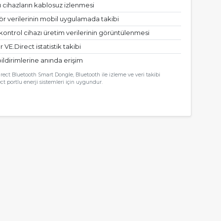
u cihazların kablosuz izlenmesi
 verilerinin mobil uygulamada takibi
kontrol cihazı üretim verilerinin görüntülenmesi
 VE.Direct istatistik takibi
ildirimlerine anında erişim
rect Bluetooth Smart Dongle, Bluetooth ile izleme ve veri takibi
t portlu enerji sistemleri için uygundur.