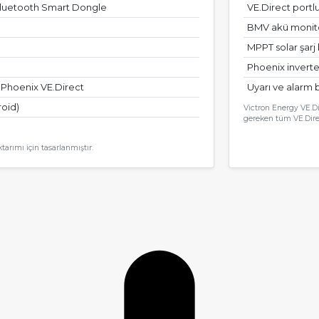
Bluetooth Smart Dongle
VE.Direct portl
BMV akü monitör
MPPT solar şarj 
Phoenix inverter
Phoenix VE.Direct
Uyarı ve alarm b
oid)
Victron Energy VE.Di
gereken tüm VE.Direc
arımı için tasarlanmıştır.