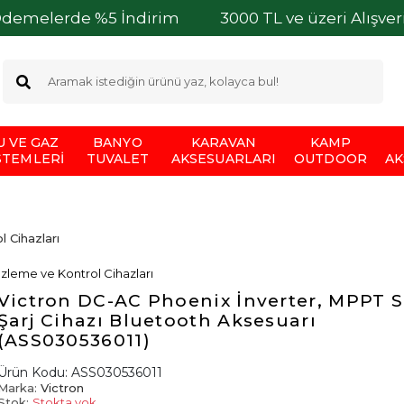
de %5 İndirim
3000 TL ve üzeri Alışverişleriniz
U VE GAZ
BANYO
KARAVAN
KAMP
STEMLERI
TUVALET
AKSESUARLARI
OUTDOOR
AK
 Cihazları
İzleme ve Kontrol Cihazları
Victron DC-AC Phoenix İnverter, MPPT S
Şarj Cihazı Bluetooth Aksesuarı
(ASS030536011)
Ürün Kodu:
ASS030536011
Marka:
Victron
Stok:
Stokta yok