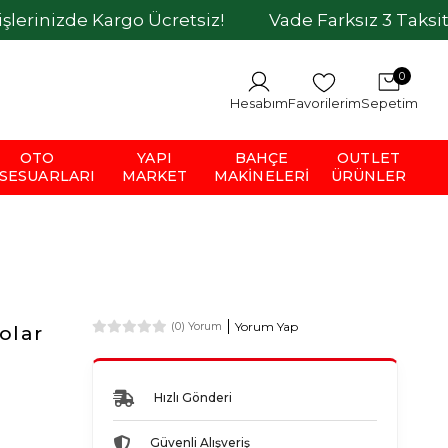
de Kargo Ücretsiz!
Vade Farksız 3 Taksit İmkanı
0
Hesabım
Favorilerim
Sepetim
OTO
YAPI
BAHÇE
OUTLET
SESUARLARI
MARKET
MAKINELERI
ÜRÜNLER
Yorum Yap
(0) Yorum
olar
Hızlı Gönderi
Güvenli Alışveriş