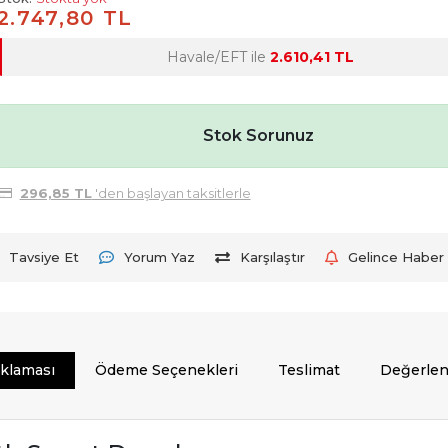
2.747,80 TL
Havale/EFT ile
2.610,41 TL
Stok Sorunuz
296,85 TL
'den başlayan taksitlerle
Tavsiye Et
Yorum Yaz
Karşılaştır
Gelince Haber 
ıklaması
Ödeme Seçenekleri
Teslimat
Değerlen