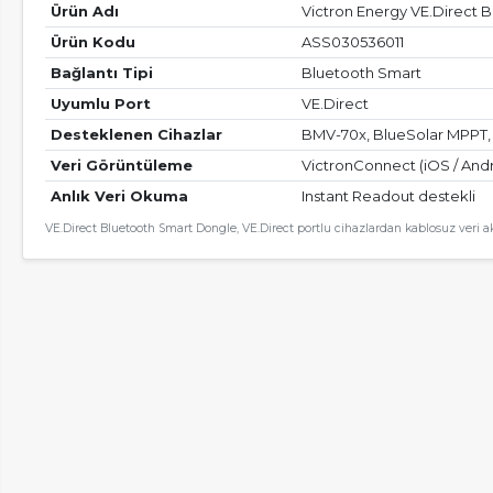
Ürün Adı
Victron Energy VE.Direct 
Ürün Kodu
ASS030536011
Bağlantı Tipi
Bluetooth Smart
Uyumlu Port
VE.Direct
Desteklenen Cihazlar
BMV-70x, BlueSolar MPPT, 
Veri Görüntüleme
VictronConnect (iOS / Andr
Anlık Veri Okuma
Instant Readout destekli
VE.Direct Bluetooth Smart Dongle, VE.Direct portlu cihazlardan kablosuz veri akt