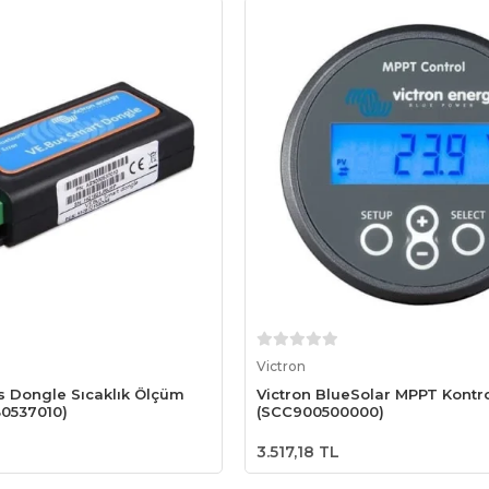
Sepete Ekle
Sepete Ekle
Victron
s Dongle Sıcaklık Ölçüm
Victron BlueSolar MPPT Kontro
30537010)
(SCC900500000)
3.517,18 TL