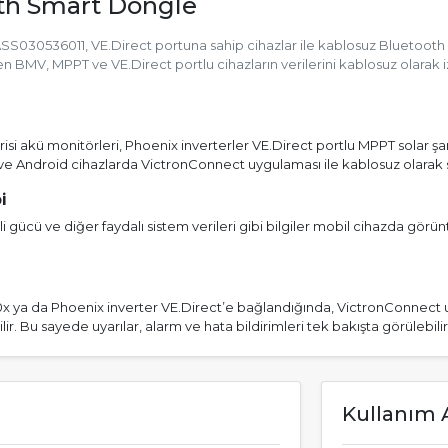
oth Smart Dongle
030536011, VE.Direct portuna sahip cihazlar ile kablosuz Bluetooth b
BMV, MPPT ve VE.Direct portlu cihazların verilerini kablosuz olarak 
 akü monitörleri, Phoenix inverterler VE.Direct portlu MPPT solar şarj 
ve Android cihazlarda VictronConnect uygulaması ile kablosuz olarak sist
i
ücü ve diğer faydalı sistem verileri gibi bilgiler mobil cihazda görüntü
 ya da Phoenix inverter VE.Direct’e bağlandığında, VictronConnect 
ir. Bu sayede uyarılar, alarm ve hata bildirimleri tek bakışta görülebilir
Kullanım A