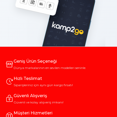
Geniş Ürün Seçeneği
Dünya markalarının en sevilen modelleri seninle.
Hızlı Teslimat
Siparişleriniz için aynı gün kargo fırsatı!
Güvenli Alışveriş
Güvenli ve kolay alışveriş imkanı!
Müşteri Hizmetleri