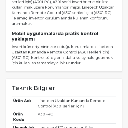
serileri için) (A301-RC), A301 serisi invertörlerle birlikte
kullanılmak üzere konumlandırılmıştır. Linetech Uzaktan
Kumanda Remote Control (A301 serileri için) (A301-RC)
ile amaç, invertör kurulumlarında kullanım konforunu
artırmaktır.
Mobil uygulamalarda pratik kontrol
yaklaşımı
İnvertörün erişiminin zor olduğu kurulumlarda Linetech
Uzaktan Kumanda Remote Control (A301 serileri için)
(A301-RC), kontrol süreçlerini daha kolay hale getirmek
için kullanılan tamamlayıcı bir üründür.
Teknik Bilgiler
Ürün Adı
Linetech Uzaktan Kumanda Remote
Control (A301 serileri için)
Ürün
A301-RC
Kodu
Uyumluluk
Linetech A301 serisi invertörler