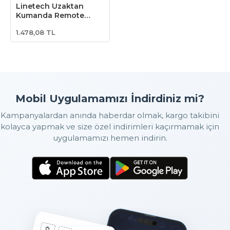
Linetech Uzaktan
Kumanda Remote
Control (A301 serileri
1.478,08 TL
için) (A301-RC)
Mobil Uygulamamızı İndirdiniz mi?
Kampanyalardan anında haberdar olmak, kargo takibini
kolayca yapmak ve size özel indirimleri kaçırmamak için
uygulamamızı hemen indirin.