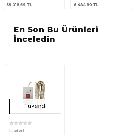
GX (BPP900480100)
(ASS030537010)
39.018,69 TL
6.484,80 TL
En Son Bu Ürünleri
İnceledin
Tükendi
Stokta Yok
Linetech