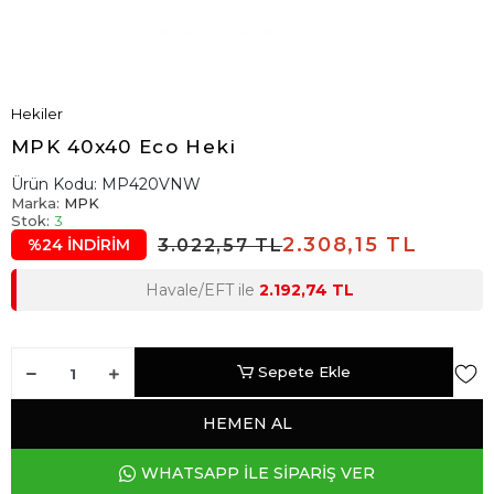
Hekiler
MPK 40x40 Eco Heki
Ürün Kodu:
MP420VNW
Marka:
MPK
Stok:
3
2.308,15 TL
3.022,57 TL
%24 İNDİRİM
Havale/EFT ile
2.192,74 TL
Sepete Ekle
HEMEN AL
WHATSAPP İLE SİPARİŞ VER