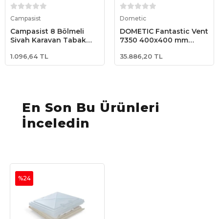
Sepete Ekle
Sepete Ekle
Campasist
Dometic
Campasist 8 Bölmeli
DOMETIC Fantastic Vent
Siyah Karavan Tabak
7350 400x400 mm
Tutucu
Beyaz Kubbeli Karavan
1.096,64 TL
35.886,20 TL
Çatı Havalandırması –
12V Fanlı Tavan
Havalandırma
En Son Bu Ürünleri
İnceledin
%24