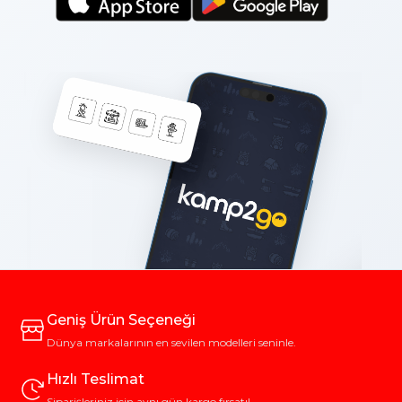
Geniş Ürün Seçeneği
Dünya markalarının en sevilen modelleri seninle.
Hızlı Teslimat
Siparişleriniz için aynı gün kargo fırsatı!