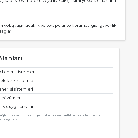
 kapasitesi motorlu veya ilk kalkış akımı yüksek cihazların
 voltaj, aşırı sıcaklık ve ters polarite koruması gibi güvenlik
sağlar.
lanları
l enerji sistemleri
elektrik sistemleri
nerjisi sistemleri
ji çözümleri
ervis uygulamaları
ağlı cihazların toplam güç tüketimi ve özellikle motorlu cihazların
alınmalıdır.