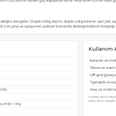
D-212), 600W sürekli güç kapasitesi sunar. Kısa süreli 1200W tepe güç
klığını dengeler. Düşük voltaj alarmı, düşük voltaj kesme, aşırı yük, aşırı
 5V 2.1A çıkışı ve opsiyonel uzaktan kumanda desteği kullanım kolaylığı 
Kullanım A
Karavan ve mobi
Tekne ve marin 
Off-grid güneş e
Taşınabilir ener
0 VAC
Araç ve mobil s
İnverter seçiminde b
kalkış akımı dikkate 
e (THD < 3%)