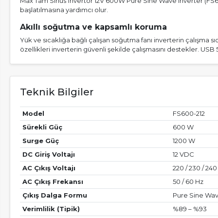
Max Tam Sinüs İnvertör 12V 600W Pure Sine Wave Inverter (FS600
başlatılmasına yardımcı olur.
Akıllı soğutma ve kapsamlı koruma
Yük ve sıcaklığa bağlı çalışan soğutma fanı inverterin çalışma sıca
özellikleri inverterin güvenli şekilde çalışmasını destekler. USB
Teknik Bilgiler
Model
FS600-212
Sürekli Güç
600 W
Surge Güç
1200 W
DC Giriş Voltajı
12 VDC
AC Çıkış Voltajı
220 / 230 / 24
AC Çıkış Frekansı
50 / 60 Hz
Çıkış Dalga Formu
Pure Sine Wav
Verimlilik (Tipik)
%89 – %93