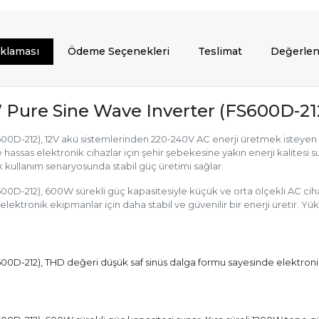
ıklaması
Ödeme Seçenekleri
Teslimat
Değerlen
 Pure Sine Wave Inverter (FS600D-21
D-212), 12V akü sistemlerinden 220-240V AC enerji üretmek isteyen mob
hassas elektronik cihazlar için şehir şebekesine yakın enerji kalitesi su
ok kullanım senaryosunda stabil güç üretimi sağlar.
-212), 600W sürekli güç kapasitesiyle küçük ve orta ölçekli AC cihazla
 elektronik ekipmanlar için daha stabil ve güvenilir bir enerji üretir. Y
D-212), THD değeri düşük saf sinüs dalga formu sayesinde elektronik 