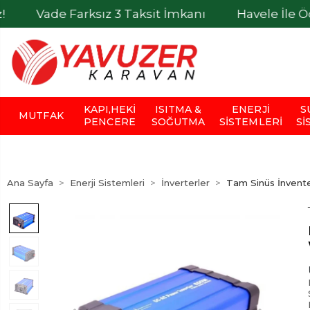
e Farksız 3 Taksit İmkanı
Havele İle Ödemelerd
KAPI,HEKI
ISITMA &
ENERJI
S
MUTFAK
PENCERE
SOĞUTMA
SISTEMLERI
SI
Ana Sayfa
Enerji Sistemleri
İnverterler
Tam Sinüs İnvente