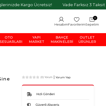
e Kargo Ücretsiz!
Vade Farksız 3 Taksit İmkanı
0
Hesabım
Favorilerim
Sepetim
OTO
YAPI
BAHÇE
OUTLET
SESUARLARI
MARKET
MAKINELERI
ÜRÜNLER
Yorum Yap
(0) Yorum
Sine
Hızlı Gönderi
Güvenli Alışveriş