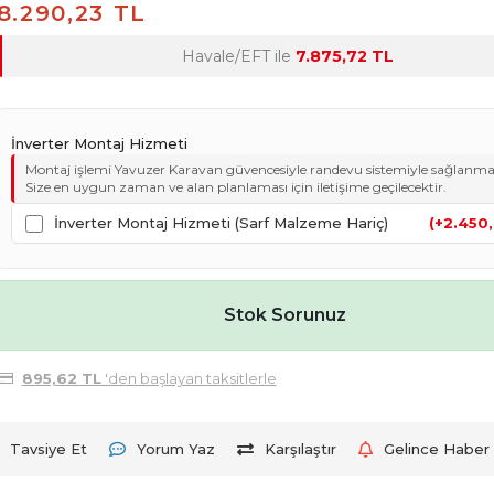
8.290,23 TL
Havale/EFT ile
7.875,72 TL
İnverter Montaj Hizmeti
Montaj işlemi Yavuzer Karavan güvencesiyle randevu sistemiyle sağlanma
Size en uygun zaman ve alan planlaması için iletişime geçilecektir.
İnverter Montaj Hizmeti (Sarf Malzeme Hariç)
(+2.450
Stok Sorunuz
895,62 TL
'den başlayan taksitlerle
Tavsiye Et
Yorum Yaz
Karşılaştır
Gelince Haber 