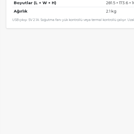
Boyutlar (L × W × H)
281.5 × 173.6 ×
Ağırlık
2.1 kg
USB çıkışı: 5V 2.1A. Soğutma fanı yük kontrollü veya termal kontrollü çalışır. 