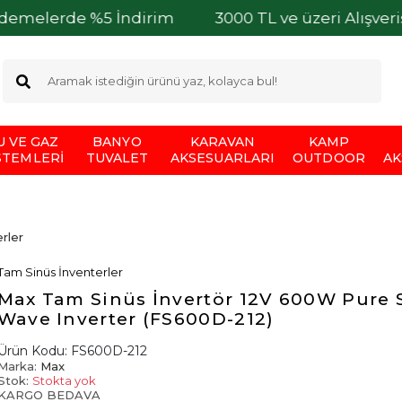
e %5 İndirim
3000 TL ve üzeri Alışverişlerinizd
U VE GAZ
BANYO
KARAVAN
KAMP
STEMLERI
TUVALET
AKSESUARLARI
OUTDOOR
AK
rler
Tam Sinüs İnventerler
Max Tam Sinüs İnvertör 12V 600W Pure 
Wave Inverter (FS600D-212)
Ürün Kodu:
FS600D-212
Marka:
Max
Stok:
Stokta yok
KARGO BEDAVA