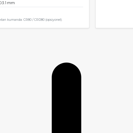
 103.1 mm
Uzaktan kumanda: CR80 / CRD80 (opsiyonel).