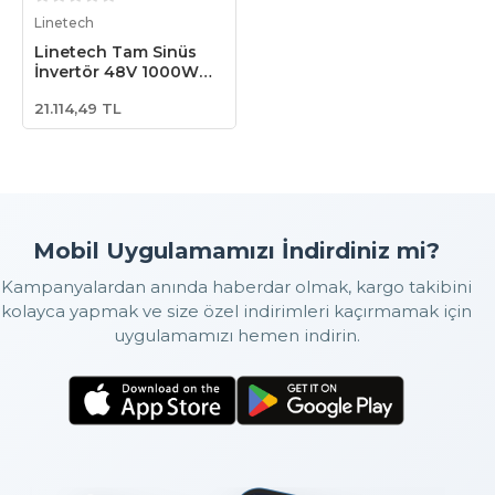
Stokta Yok
Linetech
Linetech Tam Sinüs
İnvertör 48V 1000W
Pure Sine Wave
21.114,49 TL
Inverter (100S-48E)
Mobil Uygulamamızı İndirdiniz mi?
Kampanyalardan anında haberdar olmak, kargo takibini
kolayca yapmak ve size özel indirimleri kaçırmamak için
uygulamamızı hemen indirin.