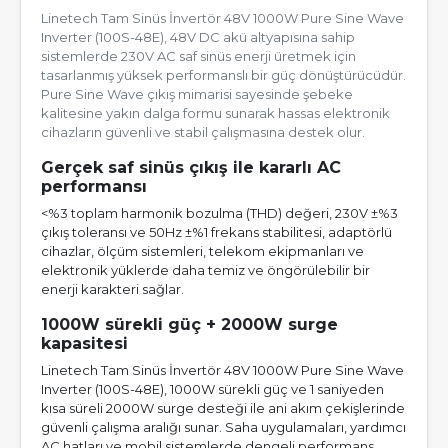
Linetech Tam Sinüs İnvertör 48V 1000W Pure Sine Wave
Inverter (100S-48E), 48V DC akü altyapısına sahip
sistemlerde 230V AC saf sinüs enerji üretmek için
tasarlanmış yüksek performanslı bir güç dönüştürücüdür.
Pure Sine Wave çıkış mimarisi sayesinde şebeke
kalitesine yakın dalga formu sunarak hassas elektronik
cihazların güvenli ve stabil çalışmasına destek olur.
Gerçek saf sinüs çıkış ile kararlı AC
performansı
<%3 toplam harmonik bozulma (THD) değeri, 230V ±%3
çıkış toleransı ve 50Hz ±%1 frekans stabilitesi, adaptörlü
cihazlar, ölçüm sistemleri, telekom ekipmanları ve
elektronik yüklerde daha temiz ve öngörülebilir bir
enerji karakteri sağlar.
1000W sürekli güç + 2000W surge
kapasitesi
Linetech Tam Sinüs İnvertör 48V 1000W Pure Sine Wave
Inverter (100S-48E), 1000W sürekli güç ve 1 saniyeden
kısa süreli 2000W surge desteği ile ani akım çekişlerinde
güvenli çalışma aralığı sunar. Saha uygulamaları, yardımcı
AC hatları ve mobil sistemlerde dengeli performans