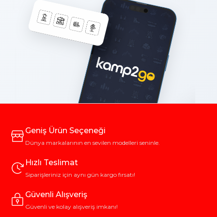
Geniş Ürün Seçeneği
Dünya markalarının en sevilen modelleri seninle.
Hızlı Teslimat
Siparişleriniz için aynı gün kargo fırsatı!
Güvenli Alışveriş
Güvenli ve kolay alışveriş imkanı!