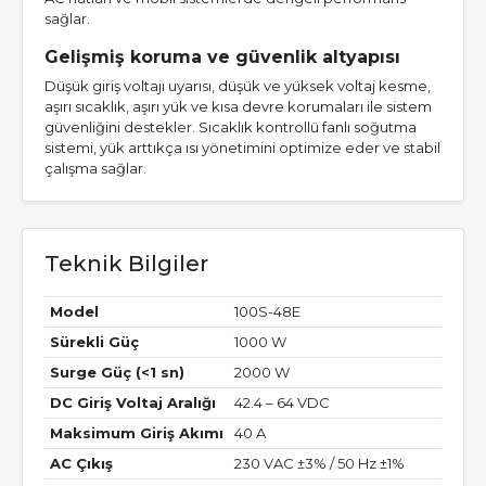
sağlar.
Gelişmiş koruma ve güvenlik altyapısı
Düşük giriş voltajı uyarısı, düşük ve yüksek voltaj kesme,
aşırı sıcaklık, aşırı yük ve kısa devre korumaları ile sistem
güvenliğini destekler. Sıcaklık kontrollü fanlı soğutma
sistemi, yük arttıkça ısı yönetimini optimize eder ve stabil
çalışma sağlar.
Teknik Bilgiler
Model
100S-48E
Sürekli Güç
1000 W
Surge Güç (<1 sn)
2000 W
DC Giriş Voltaj Aralığı
42.4 – 64 VDC
Maksimum Giriş Akımı
40 A
AC Çıkış
230 VAC ±3% / 50 Hz ±1%