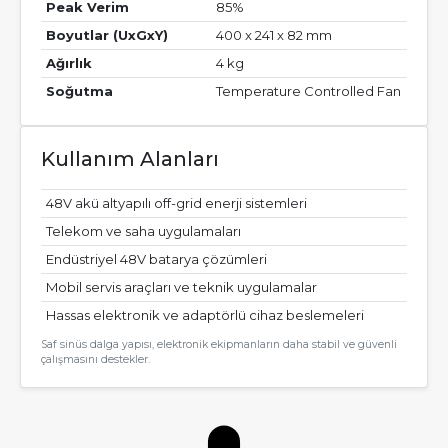
Peak Verim
85%
Boyutlar (UxGxY)
400 x 241 x 82 mm
Ağırlık
4 kg
Soğutma
Temperature Controlled Fan
Kullanım Alanları
48V akü altyapılı off-grid enerji sistemleri
Telekom ve saha uygulamaları
Endüstriyel 48V batarya çözümleri
Mobil servis araçları ve teknik uygulamalar
Hassas elektronik ve adaptörlü cihaz beslemeleri
Saf sinüs dalga yapısı, elektronik ekipmanların daha stabil ve güvenli
çalışmasını destekler.