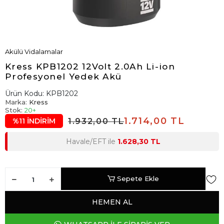
Akülü Vidalamalar
Kress KPB1202 12Volt 2.0Ah Li-ion
Profesyonel Yedek Akü
Ürün Kodu:
KPB1202
Marka:
Kress
Stok:
20+
1.714,00 TL
1.932,00 TL
%11 İNDİRİM
Havale/EFT ile
1.628,30 TL
Sepete Ekle
HEMEN AL