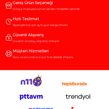
Geniş Ürün Seçeneği
Dünya markalarının en sevilen modelleri seninle.
Hızlı Teslimat
Siparişleriniz için aynı gün kargo fırsatı!
Güvenli Alışveriş
Güvenli ve kolay alışveriş imkanı!
Müşteri Hizmetleri
Soru ve sorunlarınız için hızlı destek imkanı.