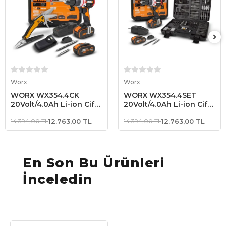
Sepete Ekle
Sepete Ekle
Worx
Worx
WORX WX354.4CK
WORX WX354.4SET
20Volt/4.0Ah Li-ion Çift
20Volt/4.0Ah Li-ion Çift
Akülü Kömürsüz
Akülü Kömürsüz
14.394,00 TL
12.763,00 TL
14.394,00 TL
12.763,00 TL
Profesyonel Şarjlı
Profesyonel Şarjlı
Darbeli Matkap +
Darbeli Matkap +
DA980045 9 Çok
DA01903 201 Parça
Fonksiyonlu 27CM Çelik
Delme/Vidalama Uç Seti
Kamp Çakısı
En Son Bu Ürünleri
İnceledin