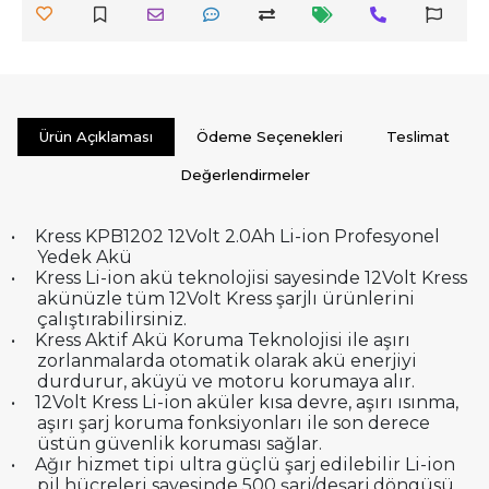
Ürün Açıklaması
Ödeme Seçenekleri
Teslimat
Değerlendirmeler
•
Kress KPB1202 12Volt 2.0Ah Li-ion Profesyonel
Yedek Akü
•
Kress Li-ion akü teknolojisi sayesinde 12Volt Kress
akünüzle tüm 12Volt Kress şarjlı ürünlerini
çalıştırabilirsiniz.
•
Kress Aktif Akü Koruma Teknolojisi ile aşırı
zorlanmalarda otomatik olarak akü enerjiyi
durdurur, aküyü ve motoru korumaya alır.
•
12Volt Kress Li-ion aküler kısa devre, aşırı ısınma,
aşırı şarj koruma fonksiyonları ile son derece
üstün güvenlik koruması sağlar.
•
Ağır hizmet tipi ultra güçlü şarj edilebilir Li-ion
pil hücreleri sayesinde 500 şarj/deşarj döngüsü