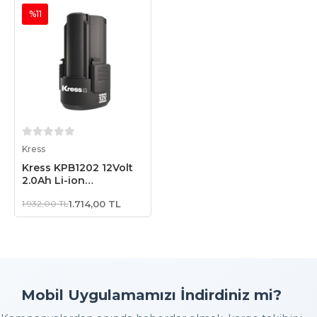
%11
Sepete Ekle
Kress
Kress KPB1202 12Volt
2.0Ah Li-ion
Profesyonel Yedek Akü
1.932,00 TL
1.714,00 TL
Mobil Uygulamamızı İndirdiniz mi?