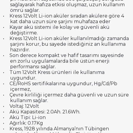
sağlayarak hafıza etkisi oluşmaz, uzun kullanım
ömrü sağlar.
•
Kress 12Volt Li-ion aküler sıradan akülere göre 4
kat daha uzun süre şarjını muhafaza eder
•
Kayar akü sistemi ile kolay ve güvenli akü
değiştirme.
•
Kress 12Volt Li-ion aküler kullanılmadığı zamanda
şarjını korur, bu sayede istediğiniz an kullanıma
hazırdır.
•
Son derece kompakt ve hafif tasarımı sayesinde
en zorlu uygulamalarda bile üstün enerji
performansı sağlar.
•
Tüm 12Volt Kress ürünleri ile kullanıma
uygundur.
•
CE/RoHS sertifikalarına uygundur, Hg/Cd/Pb
içermez,
•
Çevre kirliliği içermez daha güvenli ve uzun süre
kullanım sağlar.
•
Voltaj: 12Volt
•
Akü Kapasitesi: 2.0Ah. 21.6Wh.
•
Akü Tipi: Li-ion
•
Ağırlık: 0.17Kg
•
Kress, 1928 yılında Almanya’nın Tübingen