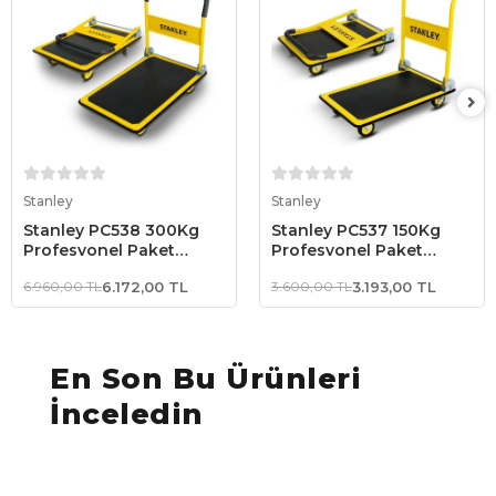
Sepete Ekle
Sepete Ekle
Stanley
Stanley
Stanley PC538 300Kg
Stanley PC537 150Kg
Profesyonel Paket
Profesyonel Paket
Taşıma Arabası
Taşıma Arabası
6.960,00 TL
6.172,00 TL
3.600,00 TL
3.193,00 TL
En Son Bu Ürünleri
İnceledin