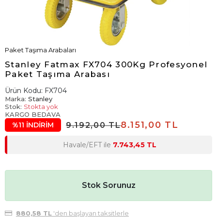
Paket Taşıma Arabaları
Stanley Fatmax FX704 300Kg Profesyonel
Paket Taşıma Arabası
Ürün Kodu:
FX704
Marka:
Stanley
Stok:
Stokta yok
KARGO BEDAVA
8.151,00 TL
9.192,00 TL
%11 İNDİRİM
Havale/EFT ile
7.743,45 TL
Stok Sorunuz
880,58 TL
'den başlayan taksitlerle