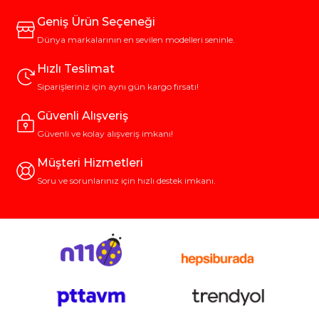
Geniş Ürün Seçeneği
Dünya markalarının en sevilen modelleri seninle.
Hızlı Teslimat
Siparişleriniz için aynı gün kargo fırsatı!
Güvenli Alışveriş
Güvenli ve kolay alışveriş imkanı!
Müşteri Hizmetleri
Soru ve sorunlarınız için hızlı destek imkanı.