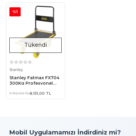
%11
Tükendi
Stokta Yok
Stanley
Stanley Fatmax FX704
300Kg Profesyonel
Paket Taşıma Arabası
9.192,00 TL
8.151,00 TL
Mobil Uygulamamızı İndirdiniz mi?