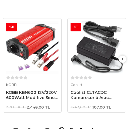
%11
%11
Sepete Ekle
Sepete Ekle
KOBB
Coolist
KOBB KBN600 12V/220V
Coolist CLTACDC
600Watt Modifiye Sinüs
Kompresörlü Araç
Dönüştürücü İnvertör
Buzdolapları İçin
2.760,00 TL
2.448,00 TL
1.248,00 TL
1.107,00 TL
220Volt/12Volt 6,0Ah
Dönüştürücü Adaptör