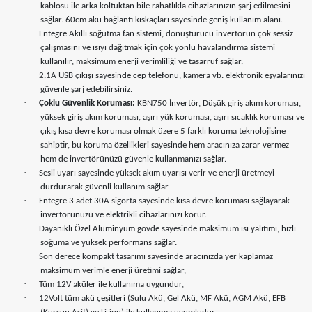
kablosu ile arka koltuktan bile rahatlıkla cihazlarınızın şarj edilmesini
sağlar. 60cm akü bağlantı kıskaçları sayesinde geniş kullanım alanı.
·
Entegre Akıllı soğutma fan sistemi, dönüştürücü invertörün çok sessiz
çalışmasını ve ısıyı dağıtmak için çok yönlü havalandırma sistemi
kullanılır, maksimum enerji verimliliği ve tasarruf sağlar.
·
2.1A USB çıkışı sayesinde cep telefonu, kamera vb. elektronik eşyalarınızı
güvenle şarj edebilirsiniz.
·
Çoklu Güvenlik Koruması:
KBN750 İnvertör, Düşük giriş akım koruması,
yüksek giriş akım koruması, aşırı yük koruması, aşırı sıcaklık koruması ve
çıkış kısa devre koruması olmak üzere 5 farklı koruma teknolojisine
sahiptir, bu koruma özellikleri sayesinde hem aracınıza zarar vermez
hem de invertörünüzü güvenle kullanmanızı sağlar.
·
Sesli uyarı sayesinde yüksek akım uyarısı verir ve enerji üretmeyi
durdurarak güvenli kullanım sağlar.
·
Entegre 3 adet 30A sigorta sayesinde kısa devre koruması sağlayarak
invertörünüzü ve elektrikli cihazlarınızı korur.
·
Dayanıklı Özel Alüminyum gövde sayesinde maksimum ısı yalıtımı, hızlı
soğuma ve yüksek performans sağlar.
·
Son derece kompakt tasarımı sayesinde aracınızda yer kaplamaz
maksimum verimle enerji üretimi sağlar,
·
Tüm 12V aküler ile kullanıma uygundur,
·
12Volt tüm akü çeşitleri (Sulu Akü, Gel Akü, MF Akü, AGM Akü, EFB