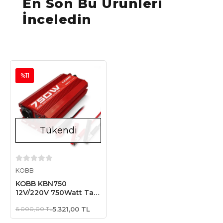
En Son Bu Ürünleri
İnceledin
%11
Tükendi
Stokta Yok
KOBB
KOBB KBN750
12V/220V 750Watt Tam
Sinüs Dönüştürücü
6.000,00 TL
5.321,00 TL
İnvertör