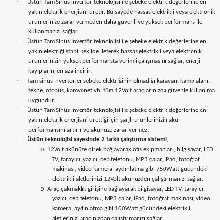
·
Üstün Tam Sinüs invertör teknolojisi ile şebeke elektrik değerlerine en
yakın elektrik enerjisini üretir. Bu sayede hassas elektrikli veya elektronik
ürünlerinize zarar vermeden daha güvenli ve yüksek performans ile
kullanmanızı sağlar.
·
Üstün Tam Sinüs invertör teknolojisi ile şebeke elektrik değerlerine en
yakın elektriği stabil şekilde ileterek hassas elektrikli veya elektronik
ürünlerinizin yüksek performansta verimli çalışmasını sağlar, enerji
kayıplarını en aza indirir.
·
Tam sinüs İnvertörler şebeke elektriğinin olmadığı karavan, kamp alanı,
tekne, otobüs, kamyonet vb. tüm 12Volt araçlarınızda güvenle kullanıma
uygundur.
·
Üstün Tam Sinüs invertör teknolojisi ile şebeke elektrik değerlerine en
yakın elektrik enerjisini ürettiği için şarjlı ürünlerinizin akü
performansını artırır ve akünüze zarar vermez.
·
Üstün teknolojisi sayesinde 2 farklı çalıştırma sistemi
;
o
12Volt akünüze direk bağlayarak ofis ekipmanları, bilgisayar, LED
TV, tarayıcı, yazıcı, cep telefonu, MP3 çalar, iPad, fotoğraf
makinası, video kamera, aydınlatma gibi 750Watt gücündeki
elektrikli aletlerinizi 12Volt akünüzden çalıştırmanızı sağlar.
o
Araç çakmaklık girişine bağlayarak bilgisayar, LED TV, tarayıcı,
yazıcı, cep telefonu, MP3 çalar, iPad, fotoğraf makinası, video
kamera, aydınlatma gibi 100Watt gücündeki elektrikli
aletlerinizi aracınızdan çalıştırmanızı sağlar.