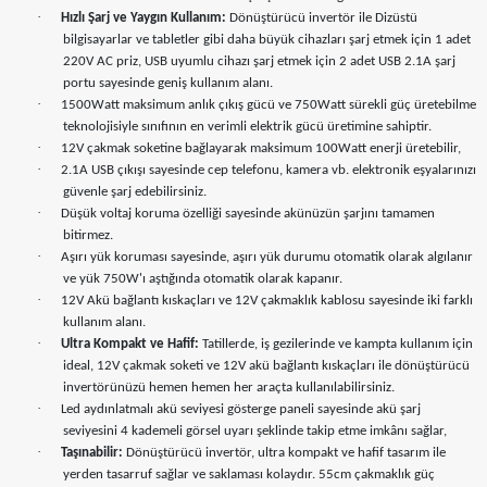
·
Hızlı Şarj ve Yaygın Kullanım:
Dönüştürücü invertör ile Dizüstü
bilgisayarlar ve tabletler gibi daha büyük cihazları şarj etmek için 1 adet
220V AC priz, USB uyumlu cihazı şarj etmek için 2 adet USB 2.1A şarj
portu sayesinde geniş kullanım alanı.
·
1500Watt maksimum anlık çıkış gücü ve 750Watt sürekli güç üretebilme
teknolojisiyle sınıfının en verimli elektrik gücü üretimine sahiptir.
·
12V çakmak soketine bağlayarak maksimum 100Watt enerji üretebilir,
·
2.1A USB çıkışı sayesinde cep telefonu, kamera vb. elektronik eşyalarınızı
güvenle şarj edebilirsiniz.
·
Düşük voltaj koruma özelliği sayesinde akünüzün şarjını tamamen
bitirmez.
·
Aşırı yük koruması sayesinde, aşırı yük durumu otomatik olarak algılanır
ve yük 750W'ı aştığında otomatik olarak kapanır.
·
12V Akü bağlantı kıskaçları ve 12V çakmaklık kablosu sayesinde iki farklı
kullanım alanı.
·
Ultra Kompakt ve Hafif:
Tatillerde, iş gezilerinde ve kampta kullanım için
ideal, 12V çakmak soketi ve 12V akü bağlantı kıskaçları ile dönüştürücü
invertörünüzü hemen hemen her araçta kullanılabilirsiniz.
·
Led aydınlatmalı akü seviyesi gösterge paneli sayesinde akü şarj
seviyesini 4 kademeli görsel uyarı şeklinde takip etme imkânı sağlar,
·
Taşınabilir:
Dönüştürücü invertör, ultra kompakt ve hafif tasarım ile
yerden tasarruf sağlar ve saklaması kolaydır. 55cm çakmaklık güç