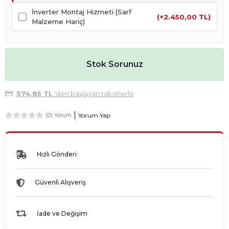
İnverter Montaj Hizmeti (Sarf
(+2.450,00 TL)
Malzeme Hariç)
Stok Sorunuz
574,85 TL
'den başlayan taksitlerle
Yorum Yap
(0) Yorum
Hızlı Gönderi
Güvenli Alışveriş
İade ve Değişim