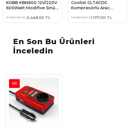
KOBB KBN600 12V/220V
Coolist CLTACDC
600Watt Modifiye Sinüs
Kompresörlü Araç
Dönüştürücü İnvertör
Buzdolapları İçin
2.760,00 TL
2.448,00 TL
1.248,00 TL
1.107,00 TL
220Volt/12Volt 6,0Ah
Dönüştürücü Adaptör
En Son Bu Ürünleri
İnceledin
%11