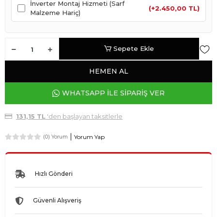
İnverter Montaj Hizmeti (Sarf
(+2.450,00 TL)
Malzeme Hariç)
Sepete Ekle
HEMEN AL
WHATSAPP İLE SİPARİŞ VER
131,15 TL
'den başlayan taksitlerle
Yorum Yap
(0) Yorum
Hızlı Gönderi
Güvenli Alışveriş