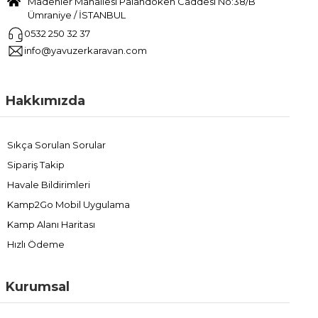
Madenler Mahallesi Palandöken Caddesi No:38/B
Ümraniye / İSTANBUL
0532 250 32 37
info@yavuzerkaravan.com
Hakkımızda
Sıkça Sorulan Sorular
Sipariş Takip
Havale Bildirimleri
Kamp2Go Mobil Uygulama
Kamp Alanı Haritası
Hızlı Ödeme
Kurumsal