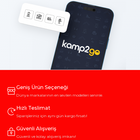
Geniş Ürün Seçeneği
Dünya markalarının en sevilen modelleri seninle.
Hızlı Teslimat
Siparişleriniz için aynı gün kargo fırsatı!
Güvenli Alışveriş
Güvenli ve kolay alışveriş imkanı!