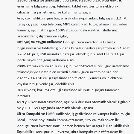
220Volt elektriğe dönüştürür, bu sayede 220Volt/150Watt elektrik
enerjisi ile bilgisayar, cep telefonu, tablet ve diğer tüm elektronik
cihazlarınızı şarj etmenizi ve kullanmanızı sağlar.
·
Araç çakmaklık girişine bağlanarak ofis ekipmanları, bilgisayar, LED TV,
tarayıcı, yazıcı, cep telefonu, MP3 çalar, iPad, fotoğraf makinası, video
kamera, aydınlatma gibi 150Watt gücündeki elektrikli aletlerinizi
aracınızdan çalıştırmanızı sağlar,
·
Hızlı Şarj ve Yaygın Kullanım:
Dönüştürücü invertör ile Dizüstü
bilgisayarlar ve tabletler gibi daha büyük cihazları şarj etmek için 1 adet
220V AC priz, USB uyumlu cihazı şarj etmek için 2 adet USB 2.1A şarj
portu sayesinde geniş kullanım alanı.
·
280Watt maksimum anlık çıkış gücü ve 150Watt sürekli güç üretebilme
teknolojisiyle sınıfının en verimli elektrik gücü üretimine sahiptir.
·
2 adet 2.1A USB çıkışı sayesinde cep telefonu, kamera vb. elektronik
eşyalarınızı güvenle şarj edebilirsiniz.
·
Düşük voltaj koruma özelliği sayesinde akünüzün şarjını tamamen
bitirmez.
·
Aşırı yük koruması sayesinde, aşırı yük durumu otomatik olarak algılanır
ve yük 150W'ı aştığında otomatik olarak kapanır.
·
Ultra Kompakt ve Hafif:
Tatillerde, iş gezilerinde ve kampta kullanım için
ideal, iPhone boyutunda kompakt tasarım, 12V çakmak soketi ile
dönüştürücü invertörünüzü hemen hemen her araçta kullanılabilirsiniz.
·
Taşınabilir:
Dönüştürücü invertör, ultra kompakt ve hafif tasarım ile