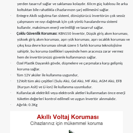
yerden tasarruf sağlar ve saklaması kolaydır. 60cm güç kablosu ile arka
koltuktan bile rahatlıkla cihazlarınızın şarj edilmesini sağlar.
·
Entegre Akıllı soğutma fan sistemi, dönüştürücü invertörün çok sessiz
çalışmasını ve ısıyı dağıtmak için çok yönlü havalandırma sistemi
kullanılır, maksimum enerji verimliliği ve tasarruf sağlar.
·
Çoklu Güvenlik Koruması:
KBN150 İnvertör, Düşük giriş akım koruması,
yüksek giriş akım koruması, aşırı yük koruması, aşırı sıcaklık koruması ve
çıkış kısa devre koruması olmak üzere 5 farklı koruma teknolojisine
sahiptir, bu koruma özellikleri sayesinde hem aracınıza zarar vermez
hem de invertörünüzü güvenle kullanmanızı sağlar.
·
Özel Plastik Dayanıklı gövde, düşmelere ve çarpmalara karşı gelişmiş
koruma sağlar.
·
Tüm 12V aküler ile kullanıma uygundur,
·
12Volt tüm akü çeşitleri (Sulu Akü, Gel Akü, MF Akü, AGM Akü, EFB
(Kurşun Asit) ve Li-ion) ile kullanıma uyumludur.
·
Kullanılacak elektrikli veya elektronik aletleri kullanmadan önce enerji
tüketim değerleri kontrol edilmeli ve uygun İnvertör alınmalıdır.
·
Ağırlık: 0.3Kg