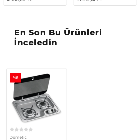
En Son Bu Ürünleri
İnceledin
%8
Sepete Ekle
Dometic