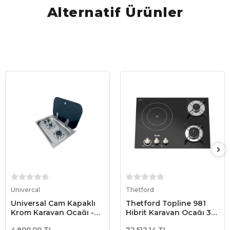
Alternatif Ürünler
Sepete Ekle
Sepete Ekle
Univercal
Thetford
Universal Cam Kapaklı
Thetford Topline 981
Krom Karavan Ocağı -
Hibrit Karavan Ocağı 3
32.5x53 cm
Gözlü (2 Gaz + 1 220V)
4.900,00 TL
72.512,14 TL