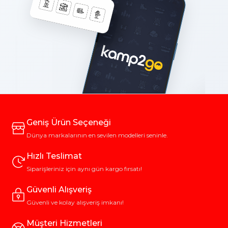
Geniş Ürün Seçeneği
Dünya markalarının en sevilen modelleri seninle.
Hızlı Teslimat
Siparişleriniz için aynı gün kargo fırsatı!
Güvenli Alışveriş
Güvenli ve kolay alışveriş imkanı!
Müşteri Hizmetleri