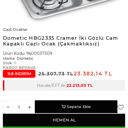
Gazlı Ocaklar
Dometic HBG2335 Cramer İki Gözlü Cam
Kapaklı Gazlı Ocak (Çakmaklıksız)
Ürün Kodu:
9600037309
Marka:
Dometic
Stok:
11
KARGO BEDAVA
23.382,14 TL
25.307,73 TL
%8 İNDİRİM
Havale/EFT ile
22.213,03 TL
Sepete Ekle
HEMEN AL