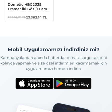
Dometic HBG2335
Cramer İki Gözlü Cam
Kapaklı Gazlı Ocak
25.307,73 TL
23.382,14 TL
(Çakmaklıksız)
Mobil Uygulamamızı İndirdiniz mi?
Kampanyalardan anında haberdar olmak, kargo takibini
kolayca yapmak ve size özel indirimleri kaçırmamak için
uygulamamızı hemen indirin.