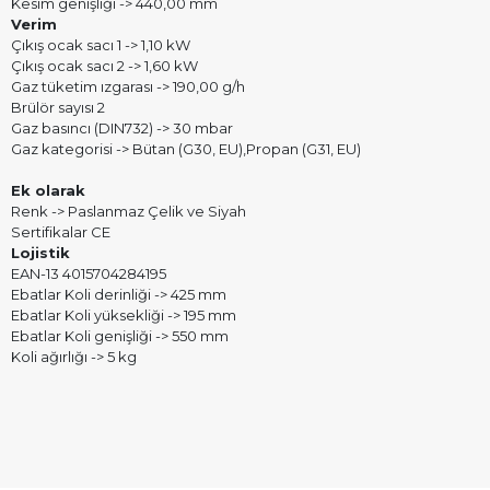
Kesim genişliği -> 440,00 mm
Verim
Çıkış ocak sacı 1 -> 1,10 kW
Çıkış ocak sacı 2 -> 1,60 kW
Gaz tüketim ızgarası -> 190,00 g/h
Brülör sayısı 2
Gaz basıncı (DIN732) -> 30 mbar
Gaz kategorisi -> Bütan (G30, EU),Propan (G31, EU)
Ek olarak
Renk -> Paslanmaz Çelik ve Siyah
Sertifikalar CE
Lojistik
EAN-13 4015704284195
Ebatlar Koli derinliği -> 425 mm
Ebatlar Koli yüksekliği -> 195 mm
Ebatlar Koli genişliği -> 550 mm
Koli ağırlığı -> 5 kg