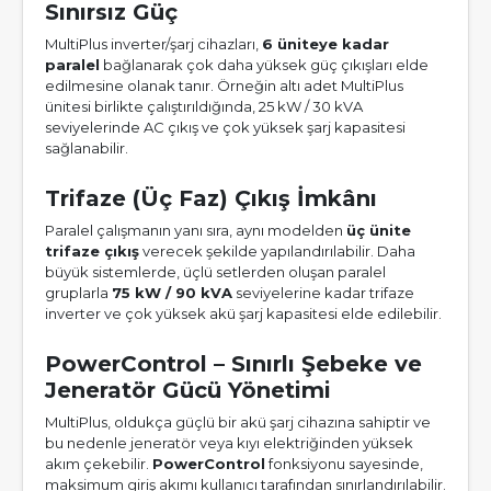
Sınırsız Güç
MultiPlus inverter/şarj cihazları,
6 üniteye kadar
paralel
bağlanarak çok daha yüksek güç çıkışları elde
edilmesine olanak tanır. Örneğin altı adet MultiPlus
ünitesi birlikte çalıştırıldığında, 25 kW / 30 kVA
seviyelerinde AC çıkış ve çok yüksek şarj kapasitesi
sağlanabilir.
Trifaze (Üç Faz) Çıkış İmkânı
Paralel çalışmanın yanı sıra, aynı modelden
üç ünite
trifaze çıkış
verecek şekilde yapılandırılabilir. Daha
büyük sistemlerde, üçlü setlerden oluşan paralel
gruplarla
75 kW / 90 kVA
seviyelerine kadar trifaze
inverter ve çok yüksek akü şarj kapasitesi elde edilebilir.
PowerControl – Sınırlı Şebeke ve
Jeneratör Gücü Yönetimi
MultiPlus, oldukça güçlü bir akü şarj cihazına sahiptir ve
bu nedenle jeneratör veya kıyı elektriğinden yüksek
akım çekebilir.
PowerControl
fonksiyonu sayesinde,
maksimum giriş akımı kullanıcı tarafından sınırlandırılabilir.