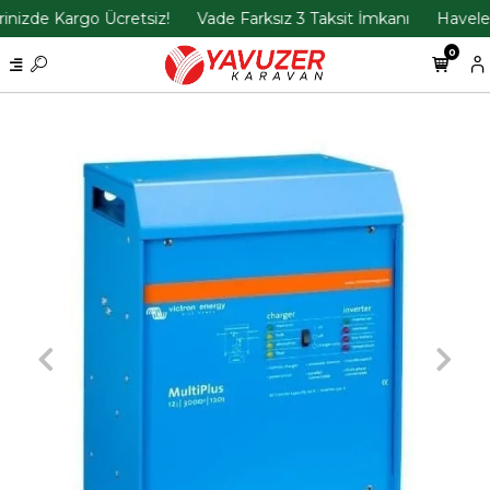
izde Kargo Ücretsiz!
Vade Farksız 3 Taksit İmkanı
Havele İl
0