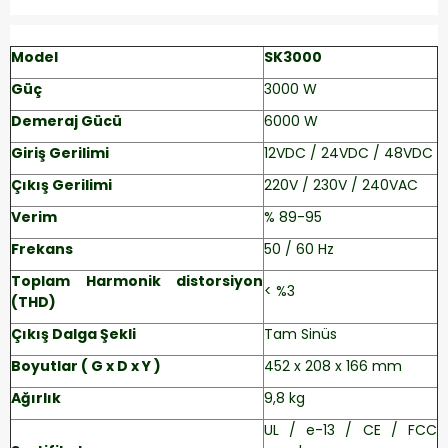
Model
SK3000
Güç
3000 W
Demeraj Gücü
6000 W
Giriş Gerilimi
12VDC / 24VDC / 48VDC
Çıkış Gerilimi
220V / 230V / 240VAC
Verim
% 89-95
Frekans
50 / 60 Hz
Toplam Harmonik distorsiyon
< %3
(THD)
Çıkış Dalga Şekli
Tam Sinüs
Boyutlar ( G x D x Y )
452 x 208 x 166 mm
Ağırlık
9,8 kg
UL / e-13 / CE / FCC