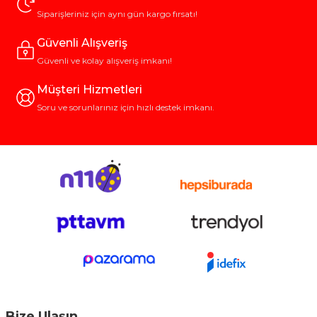
Siparişleriniz için aynı gün kargo fırsatı!
Güvenli Alışveriş
Güvenli ve kolay alışveriş imkanı!
Müşteri Hizmetleri
Soru ve sorunlarınız için hızlı destek imkanı.
Bize Ulaşın