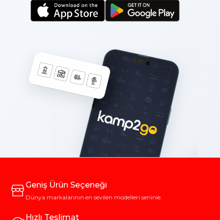
Geniş Ürün Seçeneği
Dünya markalarının en sevilen modelleri seninle.
Hızlı Teslimat