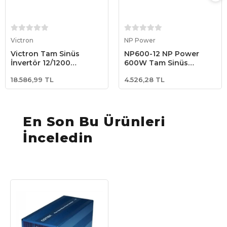
Sepete Ekle
Sepete Ekle
Victron
NP Power
Victron Tam Sinüs
NP600-12 NP Power
İnvertör 12/1200
600W Tam Sinüs
VE.Direct Schuko Pure
İnverter 12V
18.586,99 TL
4.526,28 TL
Sine Wave Inverter
(PIN122121210)
En Son Bu Ürünleri
İnceledin