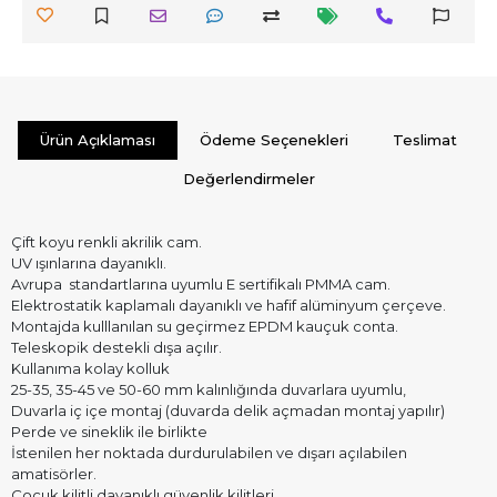
Ürün Açıklaması
Ödeme Seçenekleri
Teslimat
Değerlendirmeler
Çift koyu renkli akrilik cam.
UV ışınlarına dayanıklı.
Avrupa standartlarına uyumlu E sertifikalı PMMA cam.
Elektrostatik kaplamalı dayanıklı ve hafif alüminyum çerçeve.
Montajda kulllanılan su geçirmez EPDM kauçuk conta.
Teleskopik destekli dışa açılır.
Kullanıma kolay kolluk
25-35, 35-45 ve 50-60 mm kalınlığında duvarlara uyumlu,
Duvarla iç içe montaj (duvarda delik açmadan montaj yapılır)
Perde ve sineklik ile birlikte
İstenilen her noktada durdurulabilen ve dışarı açılabilen
amatisörler.
Çocuk kilitli dayanıklı güvenlik kilitleri.