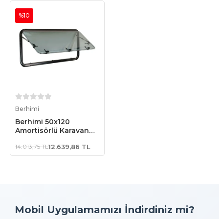
%10
Sepete Ekle
Berhimi
Berhimi 50x120
Amortisörlü Karavan
Penceresi (Sineklikli
14.013,75 TL
12.639,86 TL
Güneşlikli)
Mobil Uygulamamızı İndirdiniz mi?