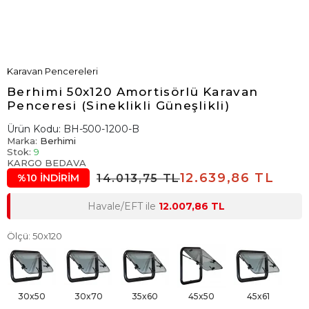
Karavan Pencereleri
Berhimi 50x120 Amortisörlü Karavan
Penceresi (Sineklikli Güneşlikli)
Ürün Kodu:
BH-500-1200-B
Marka:
Berhimi
Stok:
9
KARGO BEDAVA
12.639,86 TL
14.013,75 TL
%10 İNDİRİM
Havale/EFT ile
12.007,86 TL
Ölçü: 50x120
30x50
30x70
35x60
45x50
45x61