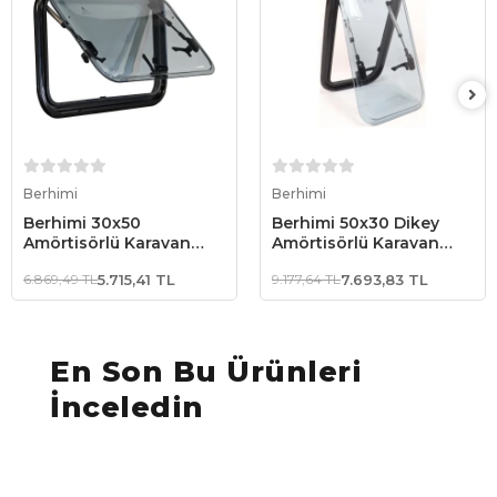
Sepete Ekle
Sepete Ekle
Berhimi
Berhimi
Berhimi 30x50
Berhimi 50x30 Dikey
Amörtisörlü Karavan
Amörtisörlü Karavan
Penceresi (Sineklikli
Penceresi (Sineklikli
6.869,49 TL
5.715,41 TL
9.177,64 TL
7.693,83 TL
Güneşlikli)
Güneşlikli)
En Son Bu Ürünleri
İnceledin