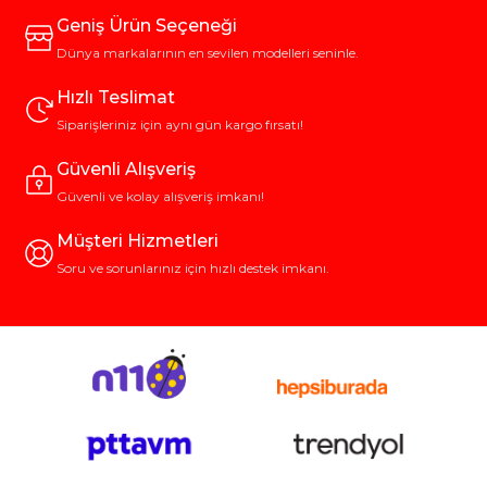
Geniş Ürün Seçeneği
Dünya markalarının en sevilen modelleri seninle.
Hızlı Teslimat
Siparişleriniz için aynı gün kargo fırsatı!
Güvenli Alışveriş
Güvenli ve kolay alışveriş imkanı!
Müşteri Hizmetleri
Soru ve sorunlarınız için hızlı destek imkanı.