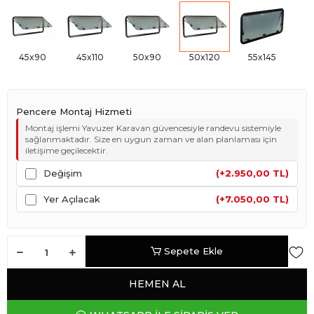
45x90
45x110
50x90
50x120
55x145
Pencere Montaj Hizmeti
Montaj işlemi Yavuzer Karavan güvencesiyle randevu sistemiyle
sağlanmaktadır. Size en uygun zaman ve alan planlaması için
iletişime geçilecektir.
Değişim
(+2.950,00 TL)
Yer Açılacak
(+7.050,00 TL)
Sepete Ekle
HEMEN AL