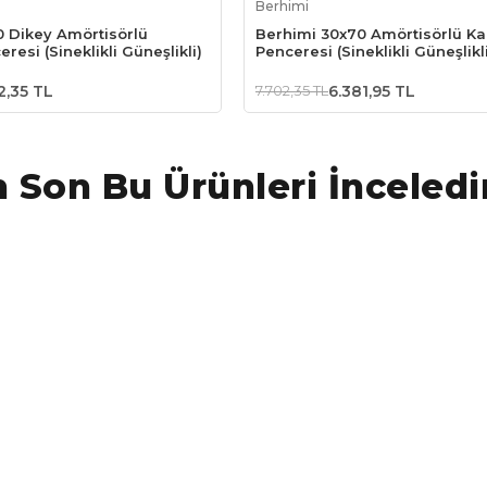
Berhimi
0 Dikey Amörtisörlü
Berhimi 30x70 Amörtisörlü K
resi (Sineklikli Güneşlikli)
Penceresi (Sineklikli Güneşlikl
2,35 TL
7.702,35 TL
6.381,95 TL
 Son Bu Ürünleri İnceledi