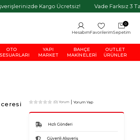
izde Kargo Ücretsiz!
Vade Farksız 3 Taksit İmka
0
Hesabım
Favorilerim
Sepetim
OTO
YAPI
BAHÇE
OUTLET
SESUARLARI
MARKET
MAKINELERI
ÜRÜNLER
Yorum Yap
(0) Yorum
ceresi
Hızlı Gönderi
Güvenli Alışveriş