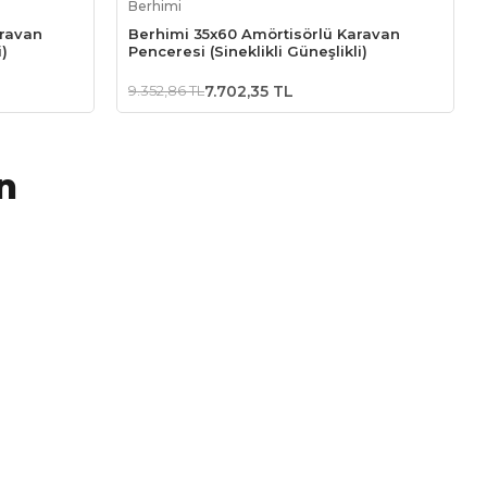
Berhimi
aravan
Berhimi 35x60 Amörtisörlü Karavan
i)
Penceresi (Sineklikli Güneşlikli)
9.352,86 TL
7.702,35 TL
n