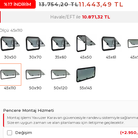
11.443,49 TL
13.754,20 TL
%17 İNDİRİM
Havale/EFT ile
10.871,32 TL
Ölçü: 45x110
30x50
30x70
35x60
45x50
45x61
45x
45x110
50x90
50x120
55x145
Pencere Montaj Hizmeti
Montaj işlemi Yavuzer Karavan güvencesiyle randevu sistemiyle sağlanma
Size en uygun zaman ve alan planlaması için iletişime geçilecektir.
Değişim
(+2.950