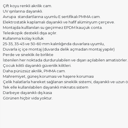
Çift koyu renkli akrilik cam.
UV ışınlarına dayanıklı.
Avrupa standartlarına uyumlu E sertifikalı PMMA cam.
Elektrostatik kaplamalı dayanıklı ve hafif alüminyum çerçeve.
Montajda kulllanılan su geçirmez EPDM kauçuk conta.
Teleskopik destekli dışa açılır.
Kullanıma kolay kolluk
25-35, 35-45 ve 50-60 mm kalınlığında duvarlara uyumlu,
Duvarla iç içe montaj (duvarda delik açmadan montaj yapılır)
Perde ve sineklik ile birlikte
İstenilen her noktada durdurulabilen ve dışarı açılabilen amatisörler.
Çocuk kilitli dayanıklı güvenlik kilitleri.
Daha pürüzsüz akrilik, PMMA cam.
Mahremiyet, güneş koruması ve haşere koruması
Çelik halatlarla hareket sağlanan sineklik sistemi, dayanıklı ve uzun 
Tek elle kullanılabilen dayanıklı mıknatıs sistem
Darbeye dayanıklı dış kasa
Görünen hiçbir vida yoktur.