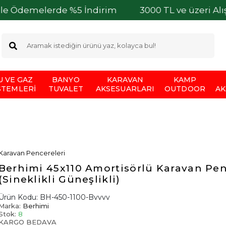
lerde %5 İndirim
3000 TL ve üzeri Alışverişlerin
U VE GAZ
BANYO
KARAVAN
KAMP
STEMLERI
TUVALET
AKSESUARLARI
OUTDOOR
AK
Karavan Pencereleri
Berhimi 45x110 Amortisörlü Karavan Pen
(Sineklikli Güneşlikli)
Ürün Kodu:
BH-450-1100-Bvvvv
Marka:
Berhimi
Stok:
8
KARGO BEDAVA