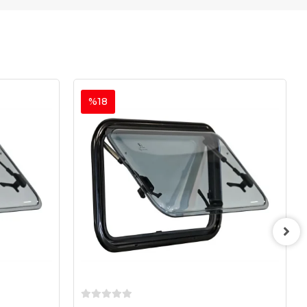
%18
Sepete Ekle