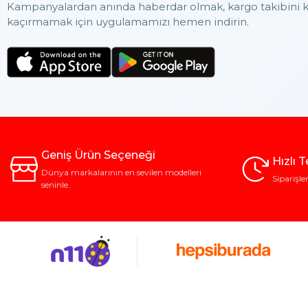
Kampanyalardan anında haberdar olmak, kargo takibini ko
kaçırmamak için uygulamamızı hemen indirin.
Geniş Ürün Seçeneği
Hızlı 
Dünya markalarının en sevilen modelleri
Siparişle
seninle.