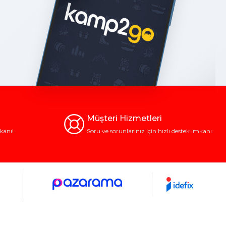
Müşteri Hizmetleri
kanı!
Soru ve sorunlarınız için hızlı destek imkanı.