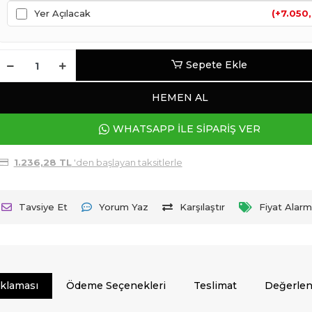
Yer Açılacak
(+7.050
Sepete Ekle
HEMEN AL
WHATSAPP İLE SİPARİŞ VER
1.236,28 TL
'den başlayan taksitlerle
Tavsiye Et
Yorum Yaz
Karşılaştır
Fiyat Alarm
ıklaması
Ödeme Seçenekleri
Teslimat
Değerlen