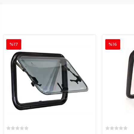
%17
%16
Sepete Ekle