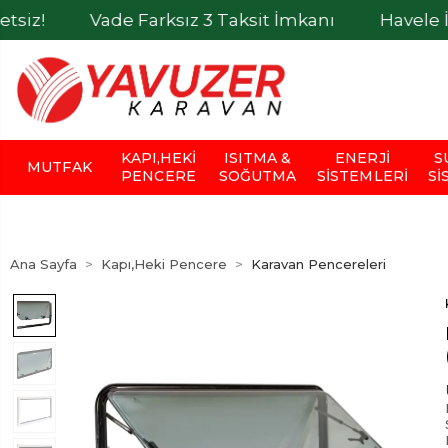
Vade Farksız 3 Taksit İmkanı
Havele İle Ödeme
KAPI,HEKI
ISITMA &
ENERJI
S
MUTFAK
PENCERE
SOĞUTMA
SISTEMLERI
SI
Ana Sayfa
Kapı,Heki Pencere
Karavan Pencereleri