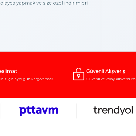
layca yapmak ve size özel indirimleri
Teslimat
Güvenli Alışveriş
riniz için aynı gün kargo fırsatı!
Güvenli ve kolay alışveriş im