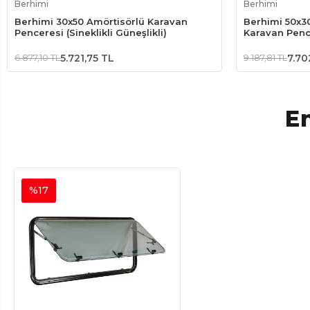
Berhimi
Berhimi
Berhimi 30x50 Amörtisörlü Karavan
Berhimi 50x3
Penceresi (Sineklikli Güneşlikli)
Karavan Pence
6.877,10 TL
5.721,75 TL
9.187,81 TL
7.70
En
%17