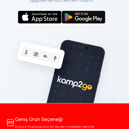
uygulamamızı hemen indirin.
Geniş Ürün Seçeneği
Dünya markalarının en sevilen modelleri seninle.