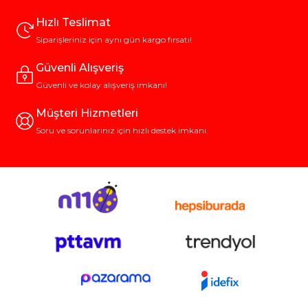
Hızlı Teslimat
Siparişleriniz için aynı gün kargo fırsatı!
Güvenli Alışveriş
Güvenli ve kolay alışveriş imkanı!
Müşteri Hizmetleri
Soru ve sorunlarınız için hızlı destek imkanı.