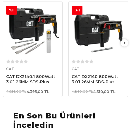
%11
%11
Sepete Ekle
Sepete Ekle
CAT
CAT
CAT DX2140.1 800Watt
CAT DX2140 800Watt
3.0J 26MM SDS-Plus
3.0J 26MM SDS-Plus
Profesyonel Kırıcı/Delici
Profesyonel Kırıcı/Delici
4.956,00 TL
4.395,00 TL
4.860,00 TL
4.310,00 TL
+ 1 Ad Delici 3 Ad Kırıcı
+ 1 Adet Delici Uç
Uç
En Son Bu Ürünleri
İnceledin