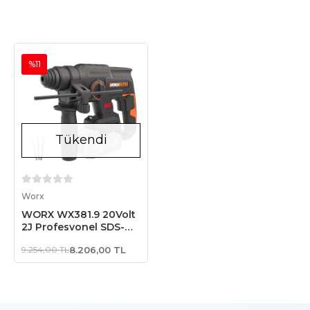
%11
Tükendi
Stokta Yok
Worx
WORX WX381.9 20Volt
2J Profesyonel SDS-
Plus Pnömatik
9.254,00 TL
8.206,00 TL
Kırıcı/Delici + 3 Parça
Delme Ucu (Akü Dahil
Değildir)