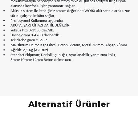
mekanizmasıyla neredeyse sıfır titreşim ve düşük ses seviyesi ile çalışma
alanında konforlu işler yapmanızı sağlar.
•
Aküsüz sistem ile istediğiniz amper değerinde WORX akü satın alarak uzun
süreli çalışma imkânı sağlar,
•
Profesyonel Kullanıma uygundur
•
AKÜ VE ŞARJ CİHAZI DAHİL DEĞİLDİR!
•
Yüksüz hızı 0-1350 dev/dk.
•
Darbe oranı 0-4700 darbe/dk.
•
Tek darbe gücü 2 Joule
•
Maksimum Delme Kapasitesi: Beton: 22mm, Metal: 13mm, Ahşap 28mm
•
Ağırlık: 2,1 Kg (Aküsüz)
•
Standart Ekipman; Derinlik çubuğu, Ayarlanabilir yan tutma kolu,
8mm/10mm/12mm Beton delme ucu.
Alternatif Ürünler