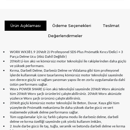
Ürün Açıklaması
Ödeme Seçenekleri
Teslimat
Değerlendirmeler
•
WORX WX381.9 20Volt 2J Profesyonel SDS-Plus Pnömatik Kırıcı/Delici + 3
Parça Delme Ucu (Akü Dahil Değildir)
•
20Volt Li-ion akü ve kömürsüz motor teknolojisi ile rakiplerinden daha güçlü
ve yüksek performans.
•
Kırma, Darbeli Delme, Darbesiz Delme ve Vidalama gibi tüm profesyonel
işlerde kullanmak üzere tasarlanmış kömürsüz motor teknolojisi sayesinde
son derece güçlü ve sağlam şanzıman yapısı ile en zorlu uygulamalarda dahi
üstün performans sağlar.
•
Worx POWER SHARE Li-ion akü teknolojisi sayesinde 20Volt Worx akünüzle
tüm 20Volt Worx şarjlı ürünlerini çalıştırabilirsiniz. 20Volt Worx akünüzle
yüzlerce Worx şarjlı ürününü çalıştırabilirsiniz.
•
20Volt güçlü kömürsüz motor teknolojisi ile Beton, Duvar, Kaya gibi tüm
yüzeylerde Pnömatik mekanizma ile daha yüksek darbe gücü ve sert
malzemede yüksek delme performansı sağlar.
•
Tüm uygulamalar için üç farklı çalışma modu ile darbesiz delme, darbeli
delme ve kırma özelliği sayesinde çok yönlü kullanım imkânı,
•
2 Joule darbe gücü ile taş, tuğla, seramik ve betonda darbeli delme ve kırma