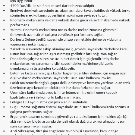
için uygundur.
•
4700 Dar/dk. İle sınıfının en seri darbe hızına sahiptir.
•
Emniyet debriyajı sayesinde uç sıkışmasında ortaya çıkabilecek yüksek torku
sönümleyerek kullanıcı güvenliğini maksimum seviyede tutar.
•
Pnömatik mekanizma ile daha yüksek darbe gücü ve sert malzemede yüksek
performans.
•
Yalıtımlı Pnömatik mekanizma tozun darbe mekanizmasına girmesini
önleyerek uzun süreli çalışma ve yüksek performans sağlar.
•
Darbesiz Delme özelliği sayesinde ahşap ve metalde delme ve vidalama
yapmanıza imkân sağlar.
•
Yüksek mukavemete sahip alüminyum iç gövdesi sayesinde darbelere karşı
üstün koruma sağlarken aşırı ısınmayı geciktirir hızlı soğutma sağlar.
•
Daha fazla çalışma süresi ve uzun alet ömrü için güçlendirilmiş darbe
mekanizması ve şanzıman dişlisi sayesinde kırma/delme gibi zorlu
uygulamaların üstesinden kolaylıkla gelir.
•
Beton ve taşta 22mm çapa kadar bağlantı delikleri delmek için uygun özel
dişli ve darbe mekanizması sayesinde uzun süre kullanım imkânı.
•
Farklı malzemede değişik çapta delik delmeye ve kırmaya yardımcı olan tetik
üzerinden ayarlanabilen elektronik hız daha fazla kontrol sağlar.
•
Uzun süre kullanımda avuç içini terletmeyen, titreşimi emen kauçuk
kaplı tutma yeri ile konforlu kullanım imkânı.
•
Entegre LED aydınlatma çalışma alanını aydınlatır.
•
Güçlü motor soğutma sistemi sayesinde uzun süreli kullanımlarda sorunsuz
çalışma performansı sağlar.
•
Ergonomik tasarım sayesinde güvenli ve rahat kullanım için makine ağırlığı
akü ve motor bloğu arasında dengeli olarak dağıtılarak yorulmadan uzun
süre çalışma imkânı sağlar.
•
Anti-Vibrasyon, titreşim engelleme teknolojisi sayesinde, karşı denge