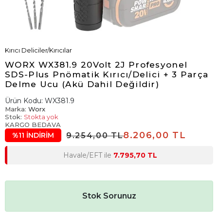
Kırıcı Deliciler/Kırıcılar
WORX WX381.9 20Volt 2J Profesyonel
SDS-Plus Pnömatik Kırıcı/Delici + 3 Parça
Delme Ucu (Akü Dahil Değildir)
Ürün Kodu:
WX381.9
Marka:
Worx
Stok:
Stokta yok
KARGO BEDAVA
8.206,00 TL
9.254,00 TL
%11 İNDİRİM
Havale/EFT ile
7.795,70 TL
Stok Sorunuz