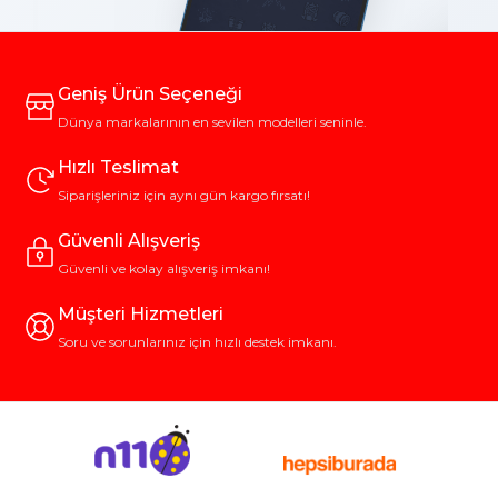
Geniş Ürün Seçeneği
Dünya markalarının en sevilen modelleri seninle.
Hızlı Teslimat
Siparişleriniz için aynı gün kargo fırsatı!
Güvenli Alışveriş
Güvenli ve kolay alışveriş imkanı!
Müşteri Hizmetleri
Soru ve sorunlarınız için hızlı destek imkanı.