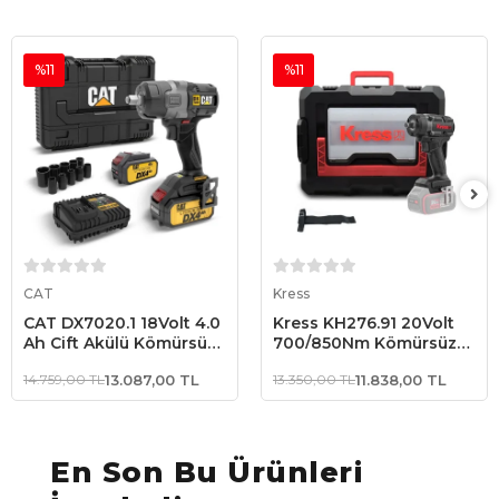
%11
%11
Sepete Ekle
Sepete Ekle
CAT
Kress
CAT DX7020.1 18Volt 4.0
Kress KH276.91 20Volt
Ah Çift Akülü Kömürsüz
700/850Nm Kömürsüz
700/880Nm
Profesyonel Şarjlı
14.759,00 TL
13.087,00 TL
13.350,00 TL
11.838,00 TL
Profesyonel Şarjlı
Somun Sıkma (Akü Dahil
Somun Sıkma + 10 Adet
Değildir)
Lokma Ucu
En Son Bu Ürünleri