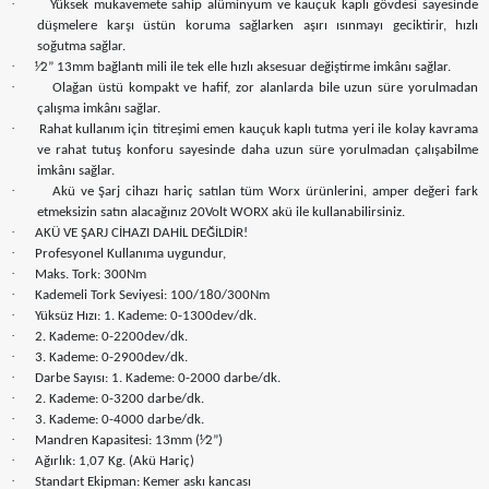
·
Yüksek mukavemete sahip alüminyum ve kauçuk kaplı gövdesi sayesinde
düşmelere karşı üstün koruma sağlarken aşırı ısınmayı geciktirir, hızlı
soğutma sağlar.
·
⅟2” 13mm bağlantı mili ile tek elle hızlı aksesuar değiştirme imkânı sağlar.
·
Olağan üstü kompakt ve hafif, zor alanlarda bile uzun süre yorulmadan
çalışma imkânı sağlar.
·
Rahat kullanım için titreşimi emen kauçuk kaplı tutma yeri ile kolay kavrama
ve rahat tutuş konforu sayesinde daha uzun süre yorulmadan çalışabilme
imkânı sağlar.
·
Akü ve Şarj cihazı hariç satılan tüm Worx ürünlerini, amper değeri fark
etmeksizin satın alacağınız 20Volt WORX akü ile kullanabilirsiniz.
·
AKÜ VE ŞARJ CİHAZI DAHİL DEĞİLDİR!
·
Profesyonel Kullanıma uygundur,
·
Maks. Tork: 300Nm
·
Kademeli Tork Seviyesi: 100/180/300Nm
·
Yüksüz Hızı: 1. Kademe: 0-1300dev/dk.
·
2. Kademe: 0-2200dev/dk.
·
3. Kademe: 0-2900dev/dk.
·
Darbe Sayısı: 1. Kademe: 0-2000 darbe/dk.
·
2. Kademe: 0-3200 darbe/dk.
·
3. Kademe: 0-4000 darbe/dk.
·
Mandren Kapasitesi: 13mm (⅟2”)
·
Ağırlık: 1,07 Kg. (Akü Hariç)
·
Standart Ekipman: Kemer askı kancası