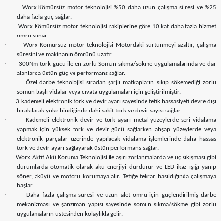
·
Worx Kömürsüz motor teknolojisi %50 daha uzun çalışma süresi ve %25
daha fazla güç sağlar.
·
Worx Kömürsüz motor teknolojisi rakiplerine göre 10 kat daha fazla hizmet
ömrü sunar.
·
Worx Kömürsüz motor teknolojisi Motordaki sürtünmeyi azaltır, çalışma
süresini ve makinanın ömrünü uzatır
·
300Nm tork gücü ile en zorlu Somun sıkma/sökme uygulamalarında ve dar
alanlarda üstün güç ve performans sağlar.
·
Özel darbe teknolojisi sıradan şarjlı matkapların sıkıp sökemediği zorlu
somun başlı vidalar veya cıvata uygulamaları için geliştirilmiştir.
·
3 kademeli elektronik tork ve devir ayarı sayesinde tetik hassasiyeti devre dışı
bırakılarak yüke bindiğinde dahi sabit tork ve devir sayısı sağlar.
·
Kademeli elektronik devir ve tork ayarı metal yüzeylerde seri vidalama
yapmak için yüksek tork ve devir gücü sağlarken ahşap yüzeylerde veya
elektronik parçalar üzerinde yapılacak vidalama işlemlerinde daha hassas
tork ve devir ayarı sağlayarak üstün performans sağlar.
·
Worx Aktif Akü Koruma Teknolojisi ile aşırı zorlanmalarda ve uç sıkışması gibi
durumlarda otomatik olarak akü enerjiyi durdurur ve LED ikaz ışığı yanıp
söner, aküyü ve motoru korumaya alır. Tetiğe tekrar basıldığında çalışmaya
başlar.
·
Daha fazla çalışma süresi ve uzun alet ömrü için güçlendirilmiş darbe
mekanizması ve şanzıman yapısı sayesinde somun sıkma/sökme gibi zorlu
uygulamaların üstesinden kolaylıkla gelir.