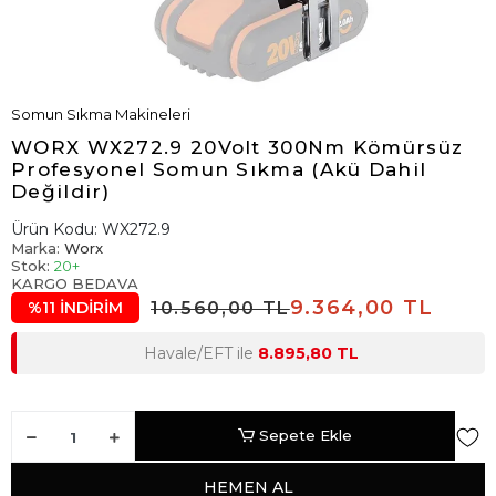
Somun Sıkma Makineleri
WORX WX272.9 20Volt 300Nm Kömürsüz
Profesyonel Somun Sıkma (Akü Dahil
Değildir)
Ürün Kodu:
WX272.9
Marka:
Worx
Stok:
20+
KARGO BEDAVA
9.364,00 TL
10.560,00 TL
%11 İNDİRİM
Havale/EFT ile
8.895,80 TL
Sepete Ekle
HEMEN AL