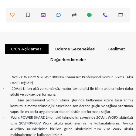
Ürün Açıklaması
Ödeme Seçenekleri
Teslimat
Değerlendirmeler
·
WORX WX272.9 20Volt 300Nm Kömürsüz Profesyonel Somun Sıkma (Akü
Dahil Değildir)
·
20Volt Li-ion akü ve kömürsüz motor teknolojisi ile tüm rakiplerinden daha
güçlü ve yüksek performans.
·
Tüm profesyonel Somun Sıkma işlerinde kullanmak üzere tasarlanmış
kömürsüz motor teknolojisi sayesinde son derece güçlü ve sağlam şanzıman
yapısı ile en zorlu uygulamalarda dahi üstün performans sağlar.
·
Worx POWER SHARE Li-ion akü teknolojisi sayesinde 20Volt WORX akünüzü
tüm 20V/40V/80V Worx akülü makineleriniz ile kullanabilirsiniz. Ayrıca
40V/80V ürünlerinizle birlikte gelen akülerinizi tüm 20V Worx akülü
makinalarınız ile kullanabilirsiniz.