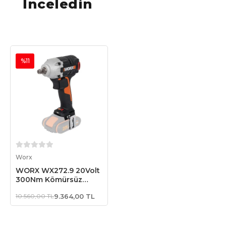
İnceledin
%11
Sepete Ekle
Worx
WORX WX272.9 20Volt
300Nm Kömürsüz
Profesyonel Somun
10.560,00 TL
9.364,00 TL
Sıkma (Akü Dahil
Değildir)