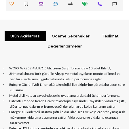
Ürün Açıklaması
Ödeme Seçenekleri
Teslimat
Değerlendirmeler
·
WORX WX252 4Volt/1.5Ah. Li-ion Şarjlı Tornavida + 10 adet Bits Uç
·
3Nm maksimum Tork gücü ile Ahşap ve metal eşyaların monte edilmesi ve
her türlü vidalama uygulamalarında üstün performans sağlar.
·
Entegre Güçlü 4Volt Li-ion akü teknolojisi ile rakiplerine göre daha uzun süre
kullanım.
·
Metal dişli kutusu sayesinde zorlu uygulamalarda dahi üstün performans.
·
Patentli Xtended Reach Driver teknolojisi sayesinde uzayabilen vidalama şaftı,
diğer tornavidaların erişemeyeceği dar alanlarda kolay kullanım sağlar.
·
Entegre 10 kademeli uzatma şaftı ile dar alanlarda ve köşelere sıfır yanaşarak
mükemmel vidalama yapmanızı sağlar. Vida başına ve vidalama ucunuza
zarar vermez.
·
Entegre LED lamba sayesinde karanlık ve dar alanlarda kolaylıkla vidalama