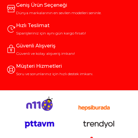
Geniş Ürün Seçeneği
Dünya markalarının en sevilen modelleri seninle.
Hızlı Teslimat
Siparişleriniz için aynı gün kargo fırsatı!
Güvenli Alışveriş
Güvenli ve kolay alışveriş imkanı!
Müşteri Hizmetleri
Soru ve sorunlarınız için hızlı destek imkanı.