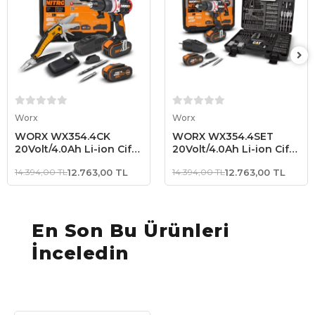
Sepete Ekle
Sepete Ekle
Worx
Worx
WORX WX354.4CK
WORX WX354.4SET
20Volt/4.0Ah Li-ion Çift
20Volt/4.0Ah Li-ion Çift
Akülü Kömürsüz
Akülü Kömürsüz
14.394,00 TL
12.763,00 TL
14.394,00 TL
12.763,00 TL
Profesyonel Şarjlı
Profesyonel Şarjlı
Darbeli Matkap +
Darbeli Matkap +
DA980045 9 Çok
DA01903 201 Parça
Fonksiyonlu 27CM Çelik
Delme/Vidalama Uç Seti
Kamp Çakısı
En Son Bu Ürünleri
İnceledin