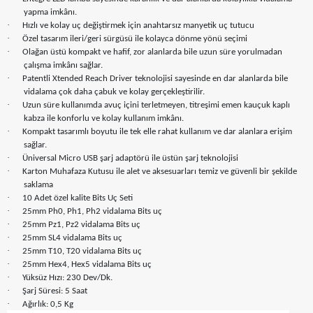
yapma imkânı.
·
Hızlı ve kolay uç değiştirmek için anahtarsız manyetik uç tutucu
·
Özel tasarım ileri/geri sürgüsü ile kolayca dönme yönü seçimi
·
Olağan üstü kompakt ve hafif, zor alanlarda bile uzun süre yorulmadan
çalışma imkânı sağlar.
·
Patentli Xtended Reach Driver teknolojisi sayesinde en dar alanlarda bile
vidalama çok daha çabuk ve kolay gerçekleştirilir.
·
Uzun süre kullanımda avuç içini terletmeyen, titreşimi emen kauçuk kaplı
kabza ile konforlu ve kolay kullanım imkânı.
·
Kompakt tasarımlı boyutu ile tek elle rahat kullanım ve dar alanlara erişim
sağlar.
·
Üniversal Micro USB şarj adaptörü ile üstün şarj teknolojisi
·
Karton Muhafaza Kutusu ile alet ve aksesuarları temiz ve güvenli bir şekilde
saklama
·
10 Adet özel kalite Bits Uç Seti
·
25mm Ph0, Ph1, Ph2 vidalama Bits uç
·
25mm Pz1, Pz2 vidalama Bits uç
·
25mm SL4 vidalama Bits uç
·
25mm T10, T20 vidalama Bits uç
·
25mm Hex4, Hex5 vidalama Bits uç
·
Yüksüz Hızı: 230 Dev/Dk.
·
Şarj Süresi: 5 Saat
·
Ağırlık: 0,5 Kg