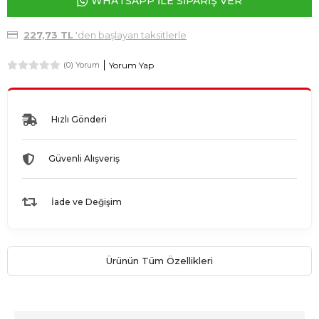
WHATSAPP İLE SİPARİŞ VER
227,73 TL
'den başlayan taksitlerle
Yorum Yap
(0) Yorum
Hızlı Gönderi
Güvenli Alışveriş
İade ve Değişim
Ürünün Tüm Özellikleri