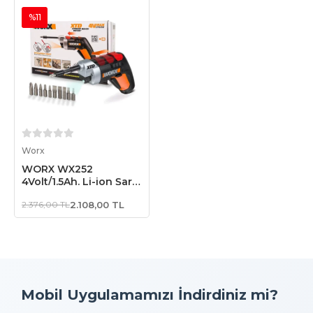
%11
Sepete Ekle
Worx
WORX WX252
4Volt/1.5Ah. Li-ion Şarjlı
Tornavida + 10 adet
2.376,00 TL
2.108,00 TL
Bits Uç
Mobil Uygulamamızı İndirdiniz mi?