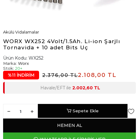
Akülü Vidalamalar
WORX WX252 4Volt/1.5Ah. Li-ion Şarjlı
Tornavida + 10 adet Bits Uç
Ürün Kodu:
WX252
Marka:
Worx
Stok:
20+
2.108,00 TL
2.376,00 TL
%11 İNDİRİM
Havale/EFT ile
2.002,60 TL
Sepete Ekle
HEMEN AL