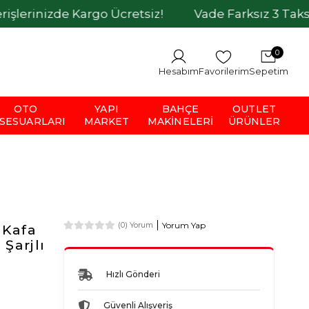
cretsiz!
Vade Farksız 3 Taksit İmkanı
Havel
0
Hesabım
Favorilerim
Sepetim
OTO
YAPI
BAHÇE
OUTLET
SESUARLARI
MARKET
MAKINELERI
ÜRÜNLER
Yorum Yap
(0) Yorum
 Kafa
Şarjlı
Hızlı Gönderi
Güvenli Alışveriş