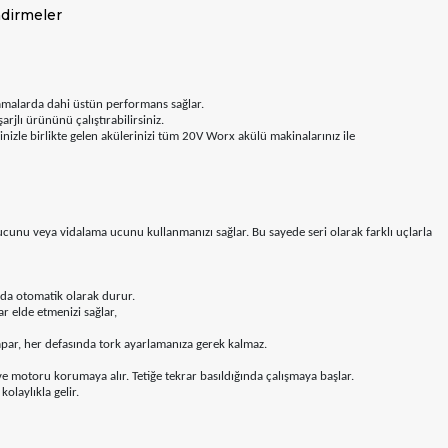
dirmeler
lamalarda dahi üstün performans sağlar.
jlı ürününü çalıştırabilirsiniz.
le birlikte gelen akülerinizi tüm 20V Worx akülü makinalarınız ile
ucunu veya vidalama ucunu kullanmanızı sağlar. Bu sayede seri olarak farklı uçlarla
da otomatik olarak durur.
 elde etmenizi sağlar,
par, her defasında tork ayarlamanıza gerek kalmaz.
e motoru korumaya alır. Tetiğe tekrar basıldığında çalışmaya başlar.
olaylıkla gelir.