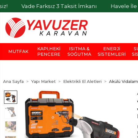
 3 Taksit İmkanı
Havele İle Ödemelerde %5 İnd
KAPI,HEKI
ISITMA &
ENERJI
S
MUTFAK
PENCERE
SOĞUTMA
SISTEMLERI
SI
Ana Sayfa
Yapı Market
Elektrikli El Aletleri
Akülü Vidalam