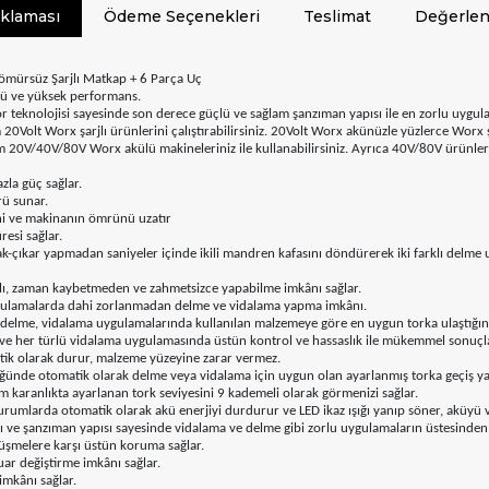
ıklaması
Ödeme Seçenekleri
Teslimat
Değerlen
mürsüz Şarjlı Matkap + 6 Parça Uç
çlü ve yüksek performans.
 teknolojisi sayesinde son derece güçlü ve sağlam şanzıman yapısı ile en zorlu uygu
lt Worx şarjlı ürünlerini çalıştırabilirsiniz. 20Volt Worx akünüzle yüzlerce Worx şar
/40V/80V Worx akülü makineleriniz ile kullanabilirsiniz. Ayrıca 40V/80V ürünleriniz
la güç sağlar.
rü sunar.
ni ve makinanın ömrünü uzatır
esi sağlar.
ak-çıkar yapmadan saniyeler içinde ikili mandren kafasını döndürerek iki farklı delme 
zlı, zaman kaybetmeden ve zahmetsizce yapabilme imkânı sağlar.
gulamalarda dahi zorlanmadan delme ve vidalama yapma imkânı.
 delme, vidalama uygulamalarında kullanılan malzemeye göre en uygun torka ulaştığın
ve her türlü vidalama uygulamasında üstün kontrol ve hassaslık ile mükemmel sonuçlar
ik olarak durur, malzeme yüzeyine zarar vermez.
ünde otomatik olarak delme veya vidalama için uygun olan ayarlanmış torka geçiş ya
aranlıkta ayarlanan tork seviyesini 9 kademeli olarak görmenizi sağlar.
urumlarda otomatik olarak akü enerjiyi durdurur ve LED ikaz ışığı yanıp söner, aküyü v
ı ve şanzıman yapısı sayesinde vidalama ve delme gibi zorlu uygulamaların üstesinden k
şmelere karşı üstün koruma sağlar.
uar değiştirme imkânı sağlar.
imkânı sağlar.