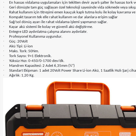
·
En hassas vidalama uygulamaları için tekitten devir ayarlı şalter ile hassas tork 
·
Geri dönüşte tam güç sağlayan özel teknoloji sayesinde vida sökmede veya sıkı
·
Rahat kullanım için titreşimi emen kauçuk kaplı tutma kolu ile kolay kavrama ve
·
Kompakt tasarım tek elle rahat kullanım ve dar alanlara erişim sağlar
·
Sağ/sol dönüş ayarı ile rahat vidalama işlemi yapmanızı sağlar.
·
Kayar akü sistemi ile kolay ve güvenli akü değiştirme.
·
Entegre LED aydınlatma çalışma alanını aydınlatır.
·
Profesyonel Kullanıma uygundur.
·
Güç: 20Volt
·
Akü Tipi: Li-ion
·
Maks. Tork: 50Nm.
·
Tork Sayısı: 9+1 Elektronik.
·
Yüksüz Hızı: 0-450/0-1700 dev/dk.
·
Mandren Kapasitesi: 2 Adet 6,35mm (¼”)
·
Standart Ekipman: 1 adet 20Volt Power Share Li-ion Akü, 1 Saatlik Hızlı Şarj c
·
Ağırlık: 1,20 Kg.