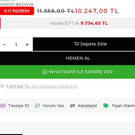
KARGO BEDAVA
10.247,00 TL
11.556,00 TL
%11 İNDİRİM
Havale/EFT ile
9.734,65 TL
Sepete Ekle
HEMEN AL
WHATSAPP İLE SİPARİŞ VER
1.107,02 TL
'den başlayan taksitlerle
Tavsiye Et
Yorum Yaz
Karşılaştır
Fiyat Alarm