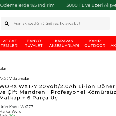
irim
3000 TL ve üzeri Alışverişlerinizde Kargo Ü
U VE GAZ
BANYO
KARAVAN
KAMP
STEMLERI
TUVALET
AKSESUARLARI
OUTDOOR
AK
alar
Akülü Vidalamalar
WORX WX177 20Volt/2.0Ah Li-ion Döner
ve Çift Mandrenli Profesyonel Kömürsüz 
Matkap + 6 Parça Uç
Ürün Kodu:
WX177
Marka:
Worx
Stok:
20+