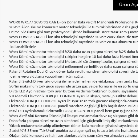
Ürün Aç
·
WORX WX177 20Volt/2.0Ah Li-ion Döner Kafa ve Çift Mandrenli Profesyonel Kö
·
20Volt Li-ion akü ve kömürsüz motor teknolojisi ile tüm rakiplerinden daha gü
·
Delme, Vidalama gibi tüm profesyonel işlerde kullanmak üzere tasarlanmış motor
·
Worx POWER SHARE Li-ion akü teknolojisi sayesinde 20Volt Worx akünüzle tüm 20Vo
·
Worx POWER SHARE Li-ion akü teknolojisi sayesinde 20Volt WORX akünüzü tüm 20V
kullanabilirsiniz.
·
Worx Kömürsüz motor teknolojisi %50 daha uzun çalışma süresi ve %25 daha faz
·
Worx Kömürsüz motor teknolojisi rakiplerine göre 10 kat daha fazla hizmet öm
·
Worx Kömürsüz motor teknolojisi Motordaki sürtünmeyi azaltır, çalışma süresi
·
Worx Kömürsüz motor teknolojisi mükemmel verimlilik ve daha uzun çalışma sür
·
Patentli Rotating Dual Chuck döner kafa ve çift mandren teknolojisi sayesinde t
delme veya vidalama yapabilme imkânı sağlar.
·
Patentli SwitchDriver teknolojisi ile hem delme hem de vidalamayı aynı anda hı
·
50Nm maksimum tork gücü sayesinde üstün güç ve performans ile en zorlu uy
·
Dijital LED Aydınlatmalı tork ayar butonu ve delme fonksiyon butonu sayesinde
·
9 Kademeli Elektronik TORQUE CONTROL ayarı ile ahşap, metal, plastikte delme 
·
Elektronik TORQUE CONTROL ayarı ile ayarlanan tork gücüne ulaştığında otomat
·
Elektronik TORQUE CONTROL paneli mandren değişikliği için başlık döndürüldüğ
·
Mavi LED aydınlatmalı Elektronik TORQUE CONTROL paneli hem gün ışığında hem k
·
Worx Aktif Akü Koruma Teknolojisi ile aşırı zorlanmalarda ve uç sıkışması gibi d
·
Daha fazla çalışma süresi ve uzun alet ömrü için güçlendirilmiş dişli mekanizmas
·
Yüksek mukavemete sahip alüminyum döner kafa mandren gövdesi sayesinde dü
·
2 adet ¼”6,35mm ‘Tak-Unut’ anahtarsız altıgen şaft uç tutucu tek elle hızlı akses
·
Olağan üstü kompakt ve hafif, zor alanlarda bile uzun süre yorulmadan çalışma 