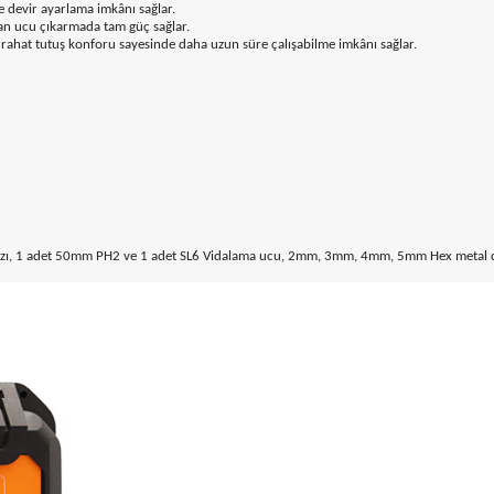
ve devir ayarlama imkânı sağlar.
şan ucu çıkarmada tam güç sağlar.
 rahat tutuş konforu sayesinde daha uzun süre çalışabilme imkânı sağlar.
ihazı, 1 adet 50mm PH2 ve 1 adet SL6 Vidalama ucu, 2mm, 3mm, 4mm, 5mm Hex metal delm