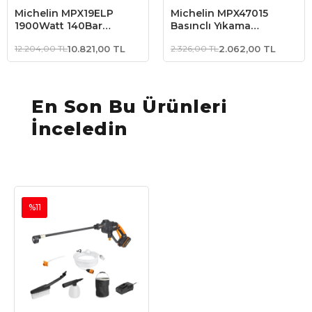
Michelin MPX19ELP
Michelin MPX47015
1900Watt 140Bar
Basınçlı Yıkama
Profesyonel Basınçlı
Makinesi Tabancası İçin
12.204,00 TL
10.821,00 TL
2.326,00 TL
2.062,00 TL
Yıkama Makinesi +
Pirinç Alaşımlı Mızrak ve
Zemin/Araç Yıkama
Döner Su Püskürtme
Fırçası
Başlığı
En Son Bu Ürünleri
İnceledin
%11