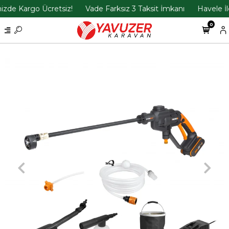
 Kargo Ücretsiz!
Vade Farksız 3 Taksit İmkanı
Havele İle Öd
0