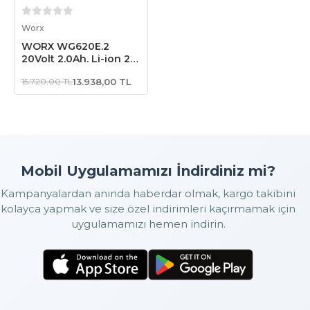
Sepete Ekle
Worx
WORX WG620E.2
20Volt 2.0Ah. Li-ion 24
Bar Basınçlı Yıkama
15.720,00 TL
13.938,00 TL
Tabancası + 4 Parça
Yıkama Seti
Mobil Uygulamamızı İndirdiniz mi?
Kampanyalardan anında haberdar olmak, kargo takibini
kolayca yapmak ve size özel indirimleri kaçırmamak için
uygulamamızı hemen indirin.