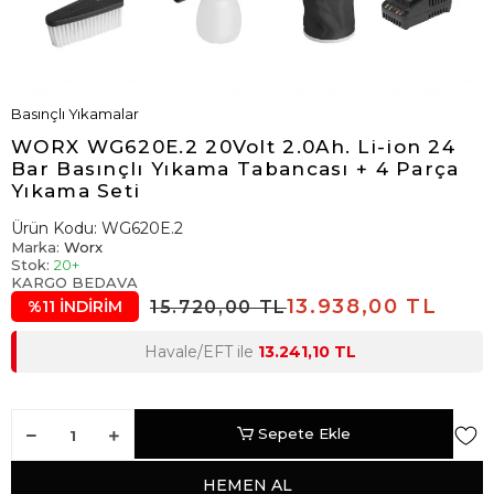
Basınçlı Yıkamalar
WORX WG620E.2 20Volt 2.0Ah. Li-ion 24
Bar Basınçlı Yıkama Tabancası + 4 Parça
Yıkama Seti
Ürün Kodu:
WG620E.2
Marka:
Worx
Stok:
20+
KARGO BEDAVA
13.938,00 TL
15.720,00 TL
%11 İNDİRİM
Havale/EFT ile
13.241,10 TL
Sepete Ekle
HEMEN AL