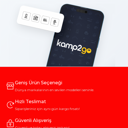
Geniş Ürün Seçeneği
Dünya markalarının en sevilen modelleri seninle.
Hızlı Teslimat
Siparişleriniz için aynı gün kargo fırsatı!
Güvenli Alışveriş
Güvenli ve kolay alışveriş imkanı!