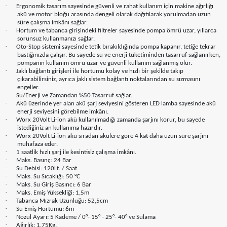
·
Ergonomik tasarım sayesinde güvenli ve rahat kullanım için makine ağırlığı
akü ve motor bloğu arasında dengeli olarak dağıtılarak yorulmadan uzun
süre çalışma imkânı sağlar.
·
Hortum ve tabanca girişindeki filtreler sayesinde pompa ömrü uzar, yıllarca
sorunsuz kullanmanızı sağlar.
·
Oto-Stop sistemi sayesinde tetik bırakıldığında pompa kapanır, tetiğe tekrar
bastığınızda çalışır. Bu sayede su ve enerji tüketiminden tasarruf sağlanırken,
pompanın kullanım ömrü uzar ve güvenli kullanım sağlanmış olur.
·
Jaklı bağlantı girişleri ile hortumu kolay ve hızlı bir şekilde takıp
çıkarabilirsiniz, ayrıca jaklı sistem bağlantı noktalarından su sızmasını
engeller.
·
Su/Enerji ve Zamandan %50 Tasarruf sağlar.
·
Akü üzerinde yer alan akü şarj seviyesini gösteren LED lamba sayesinde akü
enerji seviyesini görebilme imkânı.
·
Worx 20Volt Li-ion akü kullanılmadığı zamanda şarjını korur, bu sayede
istediğiniz an kullanıma hazırdır.
·
Worx 20Volt Li-ion akü sıradan akülere göre 4 kat daha uzun süre şarjını
muhafaza eder.
·
1 saatlik hızlı şarj ile kesintisiz çalışma imkânı.
·
Maks. Basınç: 24 Bar
·
Su Debisi: 120Lt. / Saat
·
Maks. Su Sıcaklığı: 50 °C
·
Maks. Su Giriş Basıncı: 6 Bar
·
Maks. Emiş Yüksekliği: 1,5m
·
Tabanca Mızrak Uzunluğu: 52,5cm
·
Su Emiş Hortumu: 6m
·
Nozul Ayarı: 5 Kademe / 0°- 15° - 25°- 40° ve Sulama
·
Ağırlık: 1,75Kg.