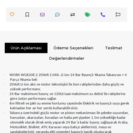
Ürün Açıklaması
Ödeme Seçenekleri
Teslimat
Değerlendirmeler
·
WORX WG620E.2 20Volt 2.0Ah. Li-ion 24 Bar Basınçlı Yıkama Tabancası + 4
Parça Yıkama Seti
·
20Volt Li-ion akü ve motor teknolojisi ile tüm rakiplerinden daha güçlü ve
yüksek performans.
·
24 Bar maksimum basınç ve 120Lt/saat maksimum su debisi ile rakiplerine
göre üstün performans sağlar.
·
6m filtreli ve jaklı su emme hortumu sayesinde Elektrik ve basınçlı suya gerek
kalmadan her an her yerde kullanabilirsiniz.
·
Tabanca üzerindeki güçlü motor ve piston mekanizması ile şebeke suyundan,
havuzdan, akarsudan, kovadan ve hatta pet şişeden 1,5m yüksekliğe kadar
otomatik olarak direk emiş yaparak 24 Bar’a kadar basınç sağlayarak Araba,
Motosiklet, Bisiklet, ATV, Karavan veya bahçe aletlerinizi, masa ve
sandalyelerinizi, veranda gibi yüzeyleri basınçlı tazyik oluşturarak