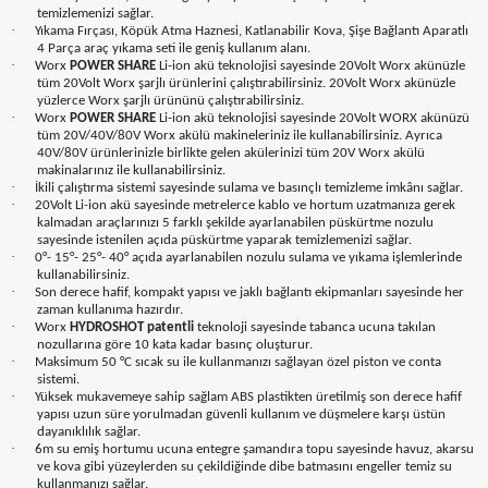
temizlemenizi sağlar.
·
Yıkama Fırçası, Köpük Atma Haznesi, Katlanabilir Kova, Şişe Bağlantı Aparatlı
4 Parça araç yıkama seti ile geniş kullanım alanı.
·
Worx
POWER SHARE
Li-ion akü teknolojisi sayesinde 20Volt Worx akünüzle
tüm 20Volt Worx şarjlı ürünlerini çalıştırabilirsiniz. 20Volt Worx akünüzle
yüzlerce Worx şarjlı ürününü çalıştırabilirsiniz.
·
Worx
POWER SHARE
Li-ion akü teknolojisi sayesinde 20Volt WORX akünüzü
tüm 20V/40V/80V Worx akülü makineleriniz ile kullanabilirsiniz. Ayrıca
40V/80V ürünlerinizle birlikte gelen akülerinizi tüm 20V Worx akülü
makinalarınız ile kullanabilirsiniz.
·
İkili çalıştırma sistemi sayesinde sulama ve basınçlı temizleme imkânı sağlar.
·
20Volt Li-ion akü sayesinde metrelerce kablo ve hortum uzatmanıza gerek
kalmadan araçlarınızı 5 farklı şekilde ayarlanabilen püskürtme nozulu
sayesinde istenilen açıda püskürtme yaparak temizlemenizi sağlar.
·
0°- 15°- 25°- 40° açıda ayarlanabilen nozulu sulama ve yıkama işlemlerinde
kullanabilirsiniz.
·
Son derece hafif, kompakt yapısı ve jaklı bağlantı ekipmanları sayesinde her
zaman kullanıma hazırdır.
·
Worx
HYDROSHOT patentli
teknoloji sayesinde tabanca ucuna takılan
nozullarına göre 10 kata kadar basınç oluşturur.
·
Maksimum 50 °C sıcak su ile kullanmanızı sağlayan özel piston ve conta
sistemi.
·
Yüksek mukavemeye sahip sağlam ABS plastikten üretilmiş son derece hafif
yapısı uzun süre yorulmadan güvenli kullanım ve düşmelere karşı üstün
dayanıklılık sağlar.
·
6m su emiş hortumu ucuna entegre şamandıra topu sayesinde havuz, akarsu
ve kova gibi yüzeylerden su çekildiğinde dibe batmasını engeller temiz su
kullanmanızı sağlar.