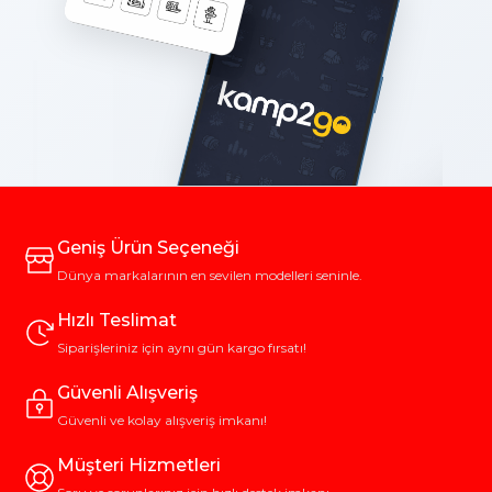
Geniş Ürün Seçeneği
Dünya markalarının en sevilen modelleri seninle.
Hızlı Teslimat
Siparişleriniz için aynı gün kargo fırsatı!
Güvenli Alışveriş
Güvenli ve kolay alışveriş imkanı!
Müşteri Hizmetleri