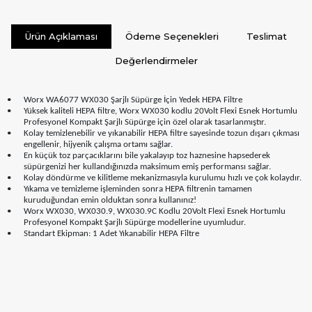
Ürün Açıklaması
Ödeme Seçenekleri
Teslimat
Değerlendirmeler
•
Worx WA6077 WX030 Şarjlı Süpürge İçin Yedek HEPA Filtre
•
Yüksek kaliteli HEPA filtre, Worx WX030 kodlu 20Volt Flexi Esnek Hortumlu
Profesyonel Kompakt Şarjlı Süpürge için özel olarak tasarlanmıştır.
•
Kolay temizlenebilir ve yıkanabilir HEPA filtre sayesinde tozun dışarı çıkması
engellenir, hijyenik çalışma ortamı sağlar.
•
En küçük toz parçacıklarını bile yakalayıp toz haznesine hapsederek
süpürgenizi her kullandığınızda maksimum emiş performansı sağlar.
•
Kolay döndürme ve kilitleme mekanizmasıyla kurulumu hızlı ve çok kolaydır.
•
Yıkama ve temizleme işleminden sonra HEPA filtrenin tamamen
kuruduğundan emin olduktan sonra kullanınız!
•
Worx WX030, WX030.9, WX030.9C Kodlu 20Volt Flexi Esnek Hortumlu
Profesyonel Kompakt Şarjlı Süpürge modellerine uyumludur.
•
Standart Ekipman: 1 Adet Yıkanabilir HEPA Filtre