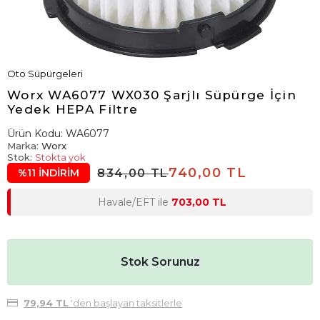
Oto Süpürgeleri
Worx WA6077 WX030 Şarjlı Süpürge İçin
Yedek HEPA Filtre
Ürün Kodu:
WA6077
Marka:
Worx
Stok:
Stokta yok
740,00 TL
834,00 TL
%11 İNDİRİM
Havale/EFT ile
703,00 TL
Stok Sorunuz
79,94 TL
'den başlayan taksitlerle