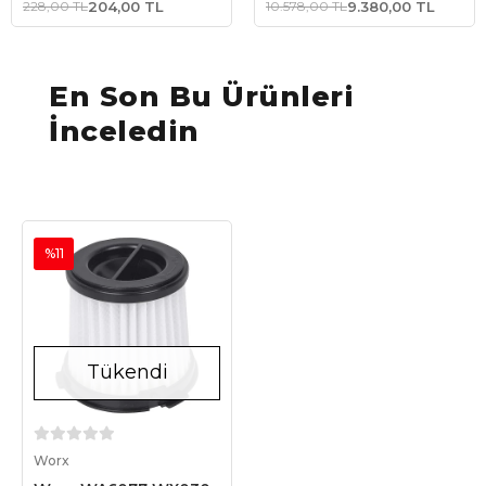
228,00 TL
204,00 TL
10.578,00 TL
9.380,00 TL
Filtre
Islak/Kuru Süpürge &
Üfleme (Akü Dahil
Değildir)
En Son Bu Ürünleri
İnceledin
%11
Tükendi
Stokta Yok
Worx