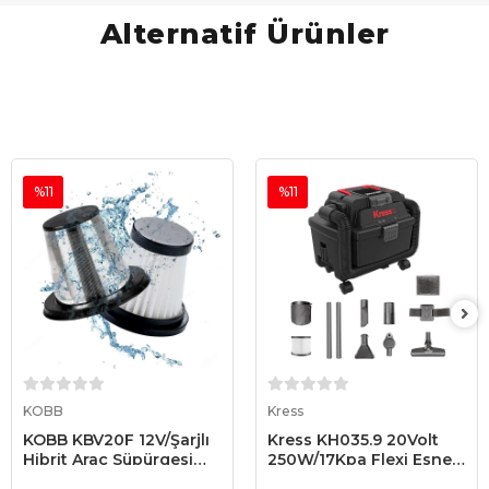
Alternatif Ürünler
%11
%11
Sepete Ekle
Sepete Ekle
KOBB
Kress
KOBB KBV20F 12V/Şarjlı
Kress KH035.9 20Volt
Hibrit Araç Süpürgesi
250W/17Kpa Flexi Esnek
İçin Yedek HEPA+Çelik
Hortumlu Şarjlı