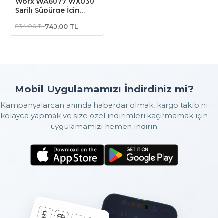
Worx WA6077 WX030
Şarjlı Süpürge İçin
Yedek HEPA Filtre
834,00 TL
740,00 TL
Mobil Uygulamamızı İndirdiniz mi?
Kampanyalardan anında haberdar olmak, kargo takibini
kolayca yapmak ve size özel indirimleri kaçırmamak için
uygulamamızı hemen indirin.