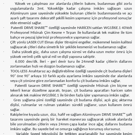
·
Yüksek ve çalışılması zor alanlarda çitlerin bakımı, budanması gibi zorlu
uygulamalarda 3mt. Yüksekliğe kadar çalışma imkânı sağlayan uzun
Alüminyum şase sayesinde yüksekte bulunan çitlerin budanmasında ve açı
ayarlı şaft tasarımı dekoratif şekilli kesim yapmanız için profesyonel sonuçlar
elde etmenizi sağlar.
·
Patentli DRIVE SHARE™ özelliği sayesinde HARİCEN satılan WG186E.1 40Volt
Profesyonel Misinalı Çim Kesme + Tırpan ile kullanılarak tek makine ile tüm
bahçe ve peyzaj işlerinizi profesyonelce yapmanızı sağlar.
·
Çift yönlü LASER CUT Elmas dişler titreşimi engeller, mükemmel kesim kalitesi
sağlayarak çitleri daha simetrik bir şekilde kesmenizi ve budamanızı sağlar.
·
Daha yüksek güç, daha uzun çalışma süresi ve daha uzun motor ömrü için
yüksek verimli çelik spiral mil ve dişli yapısına sahiptir.
·
6.000 dev/dk. İleri – geri devir turu ile 24mmØ kadar çitlerin dallarını
zorlanmadan hızlı ve düzgün budamanızı sağlar.
·
TOOL-LESS Anahtarsız açı değiştirebilme özelliği sayesinde çit budama dişleri
90˚ öne 90˚ arkaya 10 farklı açıda ayarlama imkânı sayesinde dar alanlarda
veya çit yönüne göre zorlanmadan konforlu çit budama imkânı sağlar.
·
Patentli tasarım DRIVE SHARE™ özelliği sayesinde Misinalı çim biçme ve
tekerli kenar düzeltme aparatı, tırpan, çit budama aparatları haricen satın
alınarak tek makine WG186E.1 ile birden fazla işler yapmanıza imkân sağlar.
·
Gres yağlama pimi özelliği sayesinde çit budama dişlisi, açılı güç aktarma
dişlisi, rulmanlar ve rulman yatakları sürekli yağlanır, uzun kullanım ömrü
sağlar.
·
Rakiplerine kıyasla uzun, düz, hafif ve sağlam Alüminyum DRIVE SHARE™ şaft
tasarımı sayesinde geniş bir hareket manevrası sağlayarak yüksek alanlarda
bile yorulmadan çitlerin veya 24mm çapa kadar ince ağaç dallarını budama
imkânı sağlar. Bu sayede bel ve omurga sağlığınızı korumuş olursunuz.
·
Variable Speed teknolojisi ile tetikten ayarlanabilir hız sayesinde kesim