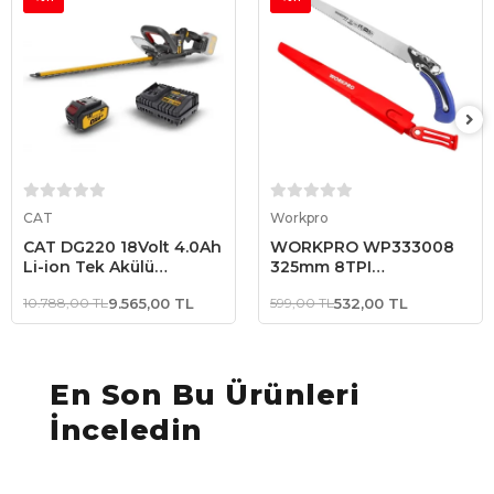
Sepete Ekle
Sepete Ekle
CAT
Workpro
CAT DG220 18Volt 4.0Ah
WORKPRO WP333008
Li-ion Tek Akülü
325mm 8TPI
Kömürsüz 61CM
Profesyonel Ağaç
10.788,00 TL
9.565,00 TL
599,00 TL
532,00 TL
Profesyonel Çit Budama
Budama Testeresi
En Son Bu Ürünleri
İnceledin