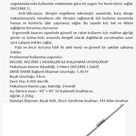
uygulamalarında kullanılan malzemeye göre en uygun hız kontrolünü sağlar
(WG186E.1)
·
Anti-Vibrasyon, titreşim engelleme teknolojisi sayesinde, karşı denge
mekanizmasıyla neredeyse sıfır titreşim sağlayarak dal budama esnasında
hassas ve konforlu işler yapmanızı sağlar. Bu sayede kol, bel ve eklem
sağlığınızı korumuş olursunuz.
·
Ergonomik tasarım sayesinde güvenli ve rahat kullanım için makine ağırlığı
gövde ve tutma kolu arasında dengeli olarak dağıtılarak yorulmadan uzun
süre çalışma imkânı sağlar.
·
Pala ve zincir koruma kılıfı ile aleti temiz ve güvenli bir şekilde saklama
imkânı.
·
Profesyonel Kullanıma uygundur.
·
WG186, WG186E.1 MODELLERİ İLE KULLANIMA UYUMLUDUR!
·
Maksimum Kesme Yüksekliği: 3 Metre (WG186E.1 Dahil)
·
DRIVE SHARE Bağlantı Ekipman Uzunluğu: 1,40 M
·
Bıçak Uzunluğu: 43cm
·
Devir Hızı: 6.000 dev/dk.
·
Maksimum Kesme çapı, Kalınlığı: 24mmØ
·
Açı Derece Ayarı: -90˚ + 90˚ 10 Kademeli Anahtarsız.
·
Ağırlık: 2,25Kg.
·
Standart Ekipman: Bıçak Kılıfı, Zincir Gerdirme Anahtarı, M4 Allen Anahtar.