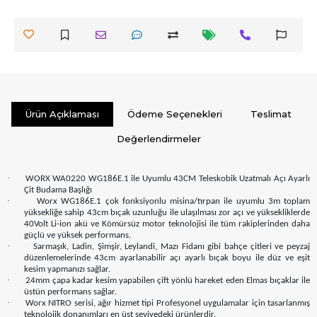
Ürün Açıklaması
Ödeme Seçenekleri
Teslimat
Değerlendirmeler
·
WORX WA0220 WG186E.1 ile Uyumlu 43CM Teleskobik Uzatmalı Açı Ayarlı
Çit Budama Başlığı
·
Worx WG186E.1 çok fonksiyonlu misina/tırpan ile uyumlu 3m toplam
yüksekliğe sahip 43cm bıçak uzunluğu ile ulaşılması zor açı ve yüksekliklerde
40Volt Li-ion akü ve Kömürsüz motor teknolojisi ile tüm rakiplerinden daha
güçlü ve yüksek performans.
·
Sarmaşık, Ladin, Şimşir, Leylandi, Mazı Fidanı gibi bahçe çitleri ve peyzaj
düzenlemelerinde 43cm ayarlanabilir açı ayarlı bıçak boyu ile düz ve eşit
kesim yapmanızı sağlar.
·
24mm çapa kadar kesim yapabilen çift yönlü hareket eden Elmas bıçaklar ile
üstün performans sağlar.
·
Worx NITRO serisi, ağır hizmet tipi Profesyonel uygulamalar için tasarlanmış
teknolojik donanımları en üst seviyedeki ürünlerdir.