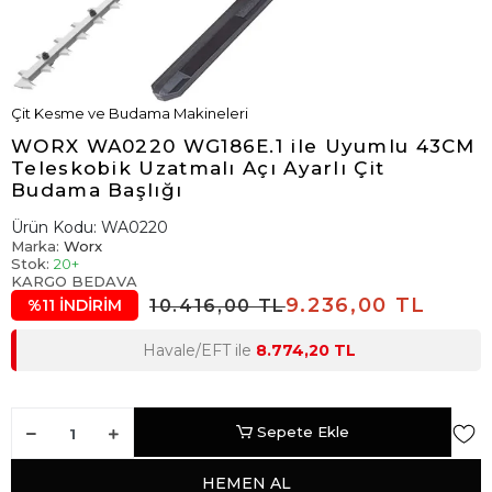
Çit Kesme ve Budama Makineleri
WORX WA0220 WG186E.1 ile Uyumlu 43CM
Teleskobik Uzatmalı Açı Ayarlı Çit
Budama Başlığı
Ürün Kodu:
WA0220
Marka:
Worx
Stok:
20+
KARGO BEDAVA
9.236,00 TL
10.416,00 TL
%11 İNDİRİM
Havale/EFT ile
8.774,20 TL
Sepete Ekle
HEMEN AL