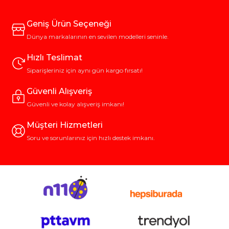
Geniş Ürün Seçeneği
Dünya markalarının en sevilen modelleri seninle.
Hızlı Teslimat
Siparişleriniz için aynı gün kargo fırsatı!
Güvenli Alışveriş
Güvenli ve kolay alışveriş imkanı!
Müşteri Hizmetleri
Soru ve sorunlarınız için hızlı destek imkanı.