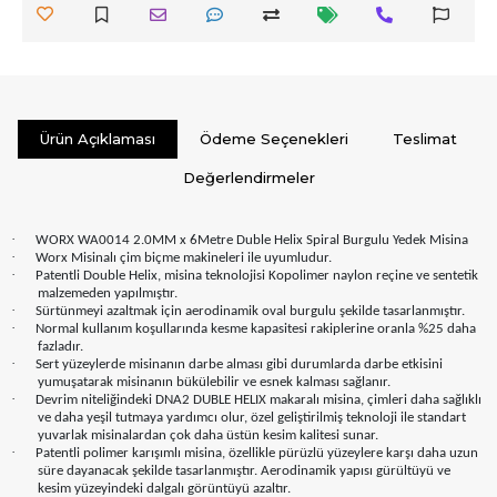
Ürün Açıklaması
Ödeme Seçenekleri
Teslimat
Değerlendirmeler
·
WORX WA0014 2.0MM x 6Metre Duble Helix Spiral Burgulu Yedek Misina
·
Worx Misinalı çim biçme makineleri ile uyumludur.
·
Patentli Double Helix, misina teknolojisi Kopolimer naylon reçine ve sentetik
malzemeden yapılmıştır.
·
Sürtünmeyi azaltmak için aerodinamik oval burgulu şekilde tasarlanmıştır.
·
Normal kullanım koşullarında kesme kapasitesi rakiplerine oranla %25 daha
fazladır.
·
Sert yüzeylerde misinanın darbe alması gibi durumlarda darbe etkisini
yumuşatarak misinanın bükülebilir ve esnek kalması sağlanır.
·
Devrim niteliğindeki DNA2 DUBLE HELIX makaralı misina, çimleri daha sağlıklı
ve daha yeşil tutmaya yardımcı olur, özel geliştirilmiş teknoloji ile standart
yuvarlak misinalardan çok daha üstün kesim kalitesi sunar.
·
Patentli polimer karışımlı misina, özellikle pürüzlü yüzeylere karşı daha uzun
süre dayanacak şekilde tasarlanmıştır. Aerodinamik yapısı gürültüyü ve
kesim yüzeyindeki dalgalı görüntüyü azaltır.