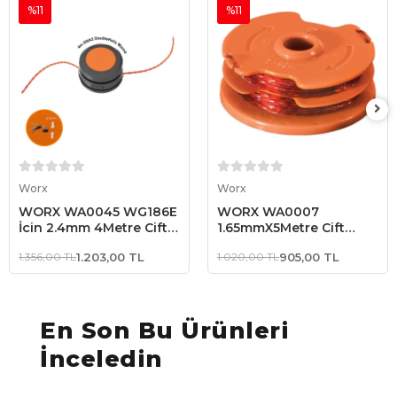
%11
%11
Sepete Ekle
Sepete Ekle
Worx
Worx
WORX WA0045 WG186E
WORX WA0007
İçin 2.4mm 4Metre Çift
1.65mmX5Metre Çift
Çıkışlı Duble Helix Spiral
Çıkışlı Duble Helix Spiral
1.356,00 TL
1.203,00 TL
1.020,00 TL
905,00 TL
Burgulu Yedek Misina
Burgulu Yedek Misina
En Son Bu Ürünleri
İnceledin