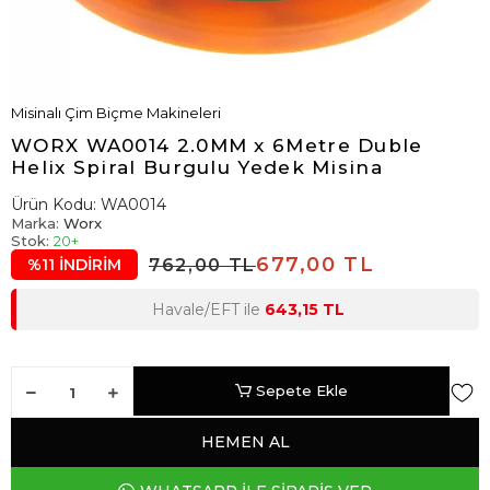
Misinalı Çim Biçme Makineleri
WORX WA0014 2.0MM x 6Metre Duble
Helix Spiral Burgulu Yedek Misina
Ürün Kodu:
WA0014
Marka:
Worx
Stok:
20+
677,00 TL
762,00 TL
%11 İNDİRİM
Havale/EFT ile
643,15 TL
Sepete Ekle
HEMEN AL