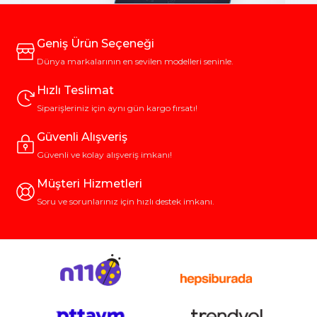
Geniş Ürün Seçeneği
Dünya markalarının en sevilen modelleri seninle.
Hızlı Teslimat
Siparişleriniz için aynı gün kargo fırsatı!
Güvenli Alışveriş
Güvenli ve kolay alışveriş imkanı!
Müşteri Hizmetleri
Soru ve sorunlarınız için hızlı destek imkanı.