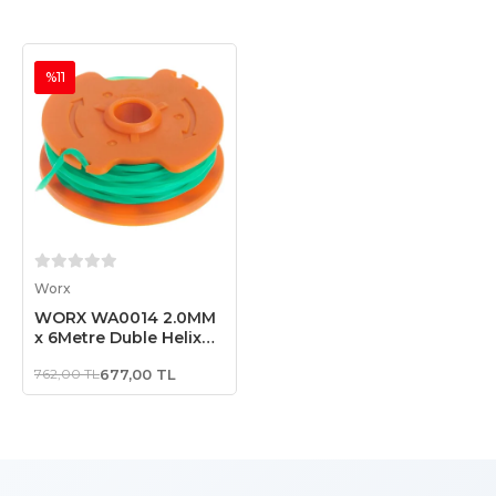
%11
Sepete Ekle
Worx
WORX WA0014 2.0MM
x 6Metre Duble Helix
Spiral Burgulu Yedek
762,00 TL
677,00 TL
Misina