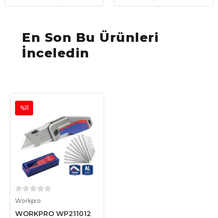
En Son Bu Ürünleri
İnceledin
%11
Sepete Ekle
Workpro
WORKPRO WP211012