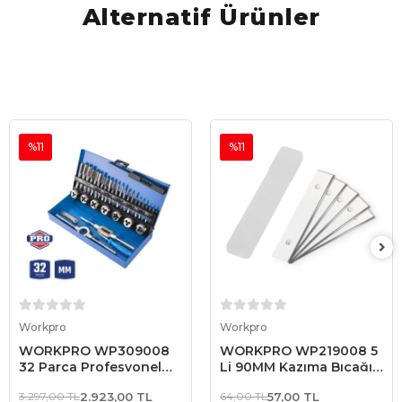
Alternatif Ürünler
%11
%11
Sepete Ekle
Sepete Ekle
Workpro
Workpro
WORKPRO WP309008
WORKPRO WP219008 5
32 Parça Profesyonel
Li 90MM Kazıma Bıçağı
Metrik Kılavuz ve Pafta
Yedeği
3.297,00 TL
2.923,00 TL
64,00 TL
57,00 TL
Takımı Diş Açma Seti