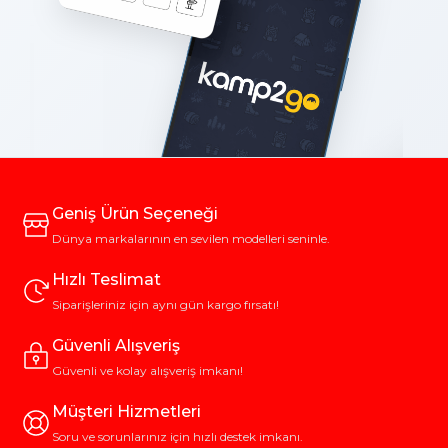
Geniş Ürün Seçeneği
Dünya markalarının en sevilen modelleri seninle.
Hızlı Teslimat
Siparişleriniz için aynı gün kargo fırsatı!
Güvenli Alışveriş
Güvenli ve kolay alışveriş imkanı!
Müşteri Hizmetleri
Soru ve sorunlarınız için hızlı destek imkanı.