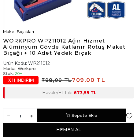
Maket Bıçakları
WORKPRO WP211012 Ağır Hizmet
Alüminyum Gövde Katlanır Rötuş Maket
Bıçağı + 10 Adet Yedek Bıçak
Ürün Kodu:
WP211012
Marka:
Workpro
Stok:
20+
709,00 TL
798,00 TL
%11 İNDİRİM
Havale/EFT ile
673,55 TL
Sepete Ekle
HEMEN AL