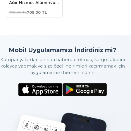
Ağır Hizmet Alüminyum
Gövde Katlanır Rötuş
798,00 TL
709,00 TL
Maket Bıçağı + 10 Adet
Yedek Bıçak
Mobil Uygulamamızı İndirdiniz mi?
Kampanyalardan anında haberdar olmak, kargo takibini
kolayca yapmak ve size özel indirimleri kaçırmamak için
uygulamamızı hemen indirin.