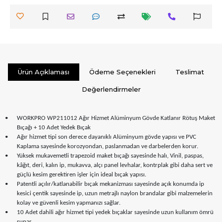
Ürün Açıklaması
Ödeme Seçenekleri
Teslimat
Değerlendirmeler
•
WORKPRO WP211012 Ağır Hizmet Alüminyum Gövde Katlanır Rötuş Maket
Bıçağı + 10 Adet Yedek Bıçak
•
Ağır hizmet tipi son derece dayanıklı Alüminyum gövde yapısı ve PVC
Kaplama sayesinde korozyondan, paslanmadan ve darbelerden korur.
•
Yüksek mukavemetli trapezoid maket bıçağı sayesinde halı, Vinil, paspas,
kâğıt, deri, kalın ip, mukavva, alçı panel levhalar, kontrplak gibi daha sert ve
güçlü kesim gerektiren işler için ideal bıçak yapısı.
•
Patentli açılır/katlanabilir bıçak mekanizması sayesinde açık konumda ip
kesici çentik sayesinde ip, uzun metrajlı naylon brandalar gibi malzemelerin
kolay ve güvenli kesim yapmanızı sağlar.
•
10 Adet dahili ağır hizmet tipi yedek bıçaklar sayesinde uzun kullanım ömrü
sunar.