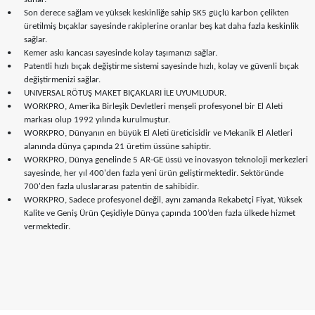
•
Son derece sağlam ve yüksek keskinliğe sahip SK5 güçlü karbon çelikten
üretilmiş bıçaklar sayesinde rakiplerine oranlar beş kat daha fazla keskinlik
sağlar.
•
Kemer askı kancası sayesinde kolay taşımanızı sağlar.
•
Patentli hızlı bıçak değiştirme sistemi sayesinde hızlı, kolay ve güvenli bıçak
değiştirmenizi sağlar.
•
UNIVERSAL RÖTUŞ MAKET BIÇAKLARI İLE UYUMLUDUR.
•
WORKPRO, Amerika Birleşik Devletleri menşeli profesyonel bir El Aleti
markası olup 1992 yılında kurulmuştur.
•
WORKPRO, Dünyanın en büyük El Aleti üreticisidir ve Mekanik El Aletleri
alanında dünya çapında 21 üretim üssüne sahiptir.
•
WORKPRO, Dünya genelinde 5 AR-GE üssü ve inovasyon teknoloji merkezleri
sayesinde, her yıl 400'den fazla yeni ürün geliştirmektedir. Sektöründe
700'den fazla uluslararası patentin de sahibidir.
•
WORKPRO, Sadece profesyonel değil, aynı zamanda Rekabetçi Fiyat, Yüksek
Kalite ve Geniş Ürün Çeşidiyle Dünya çapında 100’den fazla ülkede hizmet
vermektedir.