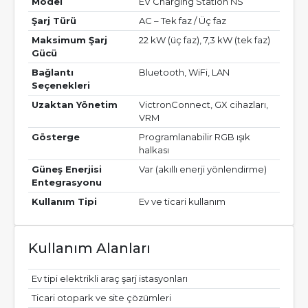
Model
EV Charging Station NS
Şarj Türü
AC – Tek faz / Üç faz
Maksimum Şarj
22 kW (üç faz), 7,3 kW (tek faz)
Gücü
Bağlantı
Bluetooth, WiFi, LAN
Seçenekleri
Uzaktan Yönetim
VictronConnect, GX cihazları,
VRM
Gösterge
Programlanabilir RGB ışık
halkası
Güneş Enerjisi
Var (akıllı enerji yönlendirme)
Entegrasyonu
Kullanım Tipi
Ev ve ticari kullanım
Kullanım Alanları
Ev tipi elektrikli araç şarj istasyonları
Ticari otopark ve site çözümleri