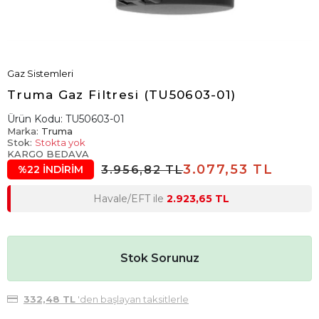
Gaz Sistemleri
Truma Gaz Filtresi (TU50603-01)
Ürün Kodu:
TU50603-01
Marka:
Truma
Stok:
Stokta yok
KARGO BEDAVA
3.077,53 TL
3.956,82 TL
%22 İNDİRİM
Havale/EFT ile
2.923,65 TL
Stok Sorunuz
332,48 TL
'den başlayan taksitlerle