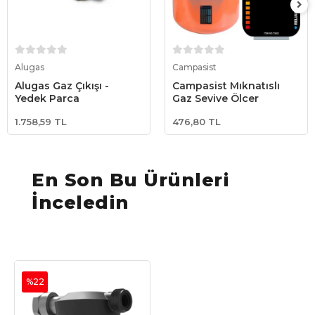
Sepete Ekle
Sepete Ekle
Alugas
Campasist
Alugas Gaz Çıkışı -
Campasist Mıknatıslı
Yedek Parça
Gaz Seviye Ölçer
1.758,59 TL
476,80 TL
En Son Bu Ürünleri
İnceledin
%22