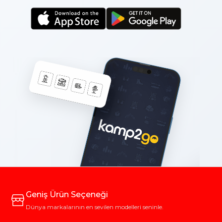
Geniş Ürün Seçeneği
Dünya markalarının en sevilen modelleri seninle.