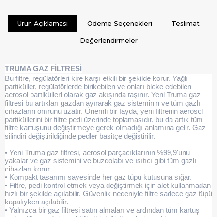
Ürün Açıklaması
Ödeme Seçenekleri
Teslimat
Değerlendirmeler
TRUMA GAZ FİLTRESİ
Bu filtre, regülatörleri kire karşı etkili bir şekilde korur. Yağlı
partiküller, regülatörlerde birikebilen ve onları bloke edebilen
aerosol partikülleri olarak gaz akışında taşınır. Yeni Truma gaz
filtresi bu artıkları gazdan ayırarak gaz sisteminin ve tüm gazlı
cihazların ömrünü uzatır. Önemli bir fayda, yeni filtrenin aerosol
partiküllerini bir filtre pedi üzerinde toplamasıdır, bu da artık tüm
filtre kartuşunu değiştirmeye gerek olmadığı anlamına gelir. Gaz
silindiri değiştirildiğinde pedler basitçe değiştirilir.
• Yeni Truma gaz filtresi, aerosol parçacıklarının %99,9'unu
yakalar ve gaz sistemini ve buzdolabı ve ısıtıcı gibi tüm gazlı
cihazları korur.
• Kompakt tasarımı sayesinde her gaz tüpü kutusuna sığar.
• Filtre, pedi kontrol etmek veya değiştirmek için alet kullanmadan
hızlı bir şekilde açılabilir. Güvenlik nedeniyle filtre sadece gaz tüpü
kapalıyken açılabilir.
• Yalnızca bir gaz filtresi satın almaları ve ardından tüm kartuş