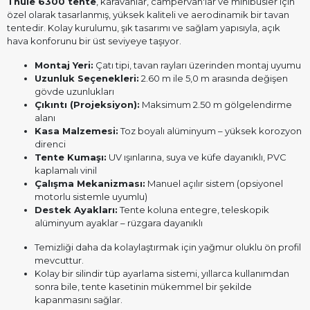
Thule 6300 tente
, karavanlar, campervan'lar ve minibüsler için
özel olarak tasarlanmış, yüksek kaliteli ve aerodinamik bir tavan
tentedir. Kolay kurulumu, şık tasarımı ve sağlam yapısıyla, açık
hava konforunu bir üst seviyeye taşıyor.
Montaj Yeri:
Çatı tipi, tavan rayları üzerinden montaj uyumu
Uzunluk Seçenekleri:
2.60 m ile 5,0 m arasında değişen
gövde uzunlukları
Çıkıntı (Projeksiyon):
Maksimum 2.50 m gölgelendirme
alanı
Kasa Malzemesi:
Toz boyalı alüminyum – yüksek korozyon
direnci
Tente Kumaşı:
UV ışınlarına, suya ve küfe dayanıklı, PVC
kaplamalı vinil
Çalışma Mekanizması:
Manuel açılır sistem (opsiyonel
motorlu sistemle uyumlu)
Destek Ayakları:
Tente koluna entegre, teleskopik
alüminyum ayaklar – rüzgara dayanıklı
Temizliği daha da kolaylaştırmak için yağmur oluklu ön profil
mevcuttur.
Kolay bir silindir tüp ayarlama sistemi, yıllarca kullanımdan
sonra bile, tente kasetinin mükemmel bir şekilde
kapanmasını sağlar.