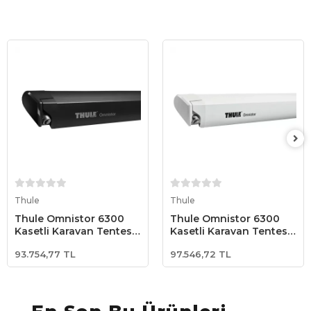
Sepete Ekle
Sepete Ekle
Thule
Thule
Thule Omnistor 6300
Thule Omnistor 6300
Kasetli Karavan Tentesi
Kasetli Karavan Tentesi
Tavan Montajlı
Tavan Montajlı
93.754,77 TL
97.546,72 TL
4.50x2.50 - Siyah
4.50x2.50 - Beyaz