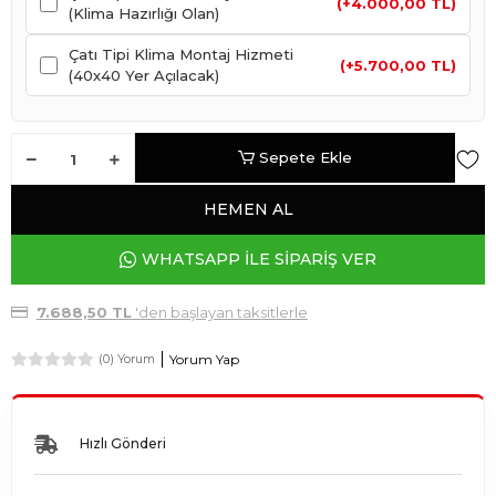
(+4.000,00 TL)
(Klima Hazırlığı Olan)
Çatı Tipi Klima Montaj Hizmeti
(+5.700,00 TL)
(40x40 Yer Açılacak)
Sepete Ekle
HEMEN AL
WHATSAPP İLE SİPARİŞ VER
7.688,50 TL
'den başlayan taksitlerle
Yorum Yap
(0) Yorum
Hızlı Gönderi