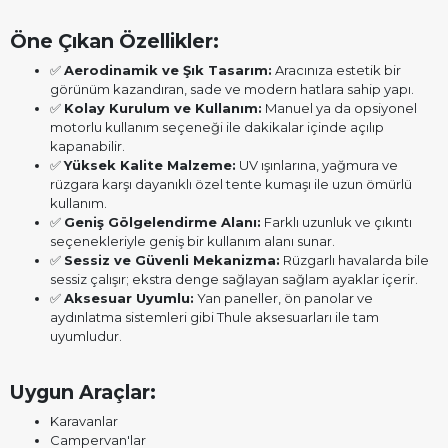
Öne Çıkan Özellikler:
✅
Aerodinamik ve Şık Tasarım:
Aracınıza estetik bir
görünüm kazandıran, sade ve modern hatlara sahip yapı.
✅
Kolay Kurulum ve Kullanım:
Manuel ya da opsiyonel
motorlu kullanım seçeneği ile dakikalar içinde açılıp
kapanabilir.
✅
Yüksek Kalite Malzeme:
UV ışınlarına, yağmura ve
rüzgara karşı dayanıklı özel tente kumaşı ile uzun ömürlü
kullanım.
✅
Geniş Gölgelendirme Alanı:
Farklı uzunluk ve çıkıntı
seçenekleriyle geniş bir kullanım alanı sunar.
✅
Sessiz ve Güvenli Mekanizma:
Rüzgarlı havalarda bile
sessiz çalışır; ekstra denge sağlayan sağlam ayaklar içerir.
✅
Aksesuar Uyumlu:
Yan paneller, ön panolar ve
aydınlatma sistemleri gibi Thule aksesuarları ile tam
uyumludur.
Uygun Araçlar:
Karavanlar
Campervan'lar