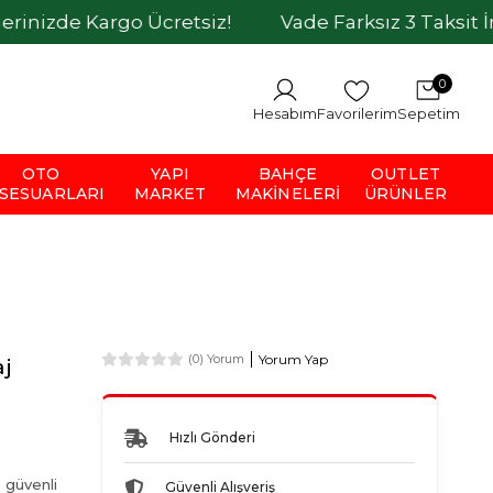
argo Ücretsiz!
Vade Farksız 3 Taksit İmkanı
0
Hesabım
Favorilerim
Sepetim
OTO
YAPI
BAHÇE
OUTLET
SESUARLARI
MARKET
MAKINELERI
ÜRÜNLER
Yorum Yap
(0) Yorum
aj
Hızlı Gönderi
 güvenli
Güvenli Alışveriş