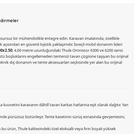
dirmeler
ursuz bir mühendislikle entegre edin. Karavan imalatında, özellikle
ısından en güvenli lojistik yaklaşımdır. İsveçli mobil donanım lideri
0x2.50
; 4.00 metre uzunluğundaki Thule Omnistor 6300 ve 6200 serisi
stü boşluklarını engellemeden tentenizi tavan çizgisine taşıyan bu orijinal
eknik dış donanım ve tente aksesuarları seçkisinde yer alan bu orijinal
 kuvvetini karavanın dâhilî tavan karkas hatlarına eşit olarak dağıtır. Yan
sinde pürüzsüz bütünleşir. Tente kasetinin sürüş esnasında gevşemesini,
 ürün, Thule kalitesindeki özel eloksallı veya fırın boyalı yüksek