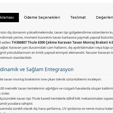
ıklaması
Ödeme Seçenekleri
Teslimat
Değerlen
zın dış donanım yükseltmelerinde, tavan tipi gölgelendirme sistemlerini kus
ndirmek yerine, moment kuvvetini tavan karkasına yaymak yapısal bütünlük aç
l edilen
TH306807 Thule 6300 Çekme Karavan Tavan Montaj Braketi 4.0
sağlar. Karavan yan duvarındaki cam hatlarını, dış aydınlatmaları veya kapı ü
rid yolculuklarınızın en kritik yapısal emniyet elemanıdır. Yavuzer Karavan t
premium standardıdır.
rodinamik ve Sağlam Entegrasyon
le tavan montaj braketinin öne çıkan teknik üstünlüklerini inceleyin:
 metrelik tavan tentelerinin ağırlığını ve rüzgarlı havalarda oluşan kaldırma
 önler.
sündeki tavan tipi Thule kasetli tentelerle dâhilî kilit mekanizmaları saye
nslı yuvalara sahiptir.
ında sürekli olarak dış hava şartlarına, UV ışınlarına ve neme maruz kalan bu