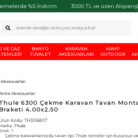
%5 İndirim
3000 TL ve üzeri Alışverişlerinizde K
U VE GAZ
BANYO
KARAVAN
KAMP
STEMLERI
TUVALET
AKSESUARLARI
OUTDOOR
AK
Aksesuarları
Tente Aksesuarları
Thule 6300 Çekme Karavan Tavan Mont
Braketi 4.00x2.50
Ürün Kodu:
TH306807
Marka:
Thule
Stok:
11
Çekme karavanlarınızda tavan tipi Thule tenteler için kusursuz ve