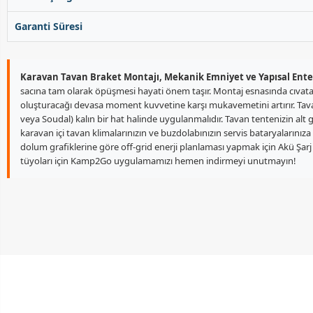
Garanti Süresi
Karavan Tavan Braket Montajı, Mekanik Emniyet ve Yapısal Ent
sacına tam olarak öpüşmesi hayati önem taşır. Montaj esnasında cıvata
oluşturacağı devasa moment kuvvetine karşı mukavemetini artırır. Tavan 
veya Soudal) kalın bir hat halinde uygulanmalıdır. Tavan tentenizin alt g
karavan içi tavan klimalarınızın ve buzdolabınızın servis bataryalarınız
dolum grafiklerine göre off-grid enerji planlaması yapmak için Akü Şar
tüyoları için Kamp2Go uygulamamızı hemen indirmeyi unutmayın!