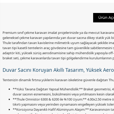
Ürün Aç
Premium sınıf çekme karavan imalat projelerinizde ya da mevcut karavanını
geleneksel çekme karavan yapılarında yan duvar sacına dikey statik yük bi
Thule tarafından tavan kavislerine milimetrik uyum sağlayacak şekilde ima
tavan tipi kasetli tentelerin araç gövdesine tam güvenlikle sabitlenmesini 
adaptör kiti, yüksek sürüş aerodinamisine sahip mühendislik yapısıyla off-g
braket seti, çekme karavanlarda tavan tipi gölgelendirme kurulumlarının 
Duvar Sacını Koruyan Akıllı Tasarım, Yüksek Ae
Tentenizin dinamik fırtına yüklerini karavan iskeletine güvenle dağıtan Thu
**Yükü Tavana Dağıtan Yapısal Mühendislik:** Braket geometrisi, 4.00
duvar sacının esnemesini, bükülmesini veya yırtılmasını kesin olarak
**Thule Omnistor 6300 & 6200 ile %100 Uyum:** 4.00x2.50 metre ölçü
tıkırtı yapmasını veya yerinden oynamasını engelleyen yüksek tolera
**Korozyona Dayanıklı Hafif Alüminyum Alaşım:** Karavanınızın tavan