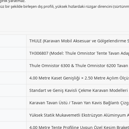
ırlık yaratmaz.
z bir şekilde birleşen dış profili, yüksek hızlardaki rüzgar direncini (sürt
THULE (Karavan Mobil Aksesuar ve Gölgelendirme Si
TH306807 (Model: Thule Omnistor Tente Tavan Adapt
Thule Omnistor 6300 & Thule Omnistor 6200 Tavan T
4.00 Metre Kaset Genişliği × 2.50 Metre Açılım Ölç
Standart ve Geniş Kavisli Çekme Karavan Modelleri
Karavan Tavan Üstü / Tavan Yan Kavis Bağlantı Çizg
Yüksek Statik Mukavemetli Ekstrüzyon Alüminyum Ala
4.00 Metre Tente Profiline Uygun Özel Kesim Braket