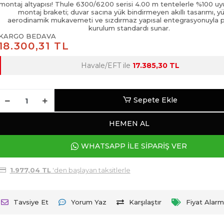
montaj altyapısı! Thule 6300/6200 serisi 4.00 m tentelerle %100 u
montaj braketi; duvar sacına yük bindirmeyen akıllı tasarımı, 
aerodinamik mukavemeti ve sızdırmaz yapısal entegrasyonuyla
kurulum standardı sunar.
KARGO BEDAVA
18.300,31 TL
Havale/EFT ile
17.385,30 TL
Sepete Ekle
HEMEN AL
WHATSAPP İLE SİPARİŞ VER
1.977,04 TL
'den başlayan taksitlerle
Tavsiye Et
Yorum Yaz
Karşılaştır
Fiyat Alarm