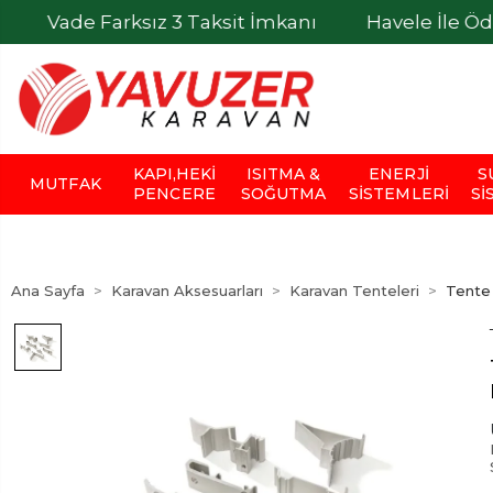
Farksız 3 Taksit İmkanı
Havele İle Ödemelerde 
KAPI,HEKI
ISITMA &
ENERJI
S
MUTFAK
PENCERE
SOĞUTMA
SISTEMLERI
SI
Ana Sayfa
Karavan Aksesuarları
Karavan Tenteleri
Tente 