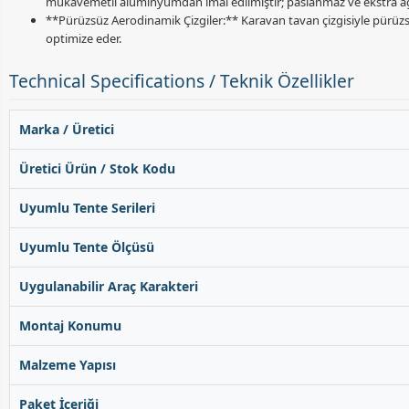
mukavemetli alüminyumdan imal edilmiştir; paslanmaz ve ekstra ağ
**Pürüzsüz Aerodinamik Çizgiler:** Karavan tavan çizgisiyle pürüzsü
optimize eder.
Technical Specifications / Teknik Özellikler
Marka / Üretici
Üretici Ürün / Stok Kodu
Uyumlu Tente Serileri
Uyumlu Tente Ölçüsü
Uygulanabilir Araç Karakteri
Montaj Konumu
Malzeme Yapısı
Paket İçeriği