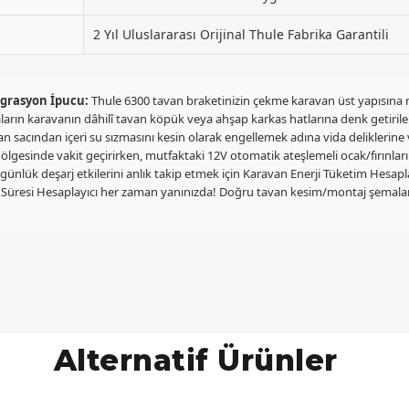
2 Yıl Uluslararası Orijinal Thule Fabrika Garantili
egrasyon İpucu:
Thule 6300 tavan braketinizin çekme karavan üst yapısına m
ların karavanın dâhilî tavan köpük veya ahşap karkas hatlarına denk getiril
sacından içeri su sızmasını kesin olarak engellemek adına vida deliklerine v
ölgesinde vakit geçirirken, mutfaktaki 12V otomatik ateşlemeli ocak/fırınların
a günlük deşarj etkilerini anlık takip etmek için Karavan Enerji Tüketim Hesap
j Süresi Hesaplayıcı her zaman yanınızda! Doğru tavan kesim/montaj şemaları
Alternatif Ürünler