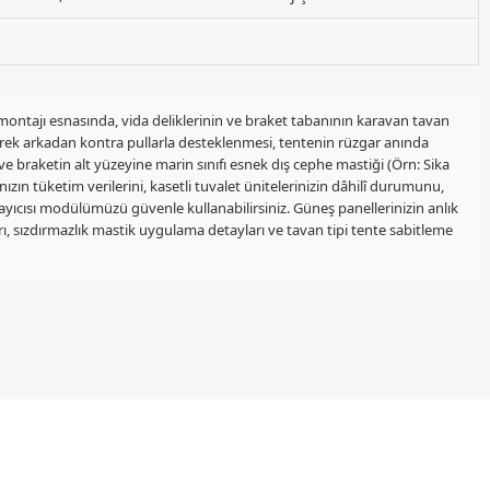
ontajı esnasında, vida deliklerinin ve braket tabanının karavan tavan
erek arkadan kontra pullarla desteklenmesi, tentenin rüzgar anında
e braketin alt yüzeyine marin sınıfı esnek dış cephe mastiği (Örn: Sika
ızın tüketim verilerini, kasetli tuvalet ünitelerinizin dâhilî durumunu,
layıcısı modülümüzü güvenle kullanabilirsiniz. Güneş panellerinizin anlık
, sızdırmazlık mastik uygulama detayları ve tavan tipi tente sabitleme