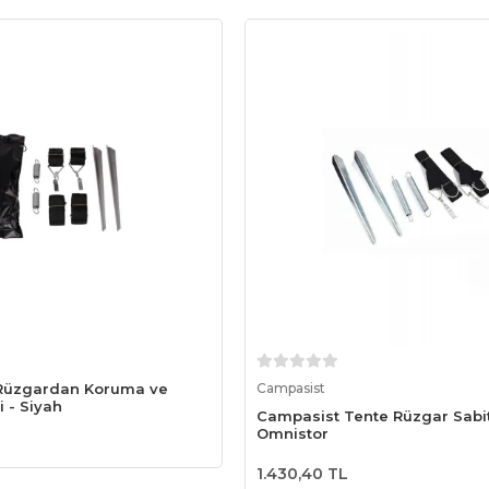
Sepete Ekle
Sepete Ekle
 Rüzgardan Koruma ve
Campasist
 - Siyah
Campasist Tente Rüzgar Sabit
Omnistor
1.430,40 TL