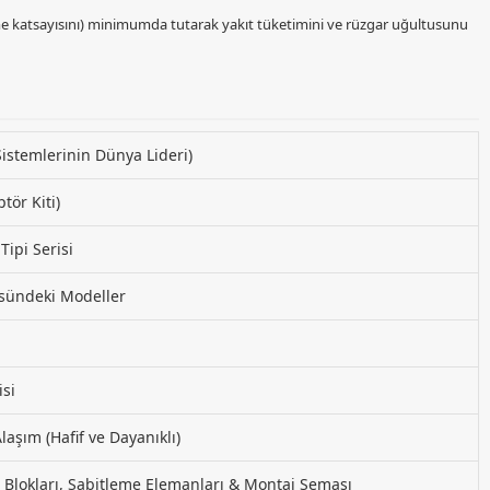
ünme katsayısını) minimumda tutarak yakıt tüketimini ve rüzgar uğultusunu
stemlerinin Dünya Lideri)
ör Kiti)
ipi Serisi
üsündeki Modeller
isi
şım (Hafif ve Dayanıklı)
 Blokları, Sabitleme Elemanları & Montaj Şeması