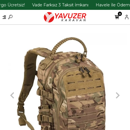
o Ücretsiz!
Vade Farksız 3 Taksit İmkanı
Havele İle Ödemele
0