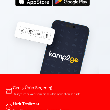
Geniş Ürün Seçeneği
Dünya markalarının en sevilen modelleri seninle.
Hızlı Teslimat