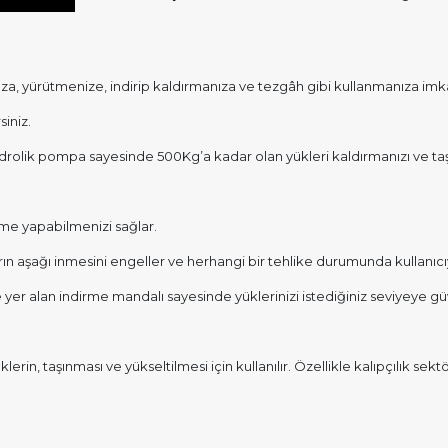
nıza, yürütmenize, indirip kaldırmanıza ve tezgâh gibi kullanmanıza imk
siniz.
ş hidrolik pompa sayesinde 500Kg’a kadar olan yükleri kaldırmanızı ve ta
rme yapabilmenizi sağlar.
n aşağı inmesini engeller ve herhangi bir tehlike durumunda kullanıcıy
 yer alan indirme mandalı sayesinde yüklerinizi istediğiniz seviyeye gü
erin, taşınması ve yükseltilmesi için kullanılır. Özellikle kalıpçılık s