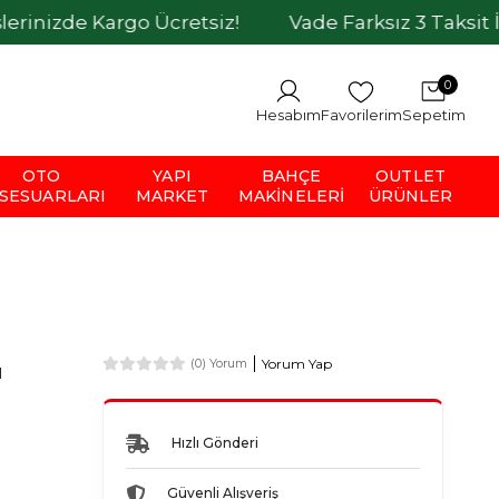
Kargo Ücretsiz!
Vade Farksız 3 Taksit İmkanı
0
Hesabım
Favorilerim
Sepetim
OTO
YAPI
BAHÇE
OUTLET
SESUARLARI
MARKET
MAKINELERI
ÜRÜNLER
Yorum Yap
(0) Yorum
ı
Hızlı Gönderi
Güvenli Alışveriş