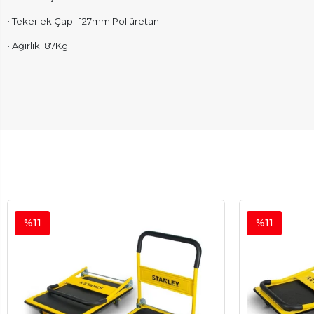
• Tekerlek Çapı: 127mm Poliüretan
• Ağırlık: 87Kg
%11
%11