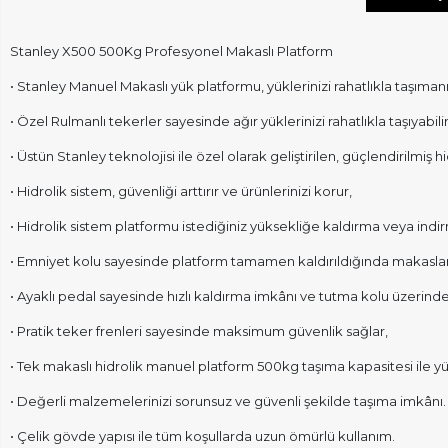
Stanley X500 500Kg Profesyonel Makaslı Platform
• Stanley Manuel Makaslı yük platformu, yüklerinizi rahatlıkla taşıma
• Özel Rulmanlı tekerler sayesinde ağır yüklerinizi rahatlıkla taşıyabilir
• Üstün Stanley teknolojisi ile özel olarak geliştirilen, güçlendirilmi
• Hidrolik sistem, güvenliği arttırır ve ürünlerinizi korur,
• Hidrolik sistem platformu istediğiniz yüksekliğe kaldırma veya indi
• Emniyet kolu sayesinde platform tamamen kaldırıldığında makasları
• Ayaklı pedal sayesinde hızlı kaldırma imkânı ve tutma kolu üzerinde
• Pratik teker frenleri sayesinde maksimum güvenlik sağlar,
• Tek makaslı hidrolik manuel platform 500kg taşıma kapasitesi ile yükl
• Değerli malzemelerinizi sorunsuz ve güvenli şekilde taşıma imkânı.
• Çelik gövde yapısı ile tüm koşullarda uzun ömürlü kullanım.