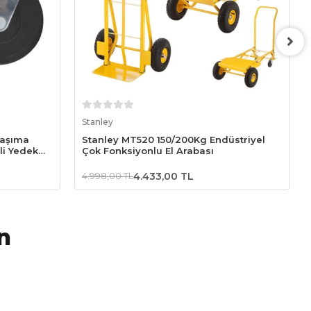
Sepete Ekle
Stanley
Taşıma
Stanley MT520 150/200Kg Endüstriyel
li Yedek
Çok Fonksiyonlu El Arabası
4.998,00 TL
4.433,00 TL
n