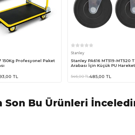
Sepete Ekle
Sepete Ekle
Stanley
7 150Kg Profesyonel Paket
Stanley PA616 MT519-MT520 
sı
Arabası İçin Küçük PU Hareket
Teker (1 Çift)
193,00 TL
546,00 TL
485,00 TL
 Son Bu Ürünleri İnceledi