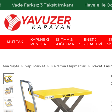
Farksız 3 Taksit İmkanı
Havele İle Ödemelerde
KAPI,HEKI
ISITMA &
ENERJI
S
MUTFAK
PENCERE
SOĞUTMA
SISTEMLERI
SI
Ana Sayfa
Yapı Market
Kaldırma Ekipmanları
Paket Taşım