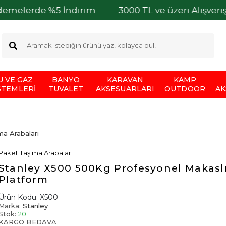
 %5 İndirim
3000 TL ve üzeri Alışverişlerinizde 
U VE GAZ
BANYO
KARAVAN
KAMP
STEMLERI
TUVALET
AKSESUARLARI
OUTDOOR
AK
a Arabaları
Paket Taşıma Arabaları
Stanley X500 500Kg Profesyonel Makasl
Platform
Ürün Kodu:
X500
Marka:
Stanley
Stok:
20+
KARGO BEDAVA