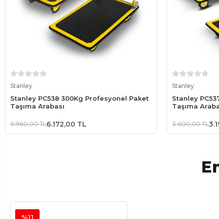
Sepete Ekle
Stanley
Stanley
Stanley PC538 300Kg Profesyonel Paket
Stanley PC53
Taşıma Arabası
Taşıma Araba
6.960,00 TL
6.172,00 TL
3.600,00 TL
3.
En
%11