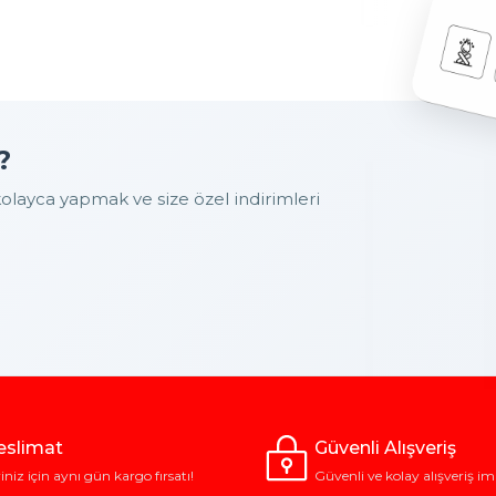
?
layca yapmak ve size özel indirimleri
Teslimat
Güvenli Alışveriş
riniz için aynı gün kargo fırsatı!
Güvenli ve kolay alışveriş im