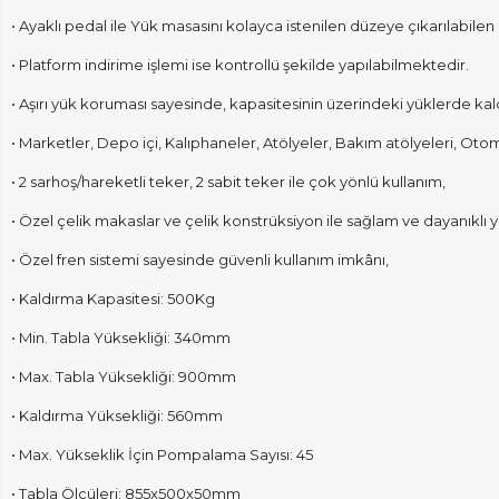
• Ayaklı pedal ile Yük masasını kolayca istenilen düzeye çıkarılabilen 
• Platform indirime işlemi ise kontrollü şekilde yapılabilmektedir.
• Aşırı yük koruması sayesinde, kapasitesinin üzerindeki yüklerde ka
• Marketler, Depo içi, Kalıphaneler, Atölyeler, Bakım atölyeleri, Otomo
• 2 sarhoş/hareketli teker, 2 sabit teker ile çok yönlü kullanım,
• Özel çelik makaslar ve çelik konstrüksiyon ile sağlam ve dayanıklı y
• Özel fren sistemi sayesinde güvenli kullanım imkânı,
• Kaldırma Kapasitesi: 500Kg
• Min. Tabla Yüksekliği: 340mm
• Max. Tabla Yüksekliği: 900mm
• Kaldırma Yüksekliği: 560mm
• Max. Yükseklik İçin Pompalama Sayısı: 45
• Tabla Ölçüleri: 855x500x50mm