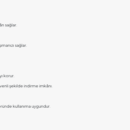
ân sağlar.
şımanızı sağlar.
ı korur.
venli şekilde indirme imkânı.
ektöründe kullanıma uygundur.