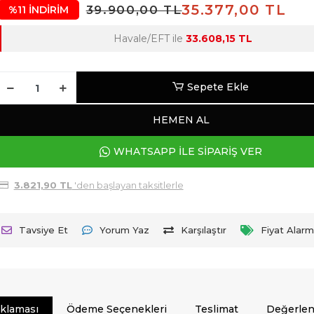
35.377,00 TL
39.900,00 TL
%11 İNDİRİM
Havale/EFT ile
33.608,15 TL
Sepete Ekle
HEMEN AL
WHATSAPP İLE SİPARİŞ VER
3.821,90 TL
'den başlayan taksitlerle
Tavsiye Et
Yorum Yaz
Karşılaştır
Fiyat Alarm
ıklaması
Ödeme Seçenekleri
Teslimat
Değerlen