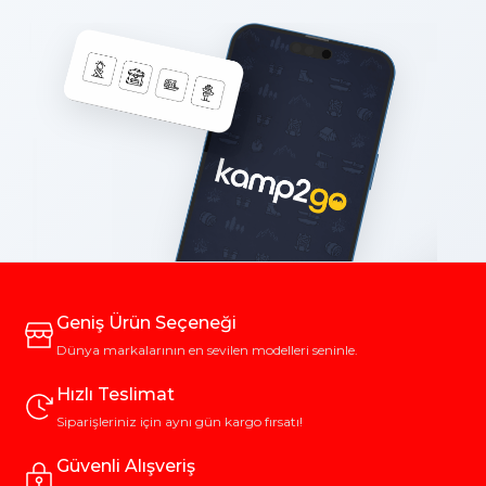
Geniş Ürün Seçeneği
Dünya markalarının en sevilen modelleri seninle.
Hızlı Teslimat
Siparişleriniz için aynı gün kargo fırsatı!
Güvenli Alışveriş