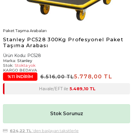
Paket Taşıma Arabaları
Stanley PC528 300Kg Profesyonel Paket
Taşıma Arabası
Ürün Kodu:
PC528
Marka:
Stanley
Stok:
Stokta yok
KARGO BEDAVA
5.778,00 TL
6.516,00 TL
%11 İNDİRİM
Havale/EFT ile
5.489,10 TL
Stok Sorunuz
624,22 TL
'den başlayan taksitlerle