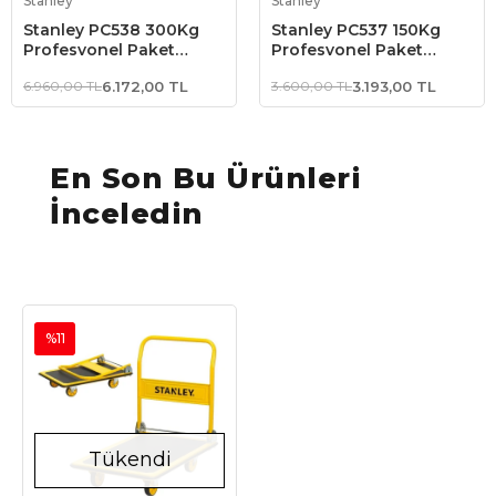
Stanley
Stanley
Stanley PC538 300Kg
Stanley PC537 150Kg
Profesyonel Paket
Profesyonel Paket
Taşıma Arabası
Taşıma Arabası
6.960,00 TL
6.172,00 TL
3.600,00 TL
3.193,00 TL
En Son Bu Ürünleri
İnceledin
%11
Tükendi