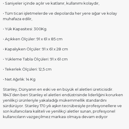
• Saniyeler içinde açılır ve katlanır, kullanımı kolaydır,
• Tüm ticari işletmelerde ve depolarda her yere sığar ve kolay
muhafaza edilir,
• Yük Kapasitesi: 300Kg.
• Açıkken Ölçüler: 91 x 61 x 85 cm
• Kapalıyken Ölçüler: 91 x 61 x 28 cm
• Yükleme Tabla Ölçüleri: 91 x 61 cm
• Tekerlek Ölçüleri: 12,5 cm
• Net Ağırlık: 14 Kg
Stanley, Dünyanın en eski ve en büyük el aletleri üreticisidir.
1843’den beri Stanley el aletleri endüstrisinde liderliğini korurken
yenilikçi ürünleriyle yakaladığı mükemmellik standardını
sürdürüyor. Stanley 170 yılı aşkın tecrübesiyle profesyonellere ve
son kullanıcılara kaliteli ve yenilikçi aletler sunan, profesyonel
kullanıcıların vazgeçilmez markası olmaya devam ediyor