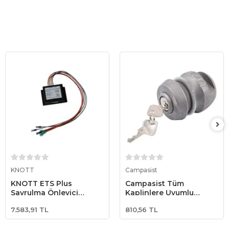
Sepete Ekle
Sepete Ekle
KNOTT
Campasist
KNOTT ETS Plus
Campasist Tüm
Savrulma Önleyici
Kaplinlere Uyumlu
Sistem Beyni
Universal Kaplin
7.583,91 TL
810,56 TL
Güvenlik Kilidi