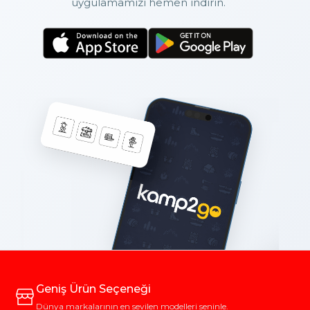
uygulamamızı hemen indirin.
Geniş Ürün Seçeneği
Dünya markalarının en sevilen modelleri seninle.