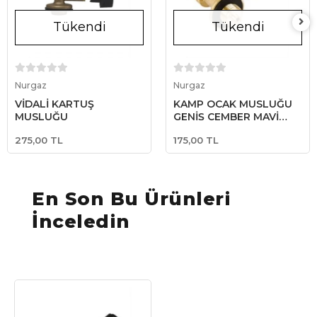
Tükendi
Tükendi
Stokta Yok
Stokta Yok
Nurgaz
Nurgaz
VİDALİ KARTUŞ
KAMP OCAK MUSLUĞU
MUSLUĞU
GENİŞ ÇEMBER MAVİ
TÜPLER İÇİN
275,00 TL
175,00 TL
En Son Bu Ürünleri
İnceledin