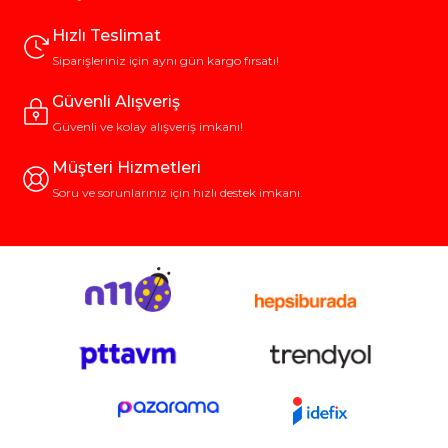
Hızlı Teslimat
Siparişleriniz için aynı gün kargo fırsatı!
Güvenli Alışveriş
Güvenli ve kolay alışveriş imkanı!
Müşteri Hizmetleri
Soru ve sorunlarınız için hızlı destek imkanı.