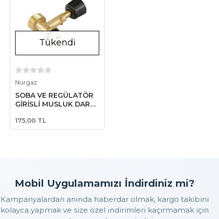
Tükendi
Stokta Yok
Nurgaz
SOBA VE REGÜLATÖR
GİRİŞLİ MUSLUK DAR
ÇEMBER GRİ TÜPLER
175,00 TL
İÇİN
Mobil Uygulamamızı İndirdiniz mi?
Kampanyalardan anında haberdar olmak, kargo takibini
kolayca yapmak ve size özel indirimleri kaçırmamak için