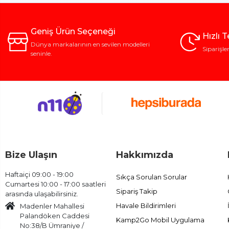
Geniş Ürün Seçeneği
Hızlı 
Dünya markalarının en sevilen modelleri
Siparişle
seninle.
Bize Ulaşın
Hakkımızda
Haftaiçi 09:00 - 19:00
Sıkça Sorulan Sorular
Cumartesi 10:00 - 17:00 saatleri
Sipariş Takip
arasında ulaşabilirsiniz.
Havale Bildirimleri
Madenler Mahallesi
Palandöken Caddesi
Kamp2Go Mobil Uygulama
No:38/B Ümraniye /