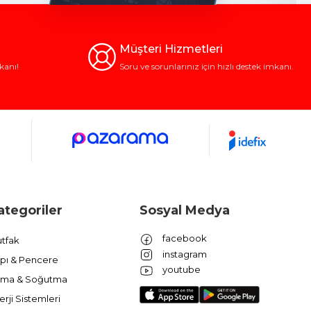
Müşteri Hizmetleri
kanı!
Soru ve sorunlarınız için hızlı destek imkanı.
ategoriler
Sosyal Medya
facebook
tfak
instagram
pı & Pencere
youtube
ıtma & Soğutma
erji Sistemleri