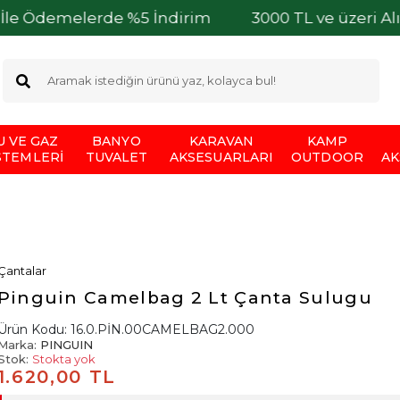
elerde %5 İndirim
3000 TL ve üzeri Alışverişler
U VE GAZ
BANYO
KARAVAN
KAMP
STEMLERI
TUVALET
AKSESUARLARI
OUTDOOR
AK
Çantalar
Pinguin Camelbag 2 Lt Çanta Sulugu
Ürün Kodu:
16.0.PİN.00CAMELBAG2.000
Marka:
PINGUIN
Stok:
Stokta yok
1.620,00 TL