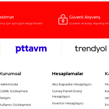
Teslimat
Güvenli Alışveriş
riniz için aynı gün kargo fırsatı!
Güvenli ve kolay alışveriş im
Kurumsal
Hesaplamalar
K
Hakkımızda
Akü Kapasite Hesaplayıcı
Mu
Gizlilik Sözleşmesi
Güneş Paneli Enerji
Ka
Hesaplayıcı
İletişim
Is
İnvertör Hesaplayıcı
Kullanıcı Sözleşmesi
En