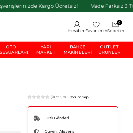
inizde Kargo Ücretsiz!
Vade Farksız 3 Taksit İmk
0
Hesabım
Favorilerim
Sepetim
OTO
YAPI
BAHÇE
OUTLET
SESUARLARI
MARKET
MAKINELERI
ÜRÜNLER
Yorum Yap
(0) Yorum
Hızlı Gönderi
Güvenli Alışveriş