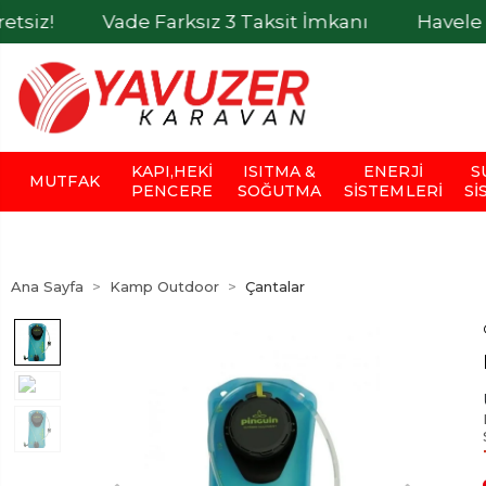
Vade Farksız 3 Taksit İmkanı
Havele İle Ödem
KAPI,HEKI
ISITMA &
ENERJI
S
MUTFAK
PENCERE
SOĞUTMA
SISTEMLERI
SI
Ana Sayfa
Kamp Outdoor
Çantalar