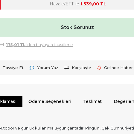
Havale/EFT ile
1.539,00 TL
Stok Sorunuz
175,01 TL
'den başlayan taksitlerle
Tavsiye Et
Yorum Yaz
Karşılaştır
Gelince Haber 
ıklaması
Ödeme Seçenekleri
Teslimat
Değerlen
a outdoor ve günlük kullanıma uygun çantadır. Pinguin, Çek Cumhuriyet