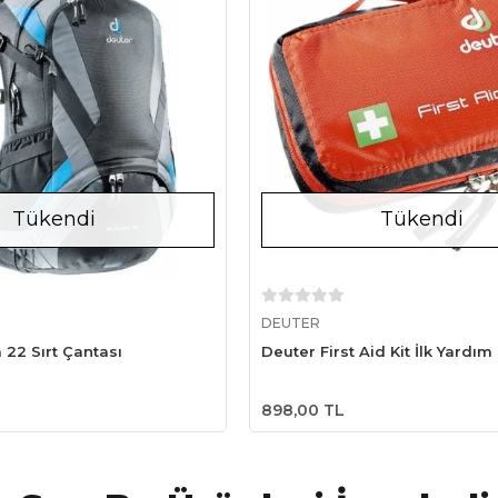
Tükendi
Tükendi
Stokta Yok
Stokta Yok
DEUTER
 22 Sırt Çantası
Deuter First Aid Kit İlk Yardım
898,00 TL