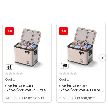
%11
%11
Sepete Ekle
Sepete Ekle
Coolist
Coolist
Coolist CLK60D
Coolist CLK50D
12/24V/220Volt 59 Litre
12/24V/220Volt 49 Litre
Çift Bölmeli Outdoor
Çift Bölmeli Outdoor
16.800,00 TL
14.896,00 TL
15.720,00 TL
13.938,00 TL
Kompresörlü Bluetooth
Kompresörlü Bluetooth
Bağlantılı Oto Buzdolabı
Bağlantılı Oto Buzdolabı