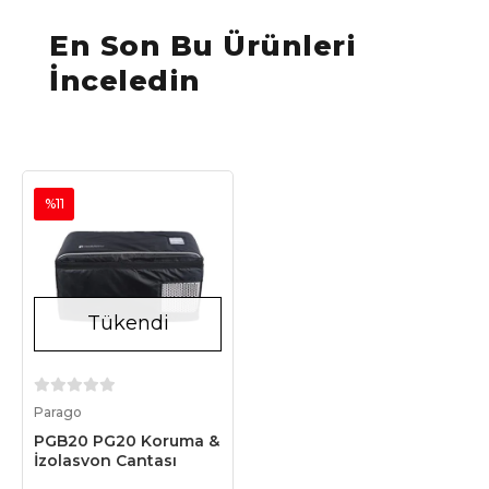
En Son Bu Ürünleri
İnceledin
%11
Tükendi
Stokta Yok
Parago
PGB20 PG20 Koruma &
İzolasyon Çantası