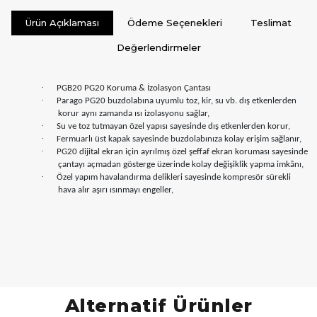
Ürün Açıklaması
Ödeme Seçenekleri
Teslimat
Değerlendirmeler
·
PGB20 PG20 Koruma & İzolasyon Çantası
·
Parago PG20 buzdolabına uyumlu toz, kir, su vb. dış etkenlerden
korur aynı zamanda ısı izolasyonu sağlar,
·
Su ve toz tutmayan özel yapısı sayesinde dış etkenlerden korur,
·
Fermuarlı üst kapak sayesinde buzdolabınıza kolay erişim sağlanır,
·
PG20 dijital ekran için ayrılmış özel şeffaf ekran koruması sayesinde
çantayı açmadan gösterge üzerinde kolay değişiklik yapma imkânı,
·
Özel yapım havalandırma delikleri sayesinde kompresör sürekli
hava alır aşırı ısınmayı engeller,
Alternatif Ürünler