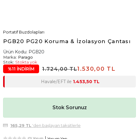
Portatif Buzdolapları
PGB20 PG20 Koruma & İzolasyon Çantası
Ürün Kodu:
PGB20
Marka:
Parago
Stok:
Stokta yok
1.530,00 TL
1.724,00 TL
%11 İNDİRİM
Havale/EFT ile
1.453,50 TL
Stok Sorunuz
165,29 TL
'den başlayan taksitlerle
Yorum Yap
(0) Yorum