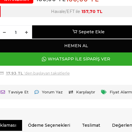
Havale/EFT ile
157,70 TL
Sepete Ekle
HEMEN AL
WHATSAPP İLE SİPARİŞ VER
17,93 TL
'den başlayan taksitlerle
Tavsiye Et
Yorum Yaz
Karşılaştır
Fiyat Alarm
ıklaması
Ödeme Seçenekleri
Teslimat
Değerlen