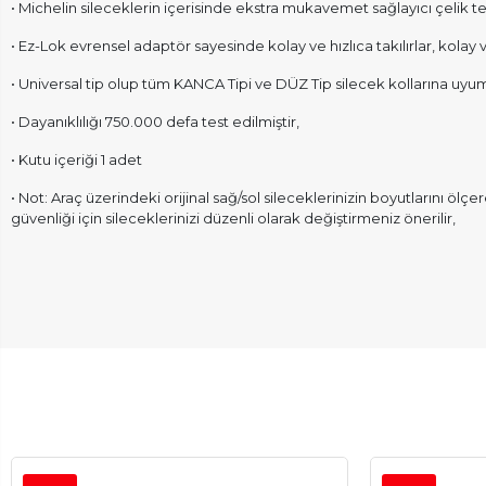
• Michelin sileceklerin içerisinde ekstra mukavemet sağlayıcı çelik tel
• Ez-Lok evrensel adaptör sayesinde kolay ve hızlıca takılırlar, kolay 
• Universal tip olup tüm KANCA Tipi ve DÜZ Tip silecek kollarına uyuml
• Dayanıklılığı 750.000 defa test edilmiştir,
• Kutu içeriği 1 adet
• Not: Araç üzerindeki orijinal sağ/sol sileceklerinizin boyutlarını ölçe
güvenliği için sileceklerinizi düzenli olarak değiştirmeniz önerilir,