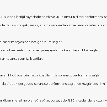
 silecek lastiği sayesinde sessiz ve uzun ömürlü silme performansı sa
ında daha yumuşak, sessiz, atlama yapmadan, iz ve nem kalıntısı bırakm
zel tasarım sayesinde net görünüm sağlar,
um silme performansı ve güneş ışınlarına karşı dayanıklılık sağlar,
ur kusursuz temizlik sağlar,
ayanıklı gövde, tüm hava koşullarında sorunsuz performans sağlar,
arda silecek çerçevesi sorunsuz performans sağlar ve rüzgâr sesini min
da mükemmel silme olanağı sağlar, bu sayede %30’a kadar daha uzun ku