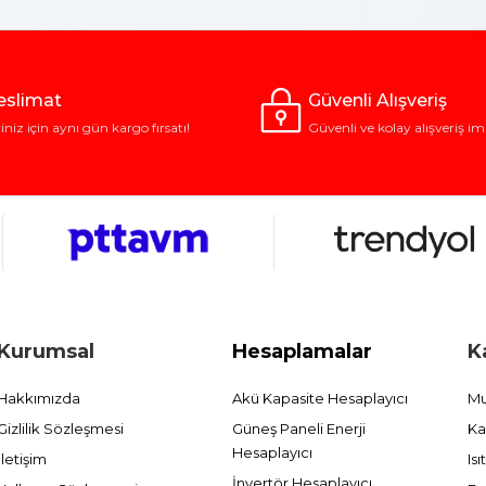
Teslimat
Güvenli Alışveriş
riniz için aynı gün kargo fırsatı!
Güvenli ve kolay alışveriş im
Kurumsal
Hesaplamalar
K
Hakkımızda
Akü Kapasite Hesaplayıcı
Mu
Gizlilik Sözleşmesi
Güneş Paneli Enerji
Ka
Hesaplayıcı
İletişim
Is
İnvertör Hesaplayıcı