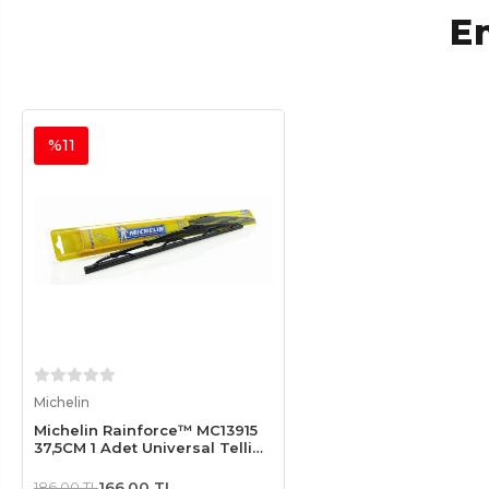
En
%11
Sepete Ekle
Michelin
Michelin Rainforce™ MC13915
37,5CM 1 Adet Universal Telli
Silecek
186,00 TL
166,00 TL