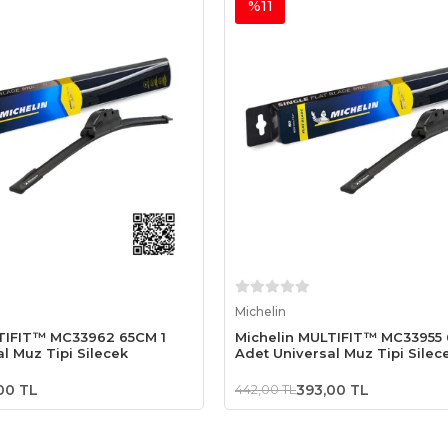
%11
Sepete Ekle
Sepete Ekle
Michelin
TIFIT™ MC33962 65CM 1
Michelin MULTIFIT™ MC33955 
l Muz Tipi Silecek
Adet Universal Muz Tipi Silec
00 TL
442,00 TL
393,00 TL