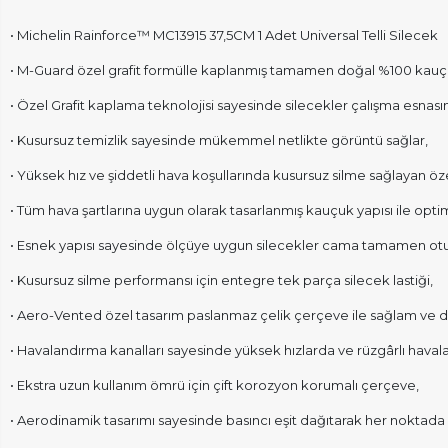
• Michelin Rainforce™ MC13915 37,5CM 1 Adet Universal Telli Silecek
• M-Guard özel grafit formülle kaplanmış tamamen doğal %100 kauçuk
• Özel Grafit kaplama teknolojisi sayesinde silecekler çalışma esnas
• Kusursuz temizlik sayesinde mükemmel netlikte görüntü sağlar,
• Yüksek hız ve şiddetli hava koşullarında kusursuz silme sağlayan ö
• Tüm hava şartlarına uygun olarak tasarlanmış kauçuk yapısı ile optim
• Esnek yapısı sayesinde ölçüye uygun silecekler cama tamamen otur
• Kusursuz silme performansı için entegre tek parça silecek lastiği,
• Aero-Vented özel tasarım paslanmaz çelik çerçeve ile sağlam ve d
• Havalandırma kanalları sayesinde yüksek hızlarda ve rüzgârlı haval
• Ekstra uzun kullanım ömrü için çift korozyon korumalı çerçeve,
• Aerodinamik tasarımı sayesinde basıncı eşit dağıtarak her nokta