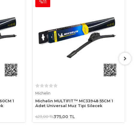
%11
Sepete Ekle
Michelin
60CM 1
Michelin MULTIFIT™ MC33948 55CM 1
ek
Adet Universal Muz Tipi Silecek
423,00 TL
375,00 TL