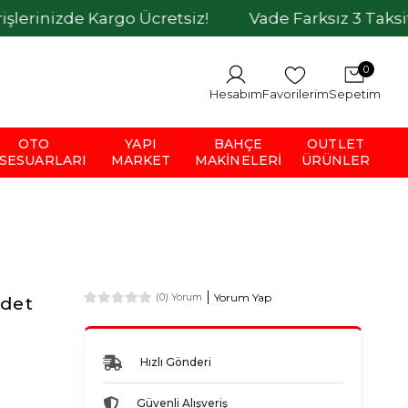
de Kargo Ücretsiz!
Vade Farksız 3 Taksit İmkanı
0
Hesabım
Favorilerim
Sepetim
OTO
YAPI
BAHÇE
OUTLET
SESUARLARI
MARKET
MAKINELERI
ÜRÜNLER
Yorum Yap
(0) Yorum
Adet
Hızlı Gönderi
Güvenli Alışveriş