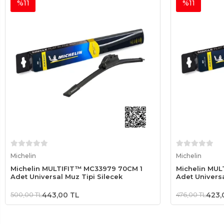
%11
%11
Sepete Ekle
Michelin
Michelin
Michelin MULTIFIT™ MC33979 70CM 1
Michelin MUL
Adet Universal Muz Tipi Silecek
Adet Universa
500,00 TL
443,00 TL
476,00 TL
423,