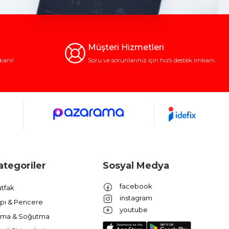
Müşteri Hizmetleri
kanı!
Soru ve sorunlarınız için hızlı destek imkanı.
ategoriler
Sosyal Medya
facebook
tfak
instagram
pı & Pencere
youtube
ıtma & Soğutma