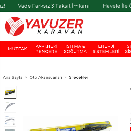
de Farksız 3 Taksit İmkanı
Havele İle Ödemele
KAPI,HEKI
ISITMA &
ENERJI
S
MUTFAK
PENCERE
SOĞUTMA
SISTEMLERI
SI
Ana Sayfa
Oto Aksesuarları
Silecekler