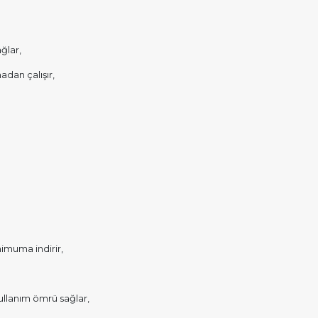
ğlar,
adan çalışır,
imuma indirir,
llanım ömrü sağlar,