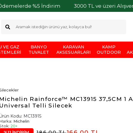
rde %5 İndirim
3000 TL ve üzeri Alışverişleriniz
U VE GAZ
BANYO
KARAVAN
KAMP
STEMLERI
TUVALET
AKSESUARLARI
OUTDOOR
AK
Silecekler
Michelin Rainforce™ MC13915 37,5CM 1 
Universal Telli Silecek
Ürün Kodu:
MC13915
Marka:
Michelin
Stok:
20+
166,00 TL
186,00 TL
%11 İNDİRİM