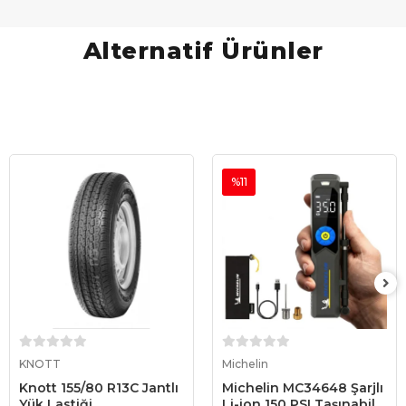
Alternatif Ürünler
%11
Sepete Ekle
Sepete Ekle
KNOTT
Michelin
Knott 155/80 R13C Jantlı
Michelin MC34648 Şarjlı
Yük Lastiği
Li-ion 150 PSI Taşınabilir