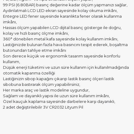
99 PSI (6.80BAR) basınç değerine kadar ölçüm yapmanızı sağlar,
Aydınlatmalı LCD LED ekran sayesinde kolay okuma imkânı,
Entegre LED fener sayesinde karanlıkta fener olarak kullanma
imkânı,
Hassas ölçüm yapabilen LCD dijital basınç gösterge ile doğru,
kolay ve hızlı basınç ölçme imkânı,
360° dönebilen metal kafa sayesinde kolay kullanım imkânı,
Lastiğinizde bulunan fazla hava basıncını tespit ederek, boşaltma
butonundan tahliye etme imkânı
Son derece küçük ve ergonomik tasarım sayesinde konforlu
kullanım,
Düşük enerji tüketimi ve uzun süre kullanım için kullanılmadığında
otomatik kapanma özelliği
Lastiğinizin sibop kapağını çıkarıp lastik basınç ölçeri lastik
sibobuna bastırarak ölçüm yapabilirsiniz,
Her marka araç ve lastik modeline uygundur,
Sağlam ve dayanıklı yapısı ile uzun süre kullanım imkânı,
Özel kauçuk kaplama sayesinde darbelere karşı dayanıklı,
2 adet değiştirilebilir 3V CR2032 Lityum Pil