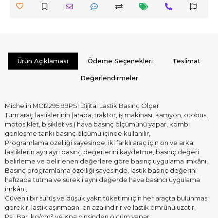
Ürün Açıklaması
Ödeme Seçenekleri
Teslimat
Değerlendirmeler
Michelin MC12295 99PSI Dijital Lastik Basınç Ölçer
Tüm araç lastiklerinin (araba, traktör, iş makinası, kamyon, otobüs,
motosiklet, bisiklet vs.) hava basınç ölçümünü yapar, kombi
genleşme tankı basınç ölçümü içinde kullanılır,
Programlama özelliği sayesinde, iki farklı araç için ön ve arka
lastiklerin ayrı ayrı basınç değerlerini kaydetme, basınç değeri
belirleme ve belirlenen değerlere göre basınç uygulama imkânı,
Basınç programlama özelliği sayesinde, lastik basınç değerini
hafızada tutma ve sürekli aynı değerde hava basıncı uygulama
imkânı,
Güvenli bir sürüş ve düşük yakıt tüketimi için her araçta bulunması
gerekir, lastik aşınmasını en aza indirir ve lastik ömrünü uzatır,
Psi, Bar, kg/cm² ve Kpa cinsinden ölçüm yapar,