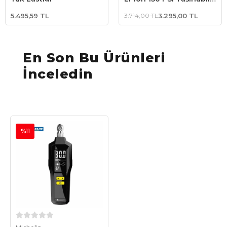
Dijital Basınç Göstergeli
5.495,59 TL
3.714,00 TL
3.295,00 TL
Led Aydınlatmalı Lastik
Şişirme Pompası
En Son Bu Ürünleri
İnceledin
%11
Sepete Ekle