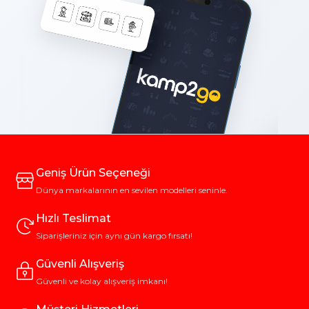
Geniş Ürün Seçeneği
Dünya markalarının en sevilen modelleri seninle.
Hızlı Teslimat
Siparişleriniz için aynı gün kargo fırsatı!
Güvenli Alışveriş
Güvenli ve kolay alışveriş imkanı!