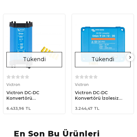
Tükendi
Tükendi
Stokta Yok
Stokta Yok
Victron
Victron
Victron DC-DC
Victron DC-DC
Konvertörü
Konvertörü İzolesiz
İzolasyonsuz Orion-Tr
Orion-Tr Non-Isolated
6.433,96 TL
3.244,47 TL
Non-isolated 24/12 40A
24/12 20A 240W
Converter (ORI241240021)
Converter (ORI241220200R
En Son Bu Ürünleri