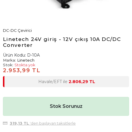
DC-DC Çevirici
Linetech 24V giriş - 12V çıkış 10A DC/DC
Converter
Ürün Kodu:
D-10A
Marka:
Linetech
Stok:
Stokta yok
2.953,99 TL
Havale/EFT ile
2.806,29 TL
Stok Sorunuz
319,13 TL
'den başlayan taksitlerle