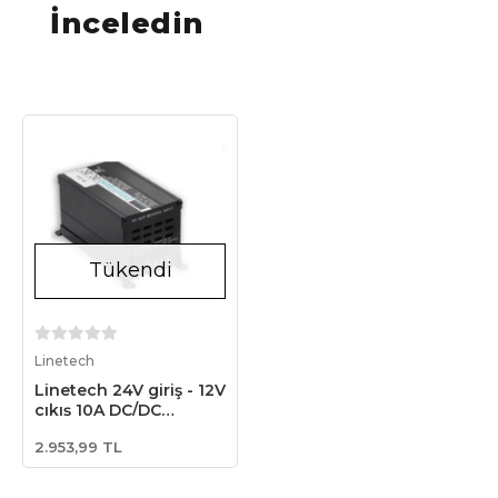
İnceledin
Tükendi
Stokta Yok
Linetech
Linetech 24V giriş - 12V
çıkış 10A DC/DC
Converter
2.953,99 TL