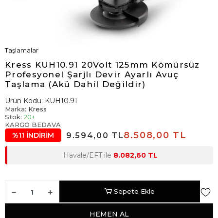
Taşlamalar
Kress KUH10.91 20Volt 125mm Kömürsüz
Profesyonel Şarjlı Devir Ayarlı Avuç
Taşlama (Akü Dahil Değildir)
Ürün Kodu:
KUH10.91
Marka:
Kress
Stok:
20+
KARGO BEDAVA
8.508,00 TL
9.594,00 TL
%11 İNDİRİM
Havale/EFT ile
8.082,60 TL
Sepete Ekle
HEMEN AL