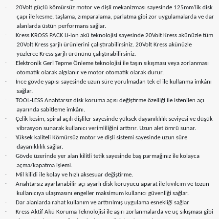
·
20Volt güçlü kömürsüz motor ve dişli mekanizması sayesinde 125mm’lik disk
çapı ile kesme, taşlama, zımparalama, parlatma gibi zor uygulamalarda ve dar
alanlarda üstün performans sağlar.
·
Kress KROSS PACK Li-ion akü teknolojisi sayesinde 20Volt Kress akünüzle tüm
20Volt Kress şarjlı ürünlerini çalıştırabilirsiniz. 20Volt Kress akünüzle
yüzlerce Kress şarjlı ürününü çalıştırabilirsiniz.
·
Elektronik Geri Tepme Önleme teknolojisi ile taşın sıkışması veya zorlanması
otomatik olarak algılanır ve motor otomatik olarak durur.
·
İnce gövde yapısı sayesinde uzun süre yorulmadan tek el ile kullanma imkânı
sağlar.
·
TOOL-LESS Anahtarsız disk koruma açısı değiştirme özelliği ile istenilen açı
ayarında sabitleme imkânı.
·
Çelik kesim, spiral açılı dişliler sayesinde yüksek dayanıklılık seviyesi ve düşük
vibrasyon sunarak kullanıcı verimliliğini arttırır. Uzun alet ömrü sunar.
·
Yüksek kaliteli Kömürsüz motor ve dişli sistemi sayesinde uzun süre
dayanıklılık sağlar.
·
Gövde üzerinde yer alan kilitli tetik sayesinde baş parmağınız ile kolayca
açma/kapatma işlemi.
·
Mil kilidi ile kolay ve hızlı aksesuar değiştirme.
·
Anahtarsız ayarlanabilir açı ayarlı disk koruyucu aparat ile kıvılcım ve tozun
kullanıcıya ulaşmasını engeller maksimum kullanıcı güvenliği sağlar.
·
Dar alanlarda rahat kullanım ve arttırılmış uygulama esnekliği sağlar
·
Kress Aktif Akü Koruma Teknolojisi ile aşırı zorlanmalarda ve uç sıkışması gibi