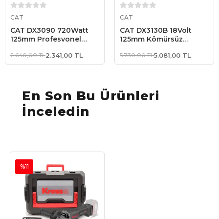
Sepete Ekle
Sepete Ekle
CAT
CAT
CAT DX3090 720Watt
CAT DX3130B 18Volt
125mm Profesyonel
125mm Kömürsüz
Avuç Taşlama +
Profesyonel Avuç
2.640,00 TL
2.341,00 TL
5.730,00 TL
5.081,00 TL
DA09052 Genel Amaçlı
Taşlama (Akü Dahil
Elmas Kesme Diski
Değildir)
En Son Bu Ürünleri
İnceledin
%11