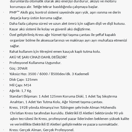
durumlarda otomatik olarak akü enerjiyi durdurur, aküyü ve motoru
korumaya alır. Tetiğe tekrar basıldığında çalışmaya başlar.
·
PMP™ Akıllı güç kontrol sistemi sayesinde aşırı yük, aşırı ısınma ve derin
deşarja karşı üstün koruma sağlar.
·
Daha fazla çalışma süresi ve uzun alet ömrü için sağlam dişli ve dişli kutusu.
·
Kayar akü sistemi ile kolay ve güvenli akü değiştirme.
·
Özel geliştirilmiş Kress ağır hizmet tipi taşıma çantası ile şeffaf kapaklı
organizer bölme ile aksesuarlarınızı ve makinayı ayrı ayrı muhafaza etmenizi
sağlar.
·
Rahat kullanım için titreşimi emen kauçuk kaplı tutma kolu.
·
AKÜ VE ŞARJ CİHAZI DAHİL DEĞİLDİR!
·
Profesyonel Kullanıma Uygundur.
·
Güç: 20Volt
·
Yüksüz Hızı: 3500 / 6000 / 8500dev/dk. 3 Kademeli
·
Disk Çapı: 125mm
·
Mil Çapı: M14
·
Ağırlık: 1,7 Kg.
·
Standart Ekipman: 1 Adet 125mm Koruma Diski, 1 Adet Taş Sıkıştırma
Anahtarı, 1 Adet Yan Tutma Kolu, Ağır hizmet taşıma çantası.
·
Kress, 1928 yılında Almanya’nın Tübingen şehrinde Alman Mühendis
Christian Kress tarafından kuruldu. Elektrikli El Aletleri Sektöründe 90 yılı
aşkın tecrübesi ile Kress, profesyonel pazar liderinden beklenen yüksek kalite
ve verimlilikte Elektrikli El Aletleri geliştirmekte ve pazara sunmaktadır.
·
Kress: Gerçek Alman, Gerçek Profesyonel.