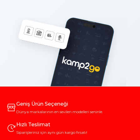
Geniş Ürün Seçeneği
Dünya markalarının en sevilen modelleri seninle.
Hızlı Teslimat
Siparişleriniz için aynı gün kargo fırsatı!