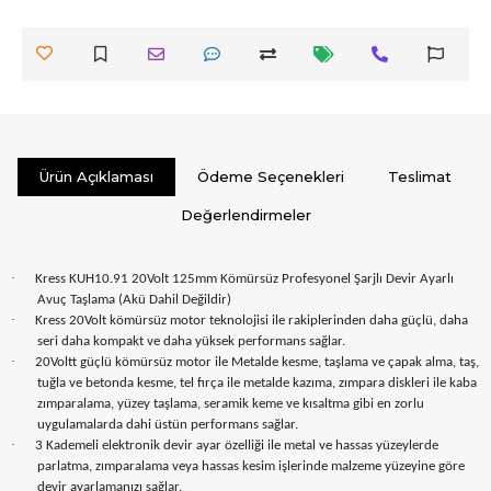
Ürün Açıklaması
Ödeme Seçenekleri
Teslimat
Değerlendirmeler
·
Kress KUH10.91 20Volt 125mm Kömürsüz Profesyonel Şarjlı Devir Ayarlı
Avuç Taşlama (Akü Dahil Değildir)
·
Kress 20Volt kömürsüz motor teknolojisi ile rakiplerinden daha güçlü, daha
seri daha kompakt ve daha yüksek performans sağlar.
·
20Voltt güçlü kömürsüz motor ile Metalde kesme, taşlama ve çapak alma, taş,
tuğla ve betonda kesme, tel fırça ile metalde kazıma, zımpara diskleri ile kaba
zımparalama, yüzey taşlama, seramik keme ve kısaltma gibi en zorlu
uygulamalarda dahi üstün performans sağlar.
·
3 Kademeli elektronik devir ayar özelliği ile metal ve hassas yüzeylerde
parlatma, zımparalama veya hassas kesim işlerinde malzeme yüzeyine göre
devir ayarlamanızı sağlar.