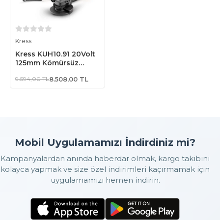
Sepete Ekle
Kress
Kress KUH10.91 20Volt
125mm Kömürsüz
Profesyonel Şarjlı Devir
9.594,00 TL
8.508,00 TL
Ayarlı Avuç Taşlama
(Akü Dahil Değildir)
Mobil Uygulamamızı İndirdiniz mi?
Kampanyalardan anında haberdar olmak, kargo takibini
kolayca yapmak ve size özel indirimleri kaçırmamak için
uygulamamızı hemen indirin.