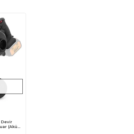
 Devir
suar (Akü