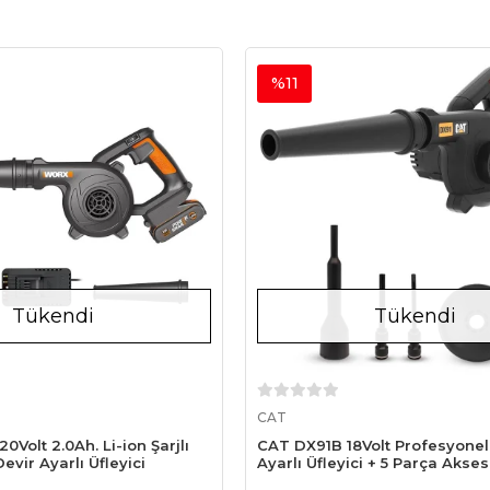
%11
Tükendi
Tükendi
Stokta Yok
Stokta Yok
CAT
Volt 2.0Ah. Li-ion Şarjlı
CAT DX91B 18Volt Profesyonel
evir Ayarlı Üfleyici
Ayarlı Üfleyici + 5 Parça Akse
Dahil Değildir)