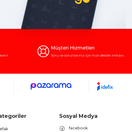
Müşteri Hizmetleri
kanı!
Soru ve sorunlarınız için hızlı destek imkanı.
ategoriler
Sosyal Medya
facebook
tfak