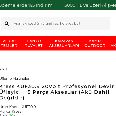
de %5 İndirim
3000 TL ve üzeri Alışverişleriniz
U VE GAZ
BANYO
KARAVAN
KAMP
STEMLERI
TUVALET
AKSESUARLARI
OUTDOOR
AK
leri
Üfleme Makineleri
Kress KUF30.9 20Volt Profesyonel Devir 
Üfleyici + 5 Parça Aksesuar (Akü Dahil
Değildir)
Ürün Kodu:
KUF30.9
Marka:
Kress
Stok:
20+