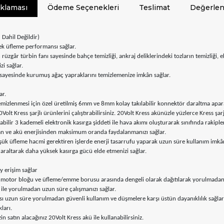
ıklaması
Ödeme Seçenekleri
Teslimat
Değerlen
 Dahil Değildir)
sek üfleme performansı sağlar.
gâr türbin fanı sayesinde bahçe temizliği, ankraj deliklerindeki tozların temizliği, ele
i sağlar.
su sayesinde kurumuş ağaç yapraklarını temizlemenize imkân sağlar.
ar.
temizlenmesi için özel üretilmiş 6mm ve 8mm kolay takılabilir konnektör daraltma apara
 Kress şarjlı ürünlerini çalıştırabilirsiniz. 20Volt Kress akünüzle yüzlerce Kress şarjl
lir 3 kademeli elektronik kasırga şiddeti ile hava akımı oluşturarak sınıfında rakiple
dan ve akü enerjisinden maksimum oranda faydalanmanızı sağlar.
şük üfleme hacmi gerektiren işlerde enerji tasarrufu yaparak uzun süre kullanım imkân
 daraltarak daha yüksek kasırga gücü elde etmenizi sağlar.
y erişim sağlar
ü, motor bloğu ve üfleme/emme borusu arasında dengeli olarak dağıtılarak yorulmadan
m ile yorulmadan uzun süre çalışmanızı sağlar.
ı uzun süre yorulmadan güvenli kullanım ve düşmelere karşı üstün dayanıklılık sağlar
ları.
n satın alacağınız 20Volt Kress akü ile kullanabilirsiniz.