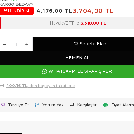
KARGO BEDAVA
3.704,00 TL
4.176,00 TL
%11 İNDİRİM
Havale/EFT ile
3.518,80 TL
Sepete Ekle
HEMEN AL
WHATSAPP İLE SİPARİŞ VER
400,16 TL
'den başlayan taksitlerle
Tavsiye Et
Yorum Yaz
Karşılaştır
Fiyat Alarm