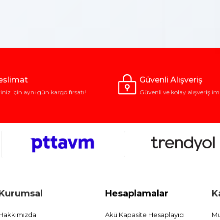
Teslimat
Güvenli Alışveriş
riniz için aynı gün kargo fırsatı!
Güvenli ve kolay alışveriş im
Kurumsal
Hesaplamalar
K
Hakkımızda
Akü Kapasite Hesaplayıcı
Mu