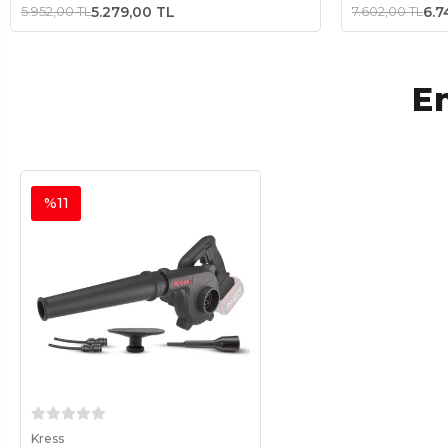
5.952,00 TL
5.279,00 TL
7.602,00 TL
6.7
En
%11
Sepete Ekle
Kress