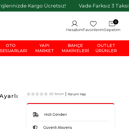
de Kargo Ücretsiz!
Vade Farksız 3 Taksit İmkanı
0
Hesabım
Favorilerim
Sepetim
OTO
YAPI
BAHÇE
OUTLET
SESUARLARI
MARKET
MAKINELERI
ÜRÜNLER
Yorum Yap
(0) Yorum
Ayarlı
Hızlı Gönderi
Güvenli Alışveriş