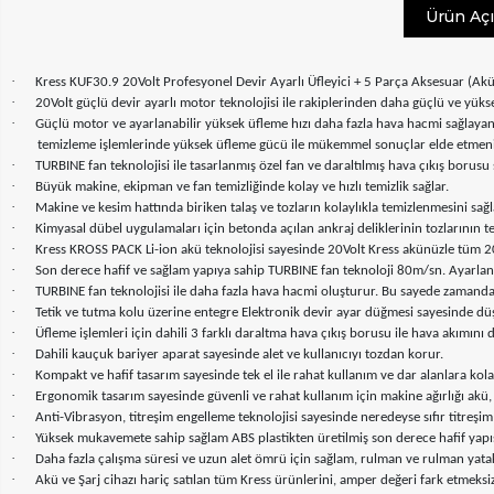
Ürün Aç
·
Kress KUF30.9 20Volt Profesyonel Devir Ayarlı Üfleyici + 5 Parça Aksesuar (Akü
·
20Volt güçlü devir ayarlı motor teknolojisi ile rakiplerinden daha güçlü ve yük
·
Güçlü motor ve ayarlanabilir yüksek üfleme hızı daha fazla hava hacmi sağlayan rüz
temizleme işlemlerinde yüksek üfleme gücü ile mükemmel sonuçlar elde etmeniz
·
TURBINE fan teknolojisi ile tasarlanmış özel fan ve daraltılmış hava çıkış boru
·
Büyük makine, ekipman ve fan temizliğinde kolay ve hızlı temizlik sağlar.
·
Makine ve kesim hattında biriken talaş ve tozların kolaylıkla temizlenmesini sağl
·
Kimyasal dübel uygulamaları için betonda açılan ankraj deliklerinin tozlarının 
·
Kress KROSS PACK Li-ion akü teknolojisi sayesinde 20Volt Kress akünüzle tüm 20Volt
·
Son derece hafif ve sağlam yapıya sahip TURBINE fan teknoloji 80m/sn. Ayarlanabi
·
TURBINE fan teknolojisi ile daha fazla hava hacmi oluşturur. Bu sayede zaman
·
Tetik ve tutma kolu üzerine entegre Elektronik devir ayar düğmesi sayesinde dü
·
Üfleme işlemleri için dahili 3 farklı daraltma hava çıkış borusu ile hava akımını
·
Dahili kauçuk bariyer aparat sayesinde alet ve kullanıcıyı tozdan korur.
·
Kompakt ve hafif tasarım sayesinde tek el ile rahat kullanım ve dar alanlara kola
·
Ergonomik tasarım sayesinde güvenli ve rahat kullanım için makine ağırlığı ak
·
Anti-Vibrasyon, titreşim engelleme teknolojisi sayesinde neredeyse sıfır titreşi
·
Yüksek mukavemete sahip sağlam ABS plastikten üretilmiş son derece hafif yapıs
·
Daha fazla çalışma süresi ve uzun alet ömrü için sağlam, rulman ve rulman yatak
·
Akü ve Şarj cihazı hariç satılan tüm Kress ürünlerini, amper değeri fark etmeksizi