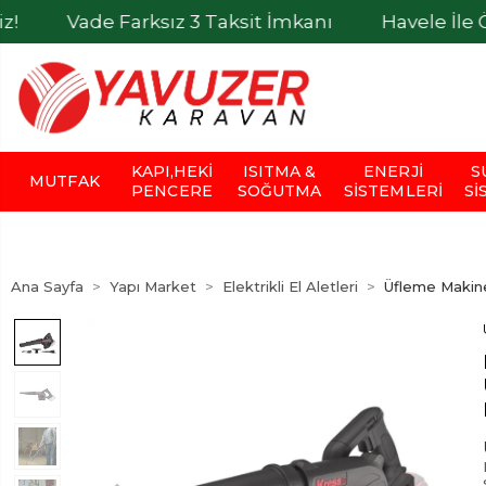
de Farksız 3 Taksit İmkanı
Havele İle Ödemeler
KAPI,HEKI
ISITMA &
ENERJI
S
MUTFAK
PENCERE
SOĞUTMA
SISTEMLERI
SI
Ana Sayfa
Yapı Market
Elektrikli El Aletleri
Üfleme Makine