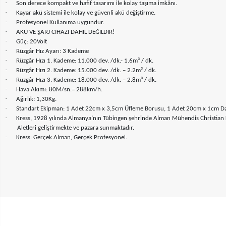
·
Son derece kompakt ve hafif tasarımı ile kolay taşıma imkânı.
·
Kayar akü sistemi ile kolay ve güvenli akü değiştirme.
·
Profesyonel Kullanıma uygundur.
·
AKÜ VE ŞARJ CİHAZI DAHİL DEĞİLDİR!
·
Güç: 20Volt
·
Rüzgâr Hız Ayarı: 3 Kademe
·
Rüzgâr Hızı 1. Kademe: 11.000 dev. /dk.- 1.6m³ / dk.
·
Rüzgâr Hızı 2. Kademe: 15.000 dev. /dk. – 2.2m³ / dk.
·
Rüzgâr Hızı 3. Kademe: 18.000 dev. /dk. – 2.8m³ / dk.
·
Hava Akımı: 80M/sn.= 288km/h.
·
Ağırlık: 1,30Kg.
·
Standart Ekipman: 1 Adet 22cm x 3,5cm Üfleme Borusu, 1 Adet 20cm x 1cm Da
·
Kress, 1928 yılında Almanya’nın Tübingen şehrinde Alman Mühendis Christian Kress
Aletleri geliştirmekte ve pazara sunmaktadır.
·
Kress: Gerçek Alman, Gerçek Profesyonel.