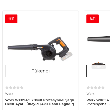
%11
%11
Tükendi
Stokta Yok
Worx
Worx
Worx WX094.9 20Volt Profesyonel Şarjlı
Worx WX094 20
Devir Ayarlı Üfleyici (Akü Dahil Değildir)
Profesyonel D