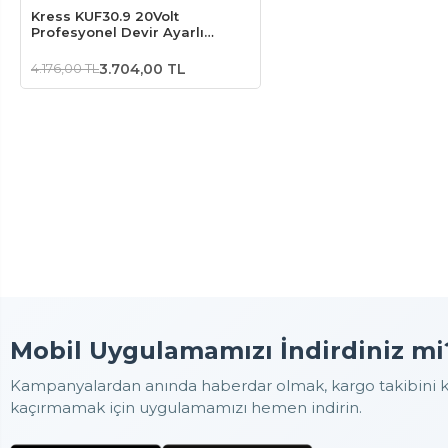
Kress KUF30.9 20Volt
Profesyonel Devir Ayarlı
Üfleyici + 5 Parça Aksesuar
(Akü Dahil Değildir)
4.176,00 TL
3.704,00 TL
Mobil Uygulamamızı İndirdiniz mi
Kampanyalardan anında haberdar olmak, kargo takibini ko
kaçırmamak için uygulamamızı hemen indirin.