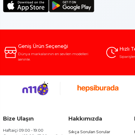
Geniş Ürün Seçeneği
Hızlı 
Dünya markalarının en sevilen modelleri
Siparişle
seninle.
Bize Ulaşın
Hakkımızda
Haftaiçi 09:00 - 19:00
Sıkça Sorulan Sorular