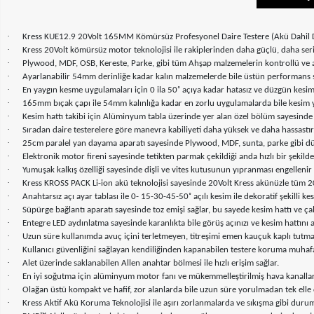
·
Kress KUE12.9 20Volt 165MM Kömürsüz Profesyonel Daire Testere (Akü Dahil D
·
Kress 20Volt kömürsüz motor teknolojisi ile rakiplerinden daha güçlü, daha se
·
Plywood, MDF, OSB, Kereste, Parke, gibi tüm Ahşap malzemelerin kontrollü ve a
·
Ayarlanabilir 54mm derinliğe kadar kalın malzemelerde bile üstün performans s
·
En yaygın kesme uygulamaları için 0 ila 50˚ açıya kadar hatasız ve düzgün kesi
·
165mm bıçak çapı ile 54mm kalınlığa kadar en zorlu uygulamalarda bile kesim y
·
Kesim hattı takibi için Alüminyum tabla üzerinde yer alan özel bölüm sayesinde 0
·
Sıradan daire testerelere göre manevra kabiliyeti daha yüksek ve daha hassastır
·
25cm paralel yan dayama aparatı sayesinde Plywood, MDF, sunta, parke gibi düz
·
Elektronik motor fireni sayesinde tetikten parmak çekildiği anda hızlı bir şekilde
·
Yumuşak kalkış özelliği sayesinde dişli ve vites kutusunun yıpranması engellenir
·
Kress KROSS PACK Li-ion akü teknolojisi sayesinde 20Volt Kress akünüzle tüm 20Volt
·
Anahtarsız açı ayar tablası ile 0- 15-30-45-50˚ açılı kesim ile dekoratif şekilli k
·
Süpürge bağlantı aparatı sayesinde toz emişi sağlar, bu sayede kesim hattı ve çal
·
Entegre LED aydınlatma sayesinde karanlıkta bile görüş açınızı ve kesim hattını 
·
Uzun süre kullanımda avuç içini terletmeyen, titreşimi emen kauçuk kaplı tutma 
·
Kullanıcı güvenliğini sağlayan kendiliğinden kapanabilen testere koruma muhafa
·
Alet üzerinde saklanabilen Allen anahtar bölmesi ile hızlı erişim sağlar.
·
En iyi soğutma için alüminyum motor fanı ve mükemmelleştirilmiş hava kanalları
·
Olağan üstü kompakt ve hafif, zor alanlarda bile uzun süre yorulmadan tek elle 
·
Kress Aktif Akü Koruma Teknolojisi ile aşırı zorlanmalarda ve sıkışma gibi duru