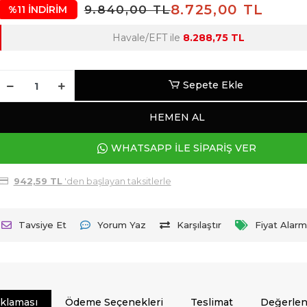
8.725,00 TL
9.840,00 TL
%11 İNDİRİM
Havale/EFT ile
8.288,75 TL
Sepete Ekle
HEMEN AL
WHATSAPP İLE SİPARİŞ VER
942,59 TL
'den başlayan taksitlerle
Tavsiye Et
Yorum Yaz
Karşılaştır
Fiyat Alarm
ıklaması
Ödeme Seçenekleri
Teslimat
Değerlen