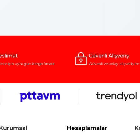
Teslimat
Güvenli Alışveriş
riniz için aynı gün kargo fırsatı!
Güvenli ve kolay alışveriş im
Kurumsal
Hesaplamalar
K