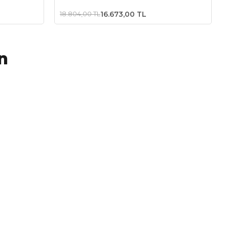
Amaçlı Daire Testere
18.804,00 TL
16.673,00 TL
n