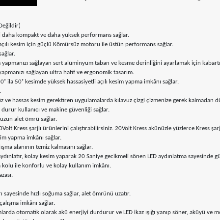
eğildir)
ri daha kompakt ve daha yüksek performans sağlar.
çılı kesim için güçlü Kömürsüz motoru ile üstün performans sağlar.
ağlar.
m yapmanızı sağlayan sert alüminyum taban ve kesme derinliğini ayarlamak için kabartm
apmanızı sağlayan ultra hafif ve ergonomik tasarım.
˚ ila 50˚ kesimde yüksek hassasiyetli açılı kesim yapma imkânı sağlar.
.
 ve hassas kesim gerektiren uygulamalarda kılavuz çizgi çizmenize gerek kalmadan dü
 durur kullanıcı ve makine güvenliği sağlar.
 uzun alet ömrü sağlar.
 Kress şarjlı ürünlerini çalıştırabilirsiniz. 20Volt Kress akünüzle yüzlerce Kress şarjl
esim yapma imkânı sağlar.
ışma alanının temiz kalmasını sağlar.
aydınlatır, kolay kesim yaparak 20 Saniye gecikmeli sönen LED aydınlatma sayesinde güv
kolu ile konforlu ve kolay kullanım imkânı.
zası.
 sayesinde hızlı soğuma sağlar, alet ömrünü uzatır.
çalışma imkânı sağlar.
mlarda otomatik olarak akü enerjiyi durdurur ve LED ikaz ışığı yanıp söner, aküyü ve 