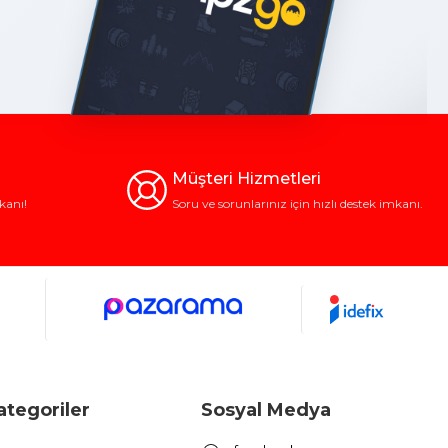
Müşteri Hizmetleri
kanı!
Soru ve sorunlarınız için hızlı destek imkanı.
ategoriler
Sosyal Medya