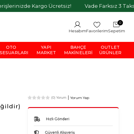
de Kargo Ücretsiz!
Vade Farksız 3 Taksit İmkanı
0
Hesabım
Favorilerim
Sepetim
OTO
YAPI
BAHÇE
OUTLET
SESUARLARI
MARKET
MAKINELERI
ÜRÜNLER
Yorum Yap
(0) Yorum
ğildir)
Hızlı Gönderi
Güvenli Alışveriş