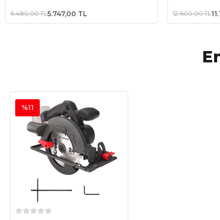
(Akü Dahil Değildir)
Değildir)
6.480,00 TL
5.747,00 TL
12.600,00 TL
11
En
%11
Sepete Ekle