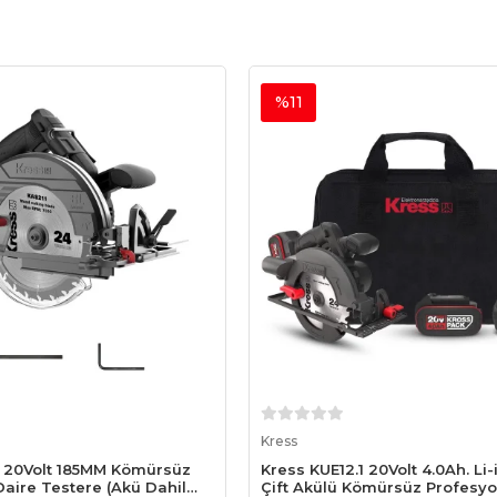
%11
Sepete Ekle
Sepete Ekle
Kress
9 20Volt 185MM Kömürsüz
Kress KUE12.1 20Volt 4.0Ah. Li
aire Testere (Akü Dahil
Çift Akülü Kömürsüz Profesyo