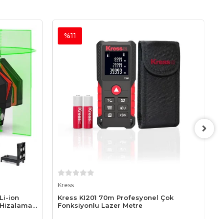
%11
Sepete Ekle
Kress
i-ion
Kress KI201 70m Profesyonel Çok
 Hizalamalı
Fonksiyonlu Lazer Metre
zgi