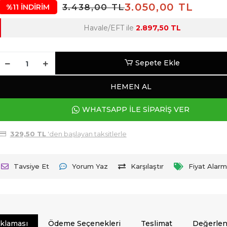
3.050,00 TL
3.438,00 TL
%11 İNDİRİM
Havale/EFT ile
2.897,50 TL
Sepete Ekle
HEMEN AL
WHATSAPP İLE SİPARİŞ VER
329,50 TL
'den başlayan taksitlerle
Tavsiye Et
Yorum Yaz
Karşılaştır
Fiyat Alarm
ıklaması
Ödeme Seçenekleri
Teslimat
Değerlen