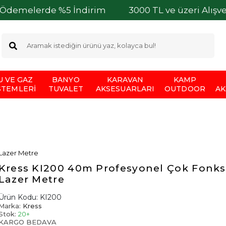
de %5 İndirim
3000 TL ve üzeri Alışverişleriniz
U VE GAZ
BANYO
KARAVAN
KAMP
STEMLERI
TUVALET
AKSESUARLARI
OUTDOOR
AK
Lazer Metre
Kress KI200 40m Profesyonel Çok Fonks
Lazer Metre
Ürün Kodu:
KI200
Marka:
Kress
Stok:
20+
KARGO BEDAVA