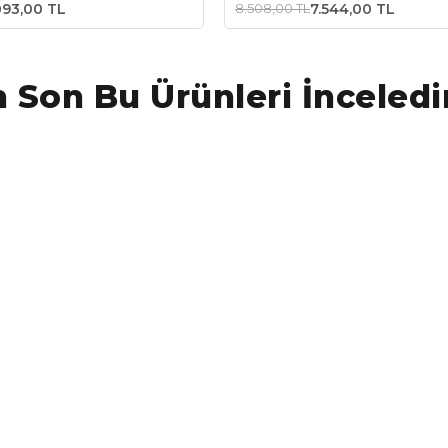
Lazer+Tripod
093,00 TL
8.508,00 TL
7.544,00 TL
 Son Bu Ürünleri İnceledi