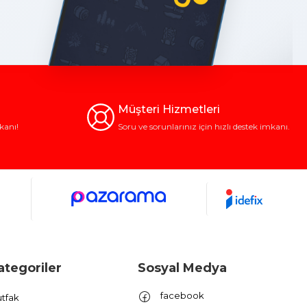
Müşteri Hizmetleri
kanı!
Soru ve sorunlarınız için hızlı destek imkanı.
ategoriler
Sosyal Medya
facebook
tfak