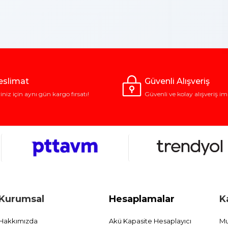
Teslimat
Güvenli Alışveriş
riniz için aynı gün kargo fırsatı!
Güvenli ve kolay alışveriş im
Kurumsal
Hesaplamalar
K
Hakkımızda
Akü Kapasite Hesaplayıcı
Mu