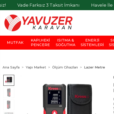
de Farksız 3 Taksit İmkanı
Havele İle Ödemeler
KAPI,HEKI
ISITMA &
ENERJI
S
MUTFAK
PENCERE
SOĞUTMA
SISTEMLERI
SI
Ana Sayfa
Yapı Market
Ölçüm Cihazları
Lazer Metre