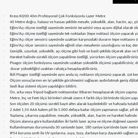
·
Kress KI200 40m Profesyonel Çok Fonksiyonlu Lazer Metre
·
40 Metre doğru, hatasız ve hassas şekilde mesafe, yükseklik, alan, hacim, açı, pisa
·
Eğim/Açı ölçme özelliği sayesinde zeminin terazisini veya açısını dijital olarak 
·
Eğim/Açı ölçme özelliği sayesinde tek noktadan (tepe noktası) ölçüm yaparak yü
·
Eğim/Açı ölçer sensörü sayesinde uzaktan karşınızdaki duvarın tepe noktasını ö
·
Eğim/Açı ölçer sensörü sayesinde eğimli olan mesafenin uzunluğunu ve kaç de
·
Genişlik, uzunluk, yükseklik, açı ölçme gibi hızlı ve basit şekilde ölçerek alan v
·
Hareket halinde sürekli ölçüm yapabilme özelliği, yürürken ölçüm yapabilirsini
·
Pisagor ölçüm fonksiyonu sayesinde uzaktan yükseklik ölçümü yapabilirsiniz, d
duvar yüksekliğini uzaktan rahatça hesaplayabilirsiniz,
·
İkili Pisagor özelliği sayesinde aynı anda üç noktanın ölçümünü yaparak, üst ke
·
Ölçüm sonuçlarının en iyi şekilde görülmesini sağlayan aydınlatmalı geniş dijital
·
Sesli ikaz sistemi ölçüm yapıldığını bildirir,
·
Ön, arka veya Tripod bağlantı noktasından itibaren hesaplayarak ölçüm yapma 
·
Metre, İnç ve Feet ölçü birimleri olmak üzere 4 farklı ölçü biriminde ölçüm yapab
·
Son ölçülen 20 ölçümü sürekli kayıt altın alarak kaydedebilir ve hafızada tutabil
·
2 Adet 1,5V AAA kalem pil ile 5.000 defaya kadar ölçüm yapmanızı sağlar, pil 
·
Toplama, çıkarma yapabilme, mesafe, yükseklik, alan, hacim ve hareket halinde sür
·
Ölçüm alanına göre kullanılabilen iki farklı lazer açma ve ölçme düğmesi sayes
·
Kullanılmaması durumunda 30 saniyede lazer, 180 saniye içerisinde lazer metre
·
IP54 koruma sınıfı ile UV ışınlarına, suya, toza, darbeye karşı dayanıklı sağlam y