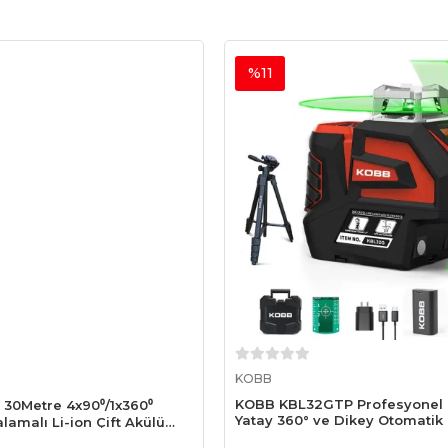
%11
Sepete Ekle
Sepete Ekle
KOBB
KOBB KBL32GTP Profesyonel L
30Metre 4x90⁰/1x360⁰
Yatay 360° ve Dikey Otomatik
lamalı Li-ion Çift Akülü
Yeşil Nokta Şakül ve Çapraz Çi
eşil Çapraz Çizgi Lazer