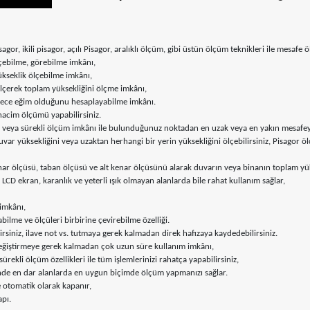
gor, ikili pisagor, açılı Pisagor, aralıklı ölçüm, gibi üstün ölçüm teknikleri ile mesafe
ölçebilme, görebilme imkânı,
kseklik ölçebilme imkânı,
lçerek toplam yüksekliğini ölçme imkânı,
rece eğim olduğunu hesaplayabilme imkânı.
e hacim ölçümü yapabilirsiniz.
z veya sürekli ölçüm imkânı ile bulunduğunuz noktadan en uzak veya en yakın mesafeyi 
uvar yüksekliğini veya uzaktan herhangi bir yerin yüksekliğini ölçebilirsiniz, Pisag
nar ölçüsü, taban ölçüsü ve alt kenar ölçüsünü alarak duvarın veya binanın toplam yükse
 LCD ekran, karanlık ve yeterli ışık olmayan alanlarda bile rahat kullanım sağlar,
imkânı,
ilme ve ölçüleri birbirine çevirebilme özelliği.
irsiniz, ilave not vs. tutmaya gerek kalmadan direk hafızaya kaydedebilirsiniz.
değiştirmeye gerek kalmadan çok uzun süre kullanım imkânı,
ekli ölçüm özellikleri ile tüm işlemlerinizi rahatça yapabilirsiniz,
inde en dar alanlarda en uygun biçimde ölçüm yapmanızı sağlar.
 otomatik olarak kapanır,
apı.