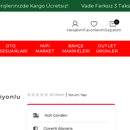
de Kargo Ücretsiz!
Vade Farksız 3 Taksit İmkanı
0
Hesabım
Favorilerim
Sepetim
OTO
YAPI
BAHÇE
OUTLET
SESUARLARI
MARKET
MAKINELERI
ÜRÜNLER
Yorum Yap
(0) Yorum
iyonlu
Hızlı Gönderi
Güvenli Alışveriş