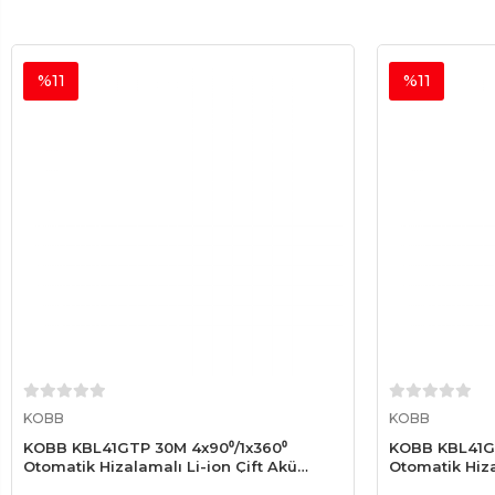
%11
%11
Sepete Ekle
KOBB
KOBB
KOBB KBL41GTP 30M 4x90⁰/1x360⁰
KOBB KBL41G 
Otomatik Hizalamalı Li-ion Çift Akü
Otomatik Hiza
Profesyonel Yeşil Çizgi Lazer Distomat +
Profesyonel Y