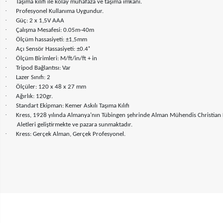
·
Taşıma kılıfı ile kolay muhafaza ve taşıma imkânı.
·
Profesyonel Kullanıma Uygundur.
·
Güç: 2 x 1,5V AAA
·
Çalışma Mesafesi: 0.05m-40m
·
Ölçüm hassasiyeti: ±1,5mm
·
Açı Sensör Hassasiyeti: ±0.4˚
·
Ölçüm Birimleri: M/ft/in/ft + in
·
Tripod Bağlantısı: Var
·
Lazer Sınıfı: 2
·
Ölçüler: 120 x 48 x 27 mm
·
Ağırlık: 120gr.
·
Standart Ekipman: Kemer Askılı Taşıma Kılıfı
·
Kress, 1928 yılında Almanya’nın Tübingen şehrinde Alman Mühendis Christian Kress
Aletleri geliştirmekte ve pazara sunmaktadır.
·
Kress: Gerçek Alman, Gerçek Profesyonel.