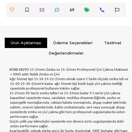
Ürün Açıklaması
Ödeme Seçenekleri
Teslimat
Değerlendirmeler
·
KOBB KBZ90 15-25mm Zımba ve 15-32mm Profesyonel Çivi Çakma Makinesi
+ 3000 adet Yedek Zımba ve Çivi
·
Ağır hizmet tipi 15-16-19-22-25mm olmak üzere 5 farklı ölçüde zımba teli ve
15-20-25-30-32mm’e kadar ağır hizmet tipi kesik başlı çivi çakma özelliği
sayesinde profesyonel kullanım imkânı sağlar.
·
15-25mm 90 Serisi zımba telleri ve 15-32mm kadar F/J serisi çivi çakma
kapasitesi sayesinde masa, sandalye, mobilya döşemeciliğinde, parke ve
süpürgelik montajlarında, reklam/tabela montajında, ahşap maket işlerinde,
yalıtım, onarım işlemlerinde, kablo zımbalamada, sert veya yumuşak ahşap
yüzeylerde zımba ve çivi çakma gibi tüm profesyonel uygulamalarda üstün
performans sağlar.
·
Güçlü çelik yay teknolojisi sayesinde son derece zorlu uygulamalarda dahi
üstün performans sağlar.
·
Ayarlanabilir yüksek darbe gücü ile Sunta, Kontrplak, MDF levhalar gibi ham