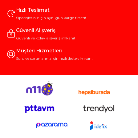
Hızlı Teslimat
Siparişleriniz için aynı gün kargo fırsatı!
Güvenli Alışveriş
Güvenli ve kolay alışveriş imkanı!
Müşteri Hizmetleri
Soru ve sorunlarınız için hızlı destek imkanı.