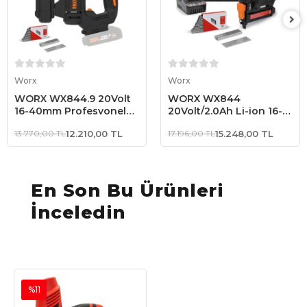
Sepete Ekle
Sepete Ekle
Worx
Worx
WORX WX844.9 20Volt
WORX WX844
16-40mm Profesyonel
20Volt/2.0Ah Li-ion 16-
Şarjlı Zımba Makinesi +
40mm Profesyonel Şarjlı
13.770,00 TL
12.210,00 TL
17.196,00 TL
15.248,00 TL
2700 Adet Yedek Zımba
Zımba Makinesi + 2700
(Akü Dahil Değildir)
Adet Yedek Zımba
En Son Bu Ürünleri
İnceledin
%11