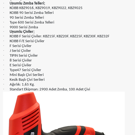
·
Uyumlu Zımba Telleri;
·
KOBB KBZ9016, KBZ9019, KBZ9022, KBZ9025
·
KOBB 90 Serisi Zımba Telleri
·
90 Serisi Zımba Telleri
·
Type 600 Serisi Zımba Telleri
·
9000 Serisi Zımba
·
Uyumlu Çiviler;
·
KOBB F Serisi Çiviler: KBZ15F, KBZ20F, KBZ25F, KBZ30F, KBZ32F
·
KOBB F/E Serisi Çiviler
·
F Serisi Çiviler
·
J Serisi Çiviler
·
TIPIN Serisi Çiviler
·
8 Serisi Çiviler
·
E Serisi Çiviler
·
Type47 Serisi Çiviler
·
Mini Başlı Çivi Serileri
·
Kesik Başlı Çivi Serileri
·
Ağırlık: 1,65 Kg.
·
Standart Ekipman: 2900 Adet Zımba, 100 Adet Çivi