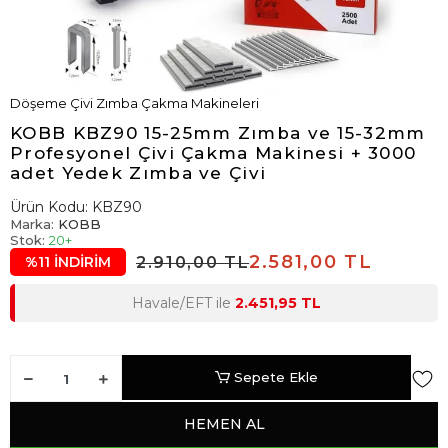
Döşeme Çivi Zımba Çakma Makineleri
KOBB KBZ90 15-25mm Zımba ve 15-32mm
Profesyonel Çivi Çakma Makinesi + 3000
adet Yedek Zımba ve Çivi
Ürün Kodu:
KBZ90
Marka:
KOBB
Stok:
20+
2.581,00 TL
2.910,00 TL
%11 İNDİRİM
Havale/EFT ile
2.451,95 TL
Sepete Ekle
HEMEN AL