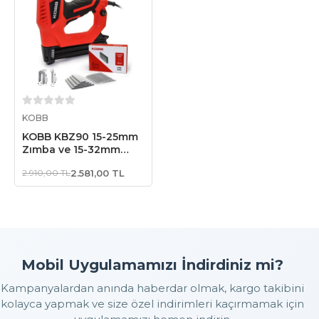
Sepete Ekle
KOBB
KOBB KBZ90 15-25mm
Zımba ve 15-32mm
Profesyonel Çivi
2.910,00 TL
2.581,00 TL
Çakma Makinesi +
3000 adet Yedek
Zımba ve Çivi
Mobil Uygulamamızı İndirdiniz mi?
Kampanyalardan anında haberdar olmak, kargo takibini
kolayca yapmak ve size özel indirimleri kaçırmamak için