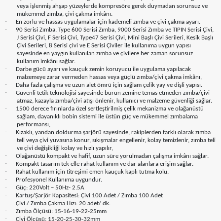
veya işlenmiş ahşap yüzeylerde kompresöre gerek duymadan sorunsuz ve
mükemmel zımba, çivi çakma imkânı.
·
En zorlu ve hassas uygulamalar için kademeli zımba ve çivi çakma ayarı.
·
90 Serisi Zımba, Type 600 Serisi Zımba, 9000 Serisi Zımba ve TIPIN Serisi Çivi,
J Serisi Çivi, F Serisi Çivi, Type47 Serisi Çivi, Mini Başlı Çivi Serileri, Kesik Başlı
Çivi Serileri, 8 Serisi çivi ve E Serisi Çiviler ile kullanıma uygun yapısı
sayesinde en yaygın kullanılan zımba ve çivilere her zaman sorunsuz
kullanım imkânı sağlar.
·
Darbe gücü ayarı ve kauçuk zemin koruyucu ile uygulama yapılacak
malzemeye zarar vermeden hassas veya güçlü zımba/çivi çakma imkânı,
·
Daha fazla çalışma ve uzun alet ömrü için sağlam çelik yay ve dişli yapısı.
·
Güvenli tetik teknolojisi sayesinde burun zemine temas etmeden zımba/çivi
atmaz, kazayla zımba/çivi atışı önlenir, kullanıcı ve malzeme güvenliği sağlar.
·
1500 derece fırınlarda özel sertleştirilmiş çelik mekanizma ve olağanüstü
sağlam, dayanıklı bobin sistemi ile üstün güç ve mükemmel zımbalama
performansı,
·
Kızaklı, yandan doldurma şarjörü sayesinde, rakiplerden farklı olarak zımba
teli veya çivi yuvasına konur, sıkışmalar engellenir, kolay temizlenir, zımba teli
ve çivi değişikliği kolay ve hızlı yapılır,
·
Olağanüstü kompakt ve hafif, uzun süre yorulmadan çalışma imkânı sağlar.
·
Kompakt tasarım tek elle rahat kullanım ve dar alanlara erişim sağlar.
·
Rahat kullanım için titreşimi emen kauçuk kaplı tutma kolu.
·
Profesyonel Kullanıma uygundur.
·
Güç: 220Volt – 50Hz- 2.5A
·
Kartuş/Şarjör Kapasitesi: Çivi 100 Adet / Zımba 100 Adet
·
Çivi / Zımba Çakma Hızı: 20 adet/ dk.
·
Zımba Ölçüsü: 15-16-19-22-25mm
·
Çivi Ölçüsü: 15-20-25-30-32mm