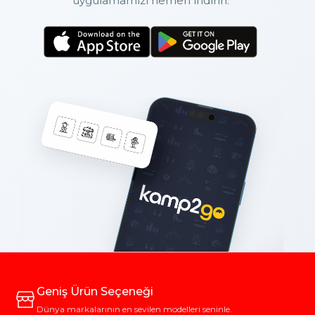
uygulamamızı hemen indirin.
Geniş Ürün Seçeneği
Dünya markalarının en sevilen modelleri seninle.