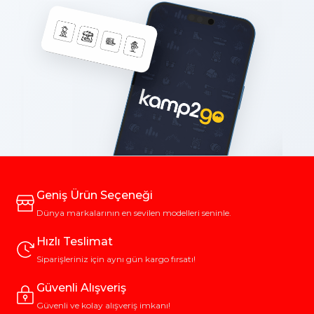
Geniş Ürün Seçeneği
Dünya markalarının en sevilen modelleri seninle.
Hızlı Teslimat
Siparişleriniz için aynı gün kargo fırsatı!
Güvenli Alışveriş
Güvenli ve kolay alışveriş imkanı!