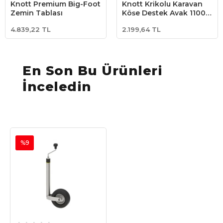
Knott Premium Big-Foot
Knott Krikolu Karavan
Zemin Tablası
Köşe Destek Ayak 1100
kg
4.839,22 TL
2.199,64 TL
En Son Bu Ürünleri
İnceledin
%9