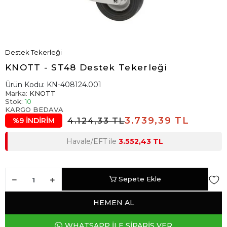
Destek Tekerleği
KNOTT - ST48 Destek Tekerleği
Ürün Kodu:
KN-408124.001
Marka:
KNOTT
Stok:
10
KARGO BEDAVA
3.739,39 TL
4.124,33 TL
%9 İNDİRİM
Havale/EFT ile
3.552,43 TL
Sepete Ekle
HEMEN AL
WHATSAPP İLE SİPARİŞ VER